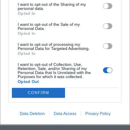
Gerade in einer mittleren Stadt entstehen
I want to opt-out of the Sharing of my
personal data.
starke Formate oft durch kluge Bündnisse.
Opted In
Für Hof bieten sich künftig insbesondere
I want to opt-out of the Sale of my
Personal Data.
folgende Kooperationslinien an:
Opted In
Künstler:innen & Studios
aus der Region:
I want to opt-out of processing my
lokale Produktion, lokale Sichtbarkeit, kurze
Personal Data for Targeted Advertising.
Opted In
Wege.
I want to opt-out of Collection, Use,
Bildungspartner
: Schulen, Jugendzentren,
Retention, Sale, and/or Sharing of my
Personal Data that Is Unrelated with the
Volkshochschule für niedrigschwellige
Purposes for which it was collected.
Opted Out
Module.
CONFIRM
Technikpartner
: regionale IT- und
Medienunternehmen für Infrastruktur, aber
mit klarer kuratorischer Unabhängigkeit.
Data Deletion
Data Access
Privacy Policy
Gastkuratorische Impulse
: Austausch mit