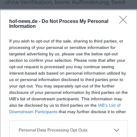
ohne Verifikation, keine Aufforderung, Seed-
Phrases preiszugeben) und trennt
Vermittlung sauber von Verkaufsdruck.
hof-news.de -
Do Not Process My Personal
Information
Nachhaltigkeit & Energie
Für kommende Projekte lohnt ein
If you wish to opt-out of the sale, sharing to third parties, or
processing of your personal or sensitive information for
transparenter Nachhaltigkeitsabschnitt:
targeted advertising by us, please use the below opt-out
Energiebedarf von Technik vor Ort, Laufzeiten
section to confirm your selection. Please note that after your
opt-out request is processed you may continue seeing
von Displays/Projektoren, sowie eine
interest-based ads based on personal information utilized by
us or personal information disclosed to third parties prior to
verständliche Einordnung der Blockchain-
your opt-out. You may separately opt-out of the further
Mechanik. Besucher:innen erwarten
disclosure of your personal information by third parties on the
IAB’s list of downstream participants. This information may
zunehmend, dass Kulturinstitutionen
also be disclosed by us to third parties on the
IAB’s List of
Aufwand und Wirkung offenlegen.
Downstream Participants
that may further disclose it to other
third parties.
Kooperationen, die Hof künftig stärken
können
Personal Data Processing Opt Outs