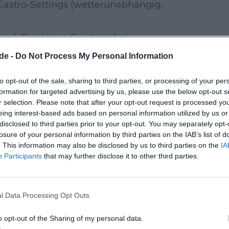
 Gastro‑Settings (wetterunabhängig,
): So planen Sie stressfrei
edrigschwellig: wechselnde Höfe und
de -
Do Not Process My Personal Information
an, ohne große Hürden, oft mit Bewirtung
to opt-out of the sale, sharing to third parties, or processing of your per
bleibenden Sommer‑ und
formation for targeted advertising by us, please use the below opt-out s
rte und mögliche Ausweichlösungen
r selection. Please note that after your opt-out request is processed y
eing interest-based ads based on personal information utilized by us or
öcken veröffentlicht.
disclosed to third parties prior to your opt-out. You may separately opt-
können
losure of your personal information by third parties on the IAB’s list of
. This information may also be disclosed by us to third parties on the
IA
familienfreundliche Atmosphäre
Participants
that may further disclose it to other third parties.
ligen Eintrag)
op/Rock, Singer‑Songwriter, akustische
l Data Processing Opt Outs
Veröffentlichungen
der Stadt bzw. der
o opt-out of the Sharing of my personal data.