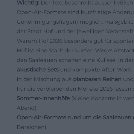
Wichtig:
Der Text beschreibt ausschließlic
Open‑Air‑Formate sind kurzfristige Änderung
Genehmigungsfragen) möglich; maßgeblich 
der Stadt Hof und der jeweiligen Veranstal
Warum Hof 2026 besonders gut für spontan
Hof ist eine Stadt der kurzen Wege: Altstad
den Saaleauen schaffen eine Kulisse, in de
akustische Sets
und kompakte After‑Work‑Fo
in der Mischung aus
planbaren Reihen
und 
Für die verbleibenden Monate 2026 lassen 
Sommer‑Innenhöfe
(kleine Konzerte in we
Abend)
Open‑Air‑Formate rund um die Saaleauen
(
Bereichen)