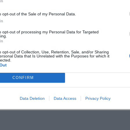
In
o opt-out of the Sale of my Personal Data.
f. wetterbedingte Verlegung.
In
– planen Sie ein paar Minuten Puffer ein.
to opt-out of processing my Personal Data for Targeted
ing.
rker – sprechen Sie leise, lassen Sie
In
o opt-out of Collection, Use, Retention, Sale, and/or Sharing
ersonal Data that Is Unrelated with the Purposes for which it
ik am Wasser – mit Augenmaß
lected.
Out
 Kulisse für Sommerabende: Spaziergänge,
den Konzepten auch Open‑Air‑Programm.
CONFIRM
gängliche Bereiche
(z. B. tagsüber) und
h) kombinieren. Ob und wie das im Detail
Data Deletion
Data Access
Privacy Policy
n jeweiligen Veranstalter‑Infos zu