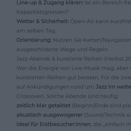
Line‑up & Zugang klären:
Ist ein Bereich fre
Kapazitätsgrenzen?
Wetter & Sicherheit:
Open‑Air kann kurzfris
am selben Tag.
Orientierung:
Nutzen Sie Karten/Navigation 
ausgeschilderte Wege und Regeln.
Jazz‑Abende & kuratierte Reihen (Herbst 202
Wer die Energie von Live‑Musik mag, aber v
kuratierten Reihen gut beraten. Für die zwei
auf Ankündigungen rund um
Jazz im weit
Crossover). Solche Abende sind häufig:
zeitlich klar getaktet
(Beginn/Ende sind plan
akustisch ausgewogener
(Sound/Technik si
ideal für Erstbesucher:innen
, die „einfach 