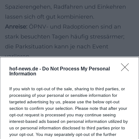
Spazierengehen, Radfahren und Einkehren
lassen sich oft gut kombinieren.
Anreise:
ÖPNV- und Radoptionen sind an
stark besuchten Tagen häufig stressärmer;
die Parksituation kann je nach Event
variieren.
Advent und Weihnachtszeit 2026 in Hof
hof-news.de -
Do Not Process My Personal
Information
Zum Jahresausklang 2026 ist in der
Innenstadt erfahrungsgemäß ein
If you wish to opt-out of the sale, sharing to third parties, or
Adventsprogramm vorgesehen –
processing of your personal or sensitive information for
targeted advertising by us, please use the below opt-out
typischerweise mit Weihnachtsmarkt,
section to confirm your selection. Please note that after your
opt-out request is processed you may continue seeing
Rahmenveranstaltungen und kurzen Wegen
interest-based ads based on personal information utilized by
zwischen Ständen, Musik und regionalen
us or personal information disclosed to third parties prior to
your opt-out. You may separately opt-out of the further
Spezialitäten. Familien finden häufig ruhigere