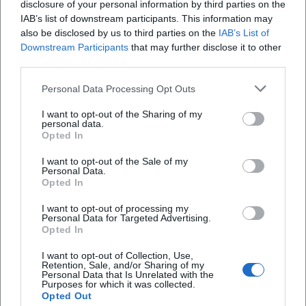
disclosure of your personal information by third parties on the
Zeitfenster am Nachmittag; abends ist die
IAB’s list of downstream participants. This information may
also be disclosed by us to third parties on the
IAB’s List of
Innenstadt oft belebter.
Downstream Participants
that may further disclose it to other
Terminrahmen:
voraussichtlich Ende
third parties.
November bis kurz vor Weihnachten 2026.
Personal Data Processing Opt Outs
Typische Inhalte:
Marktstände,
I want to opt-out of the Sharing of my
Kunsthandwerk, Bühnen- oder Musikbeiträge
personal data.
Opted In
sowie Aktionen für Kinder (Details
I want to opt-out of the Sale of my
veröffentlicht die Stadt bzw. der Veranstalter).
Personal Data.
Opted In
Barrierefreiheit & Service:
Hinweise zu
I want to opt-out of processing my
barrierearmen Zugängen, Sanitärangeboten,
Personal Data for Targeted Advertising.
Opted In
Park- und ÖPNV-Optionen werden
üblicherweise im Vorfeld offiziell
I want to opt-out of Collection, Use,
Retention, Sale, and/or Sharing of my
Personal Data that Is Unrelated with the
kommuniziert.
Purposes for which it was collected.
Opted Out
Besuchsplanung und Hinweise