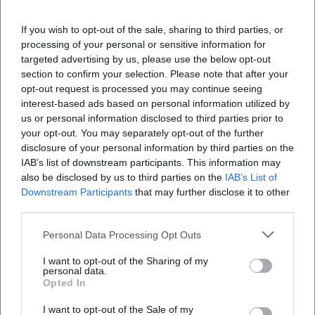
Was du für die Anmeldung bereithältst
If you wish to opt-out of the sale, sharing to third parties, or
Kursnummer
der Veranstaltung für schnelle
processing of your personal or sensitive information for
Buchung und Nachfragen.
targeted advertising by us, please use the below opt-out
section to confirm your selection. Please note that after your
Ort und Format
: Zentrale Hof, Außenstelle
opt-out request is processed you may continue seeing
oder Online/Hybrid.
interest-based ads based on personal information utilized by
us or personal information disclosed to third parties prior to
Gebühr/Ermäßigung
: Hinweise zu
your opt-out. You may separately opt-out of the further
Ermäßigungen für z. B. Schüler:innen oder
disclosure of your personal information by third parties on the
IAB’s list of downstream participants. This information may
Studierende.
also be disclosed by us to third parties on the
IAB’s List of
Service-Informationen wie Anschrift, Telefon
Downstream Participants
that may further disclose it to other
third parties.
und Sprechzeiten der Zentrale in der
Ludwigstraße 7 sind online gut sichtbar. Das
Personal Data Processing Opt Outs
Team unterstützt dich bei der
I want to opt-out of the Sharing of my
personal data.
Niveaueinschätzung im Sprachenbereich
Opted In
oder bei der Auswahl zwischen
I want to opt-out of the Sale of my