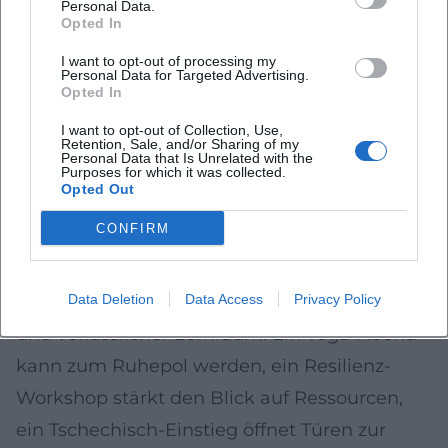
Personal Data.
Entspannungsformaten und Resilienz-
Opted In
Trainings.
I want to opt-out of processing my
Das Gebäude ist barrierefrei zugänglich
Personal Data for Targeted Advertising.
Opted In
(Aufzüge, breite Flure). Bei spezifischen
I want to opt-out of Collection, Use,
Bedarfen empfiehlt sich eine kurze
Retention, Sale, and/or Sharing of my
Personal Data that Is Unrelated with the
Rücksprache mit dem Service, damit dein
Purposes for which it was collected.
Opted Out
Kursbesuch reibungslos gelingt.
CONFIRM
Lernen als Lebensgefühl: Was die vhs für Hof
bedeutet
Die vhs ist Begegnungsort, Impulsgeberin
Data Deletion
Data Access
Privacy Policy
und verlässlicher Lernraum: Ein Yoga-Abend
kann zum Ruhepol werden, ein Resilienz-
Workshop stärkt den Blick auf Ressourcen,
ein Tschechisch-Einstieg öffnet Türen zur