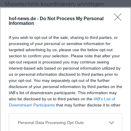
Showtechnik koordinieren; unnötigen
Parallelbetrieb reduzieren.
hof-news.de -
Do Not Process My Personal
Ökostrom nutzen, wo verfügbar:
Bei
Information
Netzstrombezug Optionen prüfen; Technik
If you wish to opt-out of the sale, sharing to third parties, or
möglichst effizient dimensionieren.
processing of your personal or sensitive information for
targeted advertising by us, please use the below opt-out
Material & Medien abfallarm planen:
Digitale
section to confirm your selection. Please note that after your
Tickets/Pläne bevorzugen; Druck nur, wenn
opt-out request is processed you may continue seeing
interest-based ads based on personal information utilized by
nötig, und dann auf Recyclingpapier.
us or personal information disclosed to third parties prior to
Wiederverwendbare Infrastruktur:
Modulare
your opt-out. You may separately opt-out of the further
disclosure of your personal information by third parties on the
Mietausstattung und wiederverwendbare
IAB’s list of downstream participants. This information may
Beschilderung einsetzen, damit sie bei
also be disclosed by us to third parties on the
IAB’s List of
Downstream Participants
that may further disclose it to other
künftigen Events erneut genutzt werden
third parties.
kann.
Personal Data Processing Opt Outs
Auch Wasser- und Sanitärlogistik