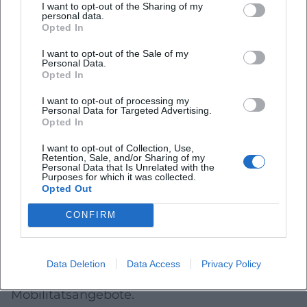
I want to opt-out of the Sharing of my
beeinflussen den Ressourceneinsatz: gut
personal data.
Opted In
verteilte Sanitärpunkte, klare Wegeführung
und sichtbare Informationen verringern Staus
I want to opt-out of the Sale of my
Personal Data.
und Fehlwege.
Opted In
Sozial, barrierearm, gut kommuniziert
I want to opt-out of processing my
Personal Data for Targeted Advertising.
Green Events sind mehr als
Opted In
Umweltmaßnahmen. Für kommende
I want to opt-out of Collection, Use,
Retention, Sale, and/or Sharing of my
Veranstaltungen in Hof gehören
Personal Data that Is Unrelated with the
Purposes for which it was collected.
Barrierearmut, Sicherheit, faire
Opted Out
Rahmenbedingungen und verständliche
CONFIRM
Informationen zum Kern. Je einfacher sich
alle Gäste orientieren können, desto besser
Data Deletion
Data Access
Privacy Policy
funktionieren auch Mehrweg, Trennung und
Mobilitätsangebote.