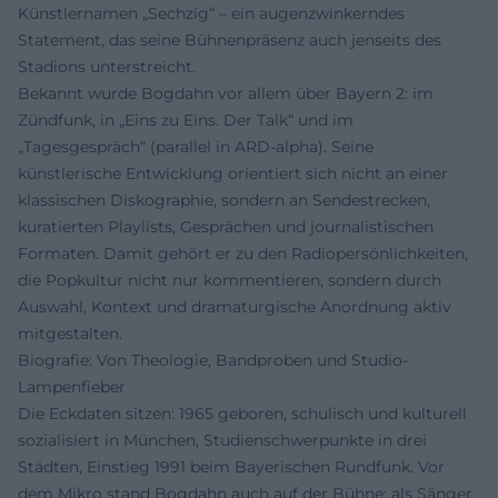
Künstlernamen „Sechzig“ – ein augenzwinkerndes
Statement, das seine Bühnenpräsenz auch jenseits des
Stadions unterstreicht.
Bekannt wurde Bogdahn vor allem über Bayern 2: im
Zündfunk, in „Eins zu Eins. Der Talk“ und im
„Tagesgespräch“ (parallel in ARD-alpha). Seine
künstlerische Entwicklung orientiert sich nicht an einer
klassischen Diskographie, sondern an Sendestrecken,
kuratierten Playlists, Gesprächen und journalistischen
Formaten. Damit gehört er zu den Radiopersönlichkeiten,
die Popkultur nicht nur kommentieren, sondern durch
Auswahl, Kontext und dramaturgische Anordnung aktiv
mitgestalten.
Biografie: Von Theologie, Bandproben und Studio-
Lampenfieber
Die Eckdaten sitzen: 1965 geboren, schulisch und kulturell
sozialisiert in München, Studienschwerpunkte in drei
Städten, Einstieg 1991 beim Bayerischen Rundfunk. Vor
dem Mikro stand Bogdahn auch auf der Bühne: als Sänger