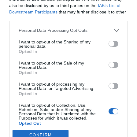
lernen die Entstehung von Playlists und die Dramaturgie
also be disclosed by us to third parties on the
IAB’s List of
von Gesprächsverläufen kennen – und entdecken, wie
Downstream Participants
that may further disclose it to other
journalistische Genauigkeit und Spielfreude in guter
third parties.
Radioarbeit zusammenspielen.
Personal Data Processing Opt Outs
Stil und Handschrift: Kuratieren, Arrangieren, Zuhören
Bogdahns Stil speist sich aus Fachwissen und Erfahrung.
I want to opt-out of the Sharing of my
personal data.
Er arbeitet mit Genre-Markern, kennt Produktionsdetails,
Opted In
hört auf Dynamik, Textur und Kontext. Als Moderator
mischt er Recherche-Tiefe mit improvisationsfähiger
I want to opt-out of the Sale of my
Personal Data.
Gesprächsführung. In „Eins zu Eins. Der Talk“ zeigt er, wie
Opted In
sich biografische Interviews strukturieren lassen: klare
I want to opt-out of processing my
Form, offener Ausgang, musikalische Klammern. Im
Personal Data for Targeted Advertising.
Zündfunk wiederum nutzt er das Radio als Resonanzraum,
Opted In
in dem neue Tracks nicht nur laufen, sondern eingebettet
I want to opt-out of Collection, Use,
werden – in Szenegeschichten, Diskographie-Referenzen,
Retention, Sale, and/or Sharing of my
kulturelle Linien.
Personal Data that Is Unrelated with the
Purposes for which it was collected.
Aus musikjournalistischer Sicht stellt er Fragen, die
Opted Out
Komposition und Arrangement ernst nehmen: Was sagt
CONFIRM
die Produktion über die Idee des Songs? Welche Einflüsse