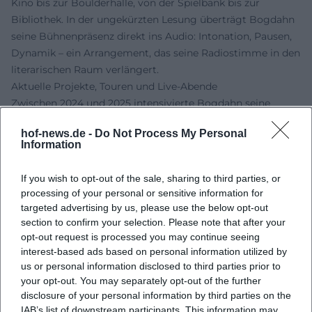
Kino bis zur Boulderhalle, von der Spielbank bis zur
Bibliothek. In der ungekürzten Lesung überträgt Bogdahn
seine Bühnenpräsenz direkt ins Audio: Intonation, Pausen,
Dynamik – ein Arrangement, das seine Radiostimme in den
literarischen Raum verlängert.
Aktuelle Projekte, Touren und Live-Abende
Zwischen 2024 und 2025 intensivierte Bogdahn seine
Lesereisen zu „Unter den Wolken“ – mit Abenden, die mehr
hof-news.de -
Do Not Process My Personal
können als reines Vorlesen: Erzählpassagen, spontane
Information
Anekdoten, manchmal Musik vom „Lieblingsplatten“-
Stapeltisch. Parallel bleibt er in seinen BR-Formaten
If you wish to opt-out of the sale, sharing to third parties, or
präsent: Interviews und Talks dokumentieren, wie er
processing of your personal or sensitive information for
kulturelle, gesellschaftliche und sportliche Themen in
targeted advertising by us, please use the below opt-out
Echtzeit kontextualisiert. Einzelne Zündfunk-
section to confirm your selection. Please note that after your
Sonderausgaben kommen zusätzlich als Live-Events auf
opt-out request is processed you may continue seeing
interest-based ads based on personal information utilized by
Bühnen – dort, wo Popgeschichte als Gegenwartserlebnis
us or personal information disclosed to third parties prior to
hörbar wird.
your opt-out. You may separately opt-out of the further
Für Musikliebhaberinnen und -liebhaber sind diese Termine
disclosure of your personal information by third parties on the
wertvoll: Sie erleben kuratorische Arbeit unmittelbar,
IAB’s list of downstream participants. This information may