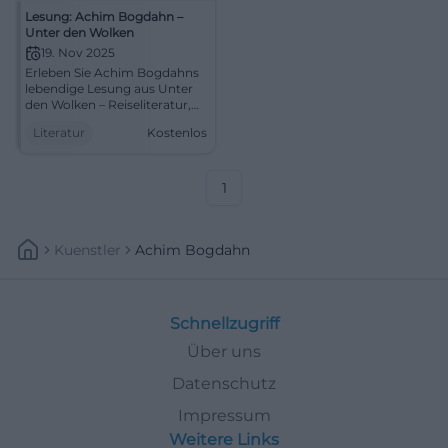
Lesung: Achim Bogdahn –
Unter den Wolken
19. Nov 2025
Erleben Sie Achim Bogdahns
lebendige Lesung aus Unter
den Wolken – Reiseliteratur,
Dialoge und Sprachkunst in
Literatur
Kostenlos
der Klosterkirche Traunstein.
Ein Abend voller Nähe, Witz
und kulturjournalistischer
Tiefe.
1
Kuenstler
Achim Bogdahn
Schnellzugriff
Über uns
Datenschutz
Impressum
Weitere Links