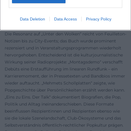
lassen sich heraushören, welche Generationen sprechen
miteinander? So entsteht ein moderativer Klang, der
Data Deletion
Data Access
Privacy Policy
Vertrauen schafft – gegenüber Artists und Publikum.
Kritik, Rezeption und kultureller Einfluss
Die Resonanz auf „Unter den Wolken“ reicht von Feuilleton-
Notizen bis zu City-Events; das Buch wurde prominent
rezensiert und in Veranstaltungsprogrammen wiederholt
hervorgehoben. Entscheidend ist die kulturjournalistische
Wirkung seiner Radioprojekte: „Montagsdemo“ verschafft
Debüts eine Erstaufführung im linearen Rundfunk – ein
Karrieremoment, der in Pressetexten und Bandbios immer
wieder auftaucht. „Mehmets Schollplatten“ zeigte, wie
Popgeschichte über Persönlichkeiten erzählt werden kann.
„Eins zu Eins. Der Talk“ dokumentiert Biografien, die Pop,
Politik und Alltag ineinanderschieben. Diese Formate
beeinflussen Rezipientinnen und Rezipienten ebenso wie
sie die lokale Szenelandschaft, Club-Ökosysteme und das
Selbstverständnis öffentlich-rechtlicher Popkultur prägen.