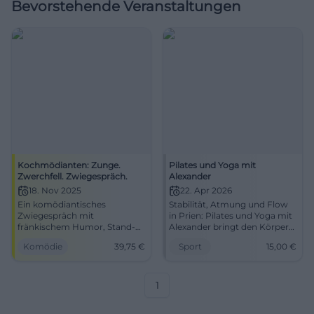
Bevorstehende Veranstaltungen
Kochmödianten: Zunge.
Pilates und Yoga mit
Zwerchfell. Zwiegespräch.
Alexander
18. Nov 2025
22. Apr 2026
Ein komödiantisches
Stabilität, Atmung und Flow
Zwiegespräch mit
in Prien: Pilates und Yoga mit
fränkischem Humor, Stand-
Alexander bringt den Körper
up und Kabarett – live in der
in Balance. 2026-04-22, 19:00
Komödie
39,75
€
Sport
15,00
€
Freiheitshalle Hof. Sichere dir
Uhr, 15 Euro pro Einheit. Jetzt
dein Lach-Erlebnis mit
bewusst trainieren! #Pilates
Timing, Interaktion und feinen
#Yoga
Pointen.
1