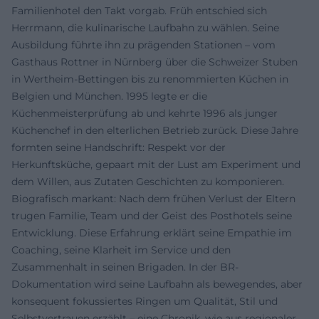
Familienhotel den Takt vorgab. Früh entschied sich
Herrmann, die kulinarische Laufbahn zu wählen. Seine
Ausbildung führte ihn zu prägenden Stationen – vom
Gasthaus Rottner in Nürnberg über die Schweizer Stuben
in Wertheim-Bettingen bis zu renommierten Küchen in
Belgien und München. 1995 legte er die
Küchenmeisterprüfung ab und kehrte 1996 als junger
Küchenchef in den elterlichen Betrieb zurück. Diese Jahre
formten seine Handschrift: Respekt vor der
Herkunftsküche, gepaart mit der Lust am Experiment und
dem Willen, aus Zutaten Geschichten zu komponieren.
Biografisch markant: Nach dem frühen Verlust der Eltern
trugen Familie, Team und der Geist des Posthotels seine
Entwicklung. Diese Erfahrung erklärt seine Empathie im
Coaching, seine Klarheit im Service und den
Zusammenhalt in seinen Brigaden. In der BR-
Dokumentation wird seine Laufbahn als bewegendes, aber
konsequent fokussiertes Ringen um Qualität, Stil und
Selbstvertrauen erzählt – eine Chronik, wie aus regionaler