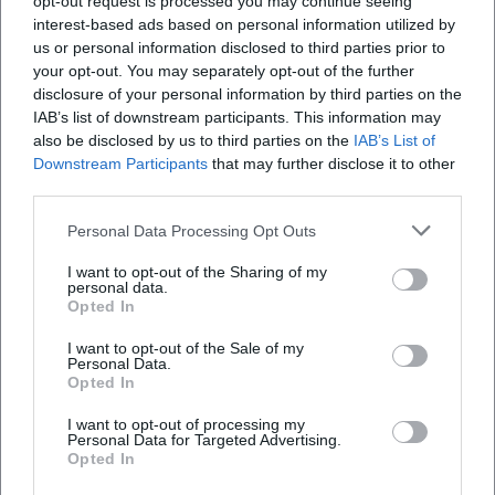
opt-out request is processed you may continue seeing
das aus Mise-en-Place, Service-Flow und Nachbereitung
interest-based ads based on personal information utilized by
eine Performance formt. Das erklärt die Kontinuität seiner
us or personal information disclosed to third parties prior to
Ergebnisse – und die Souveränität, mit der er in Coaching-
your opt-out. You may separately opt-out of the further
disclosure of your personal information by third parties on the
Formaten Leistung abruft.
IAB’s list of downstream participants. This information may
Kultureller Einfluss: Fernsehen, Region, Nachwuchs
also be disclosed by us to third parties on the
IAB’s List of
Über The Taste, BR-Formate und Live-Auftritte prägt
Downstream Participants
that may further disclose it to other
Herrmann die Wahrnehmung von Kulinarik als Popkultur –
third parties.
nicht als Mode, sondern als Qualitätsversprechen. Er macht
Handwerk sichtbar, zeigt Produzentinnen und
Personal Data Processing Opt Outs
Produzenten, vermittelt Herkunft und Zeit. So entsteht
I want to opt-out of the Sharing of my
kulinarische Bildung im besten Sinn: Zuschauer lernen,
personal data.
Opted In
warum Garzeiten zählen, wie Texturen Spannung erzeugen
und wann Reduktion mehr ist als Minimalismus.
I want to opt-out of the Sale of my
Gleichzeitig bleibt der fränkische Ton spürbar – heimatnah,
Personal Data.
Opted In
humorvoll, ehrlich.
Als Coach und Unternehmer öffnet er Räume für
I want to opt-out of processing my
Nachwuchs: vom Future Lab über Teamförderung bis zu
Personal Data for Targeted Advertising.
Opted In
Kompetenzen, die über den Herd hinausgehen. Führung,
Resilienz und Verantwortung sind dabei ebenso Thema wie