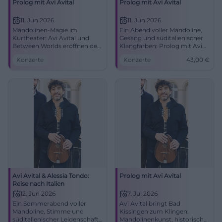
Prolog mit Avi Avital
Prolog mit Avi Avital
11. Jun 2026
11. Jun 2026
Mandolinen-Magie im
Ein Abend voller Mandoline,
Kurtheater: Avi Avital und
Gesang und süditalienischer
Between Worlds eröffnen den
Klangfarben: Prolog mit Avi
Kissinger Sommer. 11.06.2026,
Avital im Kurtheater Bad
Konzerte
Konzerte
43,00
€
19:30 Uhr. Intensives
Kissingen. Festivalauftakt am
Konzerterlebnis, starke
11.06.2026 ab 43 Euro.
Akustik. Jetzt Tickets sichern.
#KissingerSommer
#KissingerSommer
Avi Avital & Alessia Tondo:
Prolog mit Avi Avital
Reise nach Italien
12. Jun 2026
7. Jul 2026
Ein Sommerabend voller
Avi Avital bringt Bad
Mandoline, Stimme und
Kissingen zum Klingen:
süditalienischer Leidenschaft
Mandolinenkunst, historische