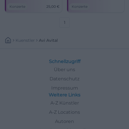
erwartet Duisburg. Reise nach
Kulisse und große Emotion
Konzerte
25,00
€
Konzerte
Italien in der Mercatorhalle:
im Kurtheater. #LiveKonzert
12.06.2026, 19:30 Uhr, Tickets
#BadKissingen
ab 25 €. #LiveMusik
1
Kuenstler
Avi Avital
Schnellzugriff
Über uns
Datenschutz
Impressum
Weitere Links
A-Z Künstler
A-Z Locations
Autoren