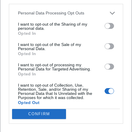
third parties.
werden können.
Resonanz in der Musikpresse: Kritiken, Preise, Perspektiven
Personal Data Processing Opt Outs
Die internationale Fachpresse bescheinigt Avital eine
außergewöhnliche Kombination aus Eleganz, Energie und
I want to opt-out of the Sharing of my
personal data.
Geschmackssicherheit. Auszeichnungen wie der Opus
Opted In
Klassik 2024 für „Concertos“ und die historische GRAMMY-
Nominierung 2010 verankern seine Autorität. Reviews zu
I want to opt-out of the Sale of my
Personal Data.
„Song of the Birds“ betonen die dichte Klangdramaturgie
Opted In
und das kultursensible Arrangement-Handwerk – ein
I want to opt-out of processing my
Album, das Brücken zwischen Tradition und Gegenwart
Personal Data for Targeted Advertising.
schlägt und Avitals Rolle als Grenzgänger und
Opted In
Repertoiregestalter bestätigt.
I want to opt-out of Collection, Use,
Stimmen der Fans
Retention, Sale, and/or Sharing of my
Personal Data that Is Unrelated with the
Die Reaktionen der Fans zeigen deutlich: Avi Avital
Purposes for which it was collected.
begeistert Menschen weltweit. Auf Instagram schwärmt
Opted Out
ein Hörer: „Diese Mandoline klingt wie eine ganze Welt –
CONFIRM
Gänsehaut!“ Auf YouTube liest man: „Einer der
inspirierendsten Künstler unserer Zeit – jedes Detail sitzt.“
Auf Facebook schreibt eine Hörerin: „Zwischen Barock und