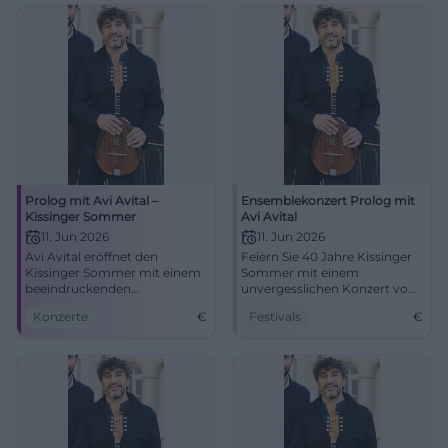
Prolog mit Avi Avital –
Ensemblekonzert Prolog mit
Kissinger Sommer
Avi Avital
11. Jun 2026
11. Jun 2026
Avi Avital eröffnet den
Feiern Sie 40 Jahre Kissinger
Kissinger Sommer mit einem
Sommer mit einem
beeindruckenden
unvergesslichen Konzert von
Mandolinenkonzert im
Avi Avital und dem Between
Konzerte
€
Festivals
€
Kurtheater Bad Kissingen. Ein
Worlds Ensemble.
Muss für Musikliebhaber!