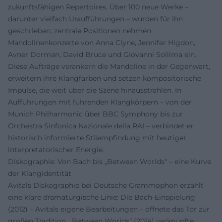
zukunftsfähigen Repertoires. Über 100 neue Werke –
darunter vielfach Uraufführungen – wurden für ihn
geschrieben; zentrale Positionen nehmen
Mandolinenkonzerte von Anna Clyne, Jennifer Higdon,
Avner Dorman, David Bruce und Giovanni Sollima ein.
Diese Aufträge verankern die Mandoline in der Gegenwart,
erweitern ihre Klangfarben und setzen kompositorische
Impulse, die weit über die Szene hinausstrahlen. In
Aufführungen mit führenden Klangkörpern – von der
Munich Philharmonic über BBC Symphony bis zur
Orchestra Sinfonica Nazionale della RAI – verbindet er
historisch informierte Stilempfindung mit heutiger
interpretatorischer Energie.
Diskographie: Von Bach bis „Between Worlds“ – eine Kurve
der Klangidentität
Avitals Diskographie bei Deutsche Grammophon erzählt
eine klare dramaturgische Linie: Die Bach-Einspielung
(2012) – Avitals eigene Bearbeitungen – öffnete das Tor zur
großen Tradition, „Between Worlds“ (2014) verknüpfte