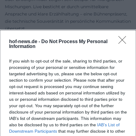
Mischungen. Live besticht er durch unmittelbare
Ansprache und klare Erzählhaltung – eine Bühnenpräsenz,
die technische Souveränität in persönliche Kommunikation
übersetzt.
Kultureller Einfluss: Renaissance eines vermeintlichen
hof-news.de -
Do Not Process My Personal
Randinstruments
Information
In musikgeschichtlicher Einordnung steht Avital für eine
Renaissance der Mandoline im klassischen Konzertbetrieb.
If you wish to opt-out of the sale, sharing to third parties, or
Er erweitert einerseits die Diskographie mit
processing of your personal or sensitive information for
Referenzaufnahmen, andererseits das lebendige Repertoire
targeted advertising by us, please use the below opt-out
über Kompositionsaufträge. Presse-Resonanzen – von New
section to confirm your selection. Please note that after your
opt-out request is processed you may continue seeing
York Times bis Gramophone – beschreiben seine Virtuosität
interest-based ads based on personal information utilized by
und künstlerische Integrität, während Preise und
us or personal information disclosed to third parties prior to
Nominierungen seinen Status als Referenzkünstler
your opt-out. You may separately opt-out of the further
festigen. Mit Between Worlds zeigt er zudem, wie
disclosure of your personal information by third parties on the
regionale Traditionen – etwa Süditalien, Andalusien oder
IAB’s list of downstream participants. This information may
georgische Volksmusik – in zeitgenössischer
also be disclosed by us to third parties on the
IAB’s List of
Konzertdramaturgie künstlerisch fruchtbar gemacht
Downstream Participants
that may further disclose it to other