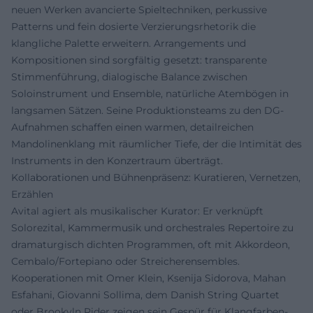
neuen Werken avancierte Spieltechniken, perkussive
Patterns und fein dosierte Verzierungsrhetorik die
klangliche Palette erweitern. Arrangements und
Kompositionen sind sorgfältig gesetzt: transparente
Stimmenführung, dialogische Balance zwischen
Soloinstrument und Ensemble, natürliche Atembögen in
langsamen Sätzen. Seine Produktionsteams zu den DG-
Aufnahmen schaffen einen warmen, detailreichen
Mandolinenklang mit räumlicher Tiefe, der die Intimität des
Instruments in den Konzertraum überträgt.
Kollaborationen und Bühnenpräsenz: Kuratieren, Vernetzen,
Erzählen
Avital agiert als musikalischer Kurator: Er verknüpft
Solorezital, Kammermusik und orchestrales Repertoire zu
dramaturgisch dichten Programmen, oft mit Akkordeon,
Cembalo/Fortepiano oder Streicherensembles.
Kooperationen mit Omer Klein, Ksenija Sidorova, Mahan
Esfahani, Giovanni Sollima, dem Danish String Quartet
oder Brookyln Rider zeigen sein Gespür für Klangfarben-