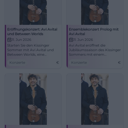
Eröffnungskonzert: Avi Avital
Ensemblekonzert Prolog mit
und Between Worlds
Avi Avital
11. Jun 2026
11. Jun 2026
Starten Sie den Kissinger
Avi Avital eröffnet die
Sommer mit Avi Avital und
Jubiläumssaison des Kissinger
Between Worlds, eine
Sommers mit einem
harmonische Fusion
einzigartigen
Konzerte
€
Konzerte
€
klassischer und
Ensemblekonzert im
zeitgenössischer Musik.
Kurtheater.