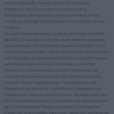
Oramo verknüpft – Namen, die für Dirigierkunst,
Klangkultur und eine prägnante Handschrift in
Komposition, Arrangement und Interpretation stehen.
Gründung, Auftrag und Klangideal: Ein Orchester für die
Moderne
Als erstes festangestelltes Londoner Orchester entstand
das BBC SO aus der Vision, die neuen Verbreitungswege
des Rundfunks mit sinfonischer Exzellenz zu füllen. Unter
dem Gründungsdirektor Adrian Boult setzte das Ensemble
früh Maßstäbe: Es präsentierte britische Erstaufführungen,
lud Komponisten wie Arnold Schönberg und Anton
Webern ein und entwickelte eine Bühnenpräsenz, die
zwischen Studioakustik und großer Saalwirkung sicher
oszilliert. Dieser Doppelauftrag – Konzertbühne und
Produktion für den Äther – schärfte ein Klangideal von
Transparenz, Präzision und stilistischer Beweglichkeit. Aus
EEAT-Perspektive zeigt sich hier Erfahrung (Experience) in
der kontinuierlichen Pflege neuer Musik und Expertise
(Expertise) in komplexen Partituren, deren fein austariertes