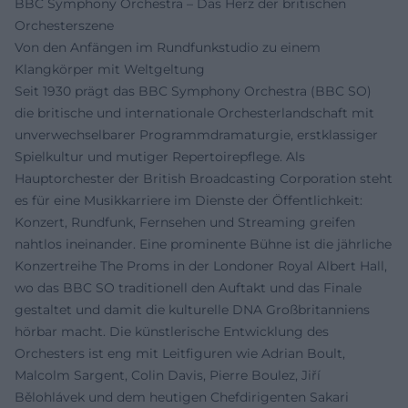
BBC Symphony Orchestra – Das Herz der britischen
Orchesterszene
Von den Anfängen im Rundfunkstudio zu einem
Klangkörper mit Weltgeltung
Seit 1930 prägt das BBC Symphony Orchestra (BBC SO)
die britische und internationale Orchesterlandschaft mit
unverwechselbarer Programmdramaturgie, erstklassiger
Spielkultur und mutiger Repertoirepflege. Als
Hauptorchester der British Broadcasting Corporation steht
es für eine Musikkarriere im Dienste der Öffentlichkeit:
Konzert, Rundfunk, Fernsehen und Streaming greifen
nahtlos ineinander. Eine prominente Bühne ist die jährliche
Konzertreihe The Proms in der Londoner Royal Albert Hall,
wo das BBC SO traditionell den Auftakt und das Finale
gestaltet und damit die kulturelle DNA Großbritanniens
hörbar macht. Die künstlerische Entwicklung des
Orchesters ist eng mit Leitfiguren wie Adrian Boult,
Malcolm Sargent, Colin Davis, Pierre Boulez, Jiří
Bělohlávek und dem heutigen Chefdirigenten Sakari