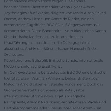
Formbalance exemplarisch zeigen. Eine andere,
hochprofilierte Facette markiert Anna Clynes Album
„Mythologies“: fünf Werke, dirigiert von Marin Alsop, Sakari
Oramo, Andrew Litton und André de Ridder, die den
orchestralen Zugriff des BBC SO auf Gegenwartsmusik
demonstrieren. Diese Bandbreite – vom klassischen Kanon
über britische Moderne bis zu internationalen
Uraufführungen – positioniert die Diskographie als
akustisches Archiv der künstlerischen Handschrift des
Orchesters.
Repertoire- und Stilprofil: Britische Schule, internationale
Moderne, sinfonische Erzählkunst
Im Genreverständnis behauptet das BBC SO eine britische
Identität: Elgar, Vaughan Williams, Delius, Britten oder
Malcolm Arnold bilden ein stabiles Fundament. Doch das
Orchester versteht sich ebenso als Katalysator
internationaler Strömungen. Ligetis klangliche
Palimpseste, Adams’ Naturklang-Architekturen, Ravel- und
Bartók-Programme oder Sibelius’ nordischer Atem – sie