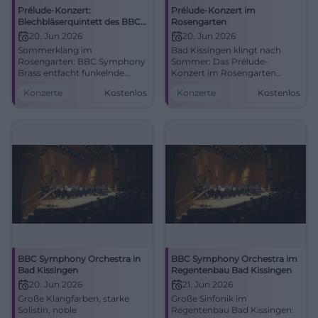
Prélude-Konzert:
Prélude-Konzert im
Blechbläserquintett des BBC
Rosengarten
Symphony Orchestra
20. Jun 2026
20. Jun 2026
Sommerklang im
Bad Kissingen klingt nach
Rosengarten: BBC Symphony
Sommer: Das Prélude-
Brass entfacht funkelnde
Konzert im Rosengarten
Fanfaren und samtige
bringt BBC-Bläserkunst und
Konzerte
Kostenlos
Konzerte
Kostenlos
Choräle. 20.06.2026, 18:00
Festivalgefühl zusammen.
Uhr, Eintritt frei, barrierefrei
20.06.2026, Eintritt frei.
erreichbar. Kurz, intensiv,
#BadKissingen #Konzert
inspirierend – live dabei sein!
#KissingerSommer
BBC Symphony Orchestra in
BBC Symphony Orchestra im
Bad Kissingen
Regentenbau Bad Kissingen
20. Jun 2026
21. Jun 2026
Große Klangfarben, starke
Große Sinfonik im
Solistin, noble
Regentenbau Bad Kissingen: