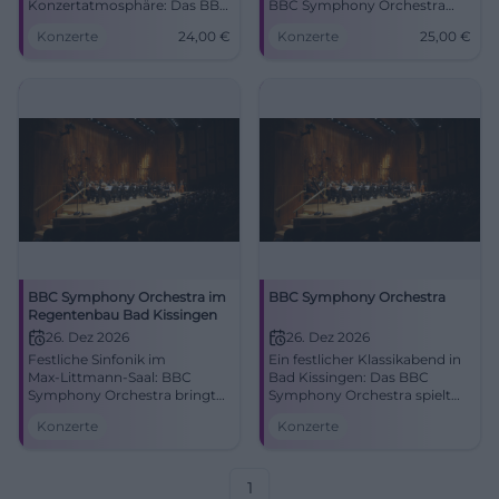
Konzertatmosphäre: Das BBC
BBC Symphony Orchestra
Symphony Orchestra kommt
unter Sakari Oramo. Start
Konzerte
24,00
€
Konzerte
25,00
€
nach Bad Kissingen.
21.06.2026, 19:30 Uhr, Tickets
20.06.2026, ab 24 €. #Klassik
ab 25 €. Klangluxus,
Gänsehaut, jetzt Plätze
sichern! #BadKissingen
BBC Symphony Orchestra im
BBC Symphony Orchestra
Regentenbau Bad Kissingen
26. Dez 2026
26. Dez 2026
Festliche Sinfonik im
Ein festlicher Klassikabend in
Max‑Littmann‑Saal: BBC
Bad Kissingen: Das BBC
Symphony Orchestra bringt
Symphony Orchestra spielt
Glanz nach Bad Kissingen.
im berühmten Max-Littmann-
Konzerte
Konzerte
Samstag, 26.12.2026, Uhrzeit
Saal. Großes Orchester, große
folgt. Große Klangfarben,
Akustik, großer Moment.
starke Emotionen,
#Klassik #BadKissingen
unvergessliches
1