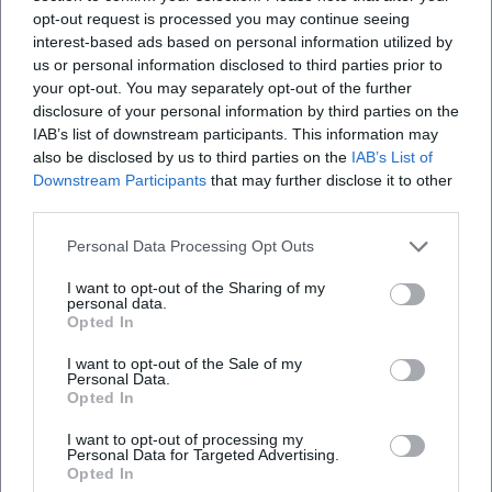
opt-out request is processed you may continue seeing
Argumente – präzise gesetzt, emotional wirksam, kulturell
interest-based ads based on personal information utilized by
anschlussfähig.
us or personal information disclosed to third parties prior to
Stimmen der Fans
your opt-out. You may separately opt-out of the further
Die Reaktionen der Fans zeigen deutlich: Das BBC
disclosure of your personal information by third parties on the
Symphony Orchestra begeistert Menschen weltweit. Auf
IAB’s list of downstream participants. This information may
Instagram schwärmt ein Hörer sinngemäß: „Diese
also be disclosed by us to third parties on the
IAB’s List of
Klangfarben – jedes Detail sitzt und berührt.“ Und ein
Downstream Participants
that may further disclose it to other
third parties.
anderer Kommentar bringt die Wirkung auf den Punkt:
„Live oder im Stream – das BBC SO klingt wie ein großes,
Personal Data Processing Opt Outs
atmendes Instrument.“ Diese Stimmen spiegeln die
Wahrnehmung eines Orchesters, das Tradition hörbar
I want to opt-out of the Sharing of my
personal data.
macht und Gegenwart gestaltet.
Opted In
Kritische Rezeption: Präzision, Dramaturgie, Präsenz
I want to opt-out of the Sale of my
In der Musikpresse werden vor allem die programmatische
Personal Data.
Balance, die interpretatorische Klarheit und die orchestrale
Opted In
Geschlossenheit hervorgehoben. Bei den Proms 2025
I want to opt-out of processing my
überzeugte das BBC SO unter Sakari Oramo mit einem
Personal Data for Targeted Advertising.
Eröffnungskonzert, das Klassikern und neuer Musik
Opted In