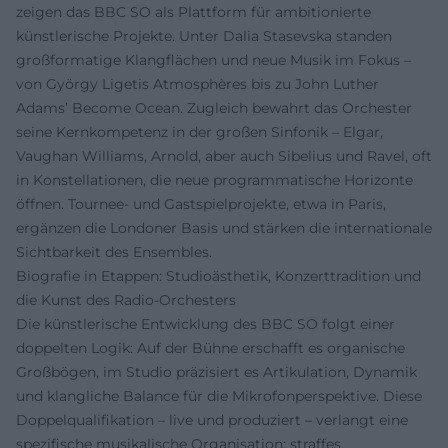
zeigen das BBC SO als Plattform für ambitionierte
künstlerische Projekte. Unter Dalia Stasevska standen
großformatige Klangflächen und neue Musik im Fokus –
von György Ligetis Atmosphères bis zu John Luther
Adams’ Become Ocean. Zugleich bewahrt das Orchester
seine Kernkompetenz in der großen Sinfonik – Elgar,
Vaughan Williams, Arnold, aber auch Sibelius und Ravel, oft
in Konstellationen, die neue programmatische Horizonte
öffnen. Tournee- und Gastspielprojekte, etwa in Paris,
ergänzen die Londoner Basis und stärken die internationale
Sichtbarkeit des Ensembles.
Biografie in Etappen: Studioästhetik, Konzerttradition und
die Kunst des Radio-Orchesters
Die künstlerische Entwicklung des BBC SO folgt einer
doppelten Logik: Auf der Bühne erschafft es organische
Großbögen, im Studio präzisiert es Artikulation, Dynamik
und klangliche Balance für die Mikrofonperspektive. Diese
Doppelqualifikation – live und produziert – verlangt eine
spezifische musikalische Organisation: straffes