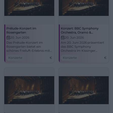
Prélude-Konzert im
Konzert: BBC Symphony
Rosengarten
Orchestra, Oramo &
Batiashvili
20. Jun 2026
20. Jun 2026
Das Prélude-Konzert im
Am 20. Juni 2026 präsentiert
Rosengarten bietet ein
das BBC Symphony
schönes Freiluft-Erlebnis mit
Orchestra im Kissinger
dem BBC Symphony
Sommer ein unvergessliches
Konzerte
€
Konzerte
€
Orchestra. Eintritt frei.
Konzert.