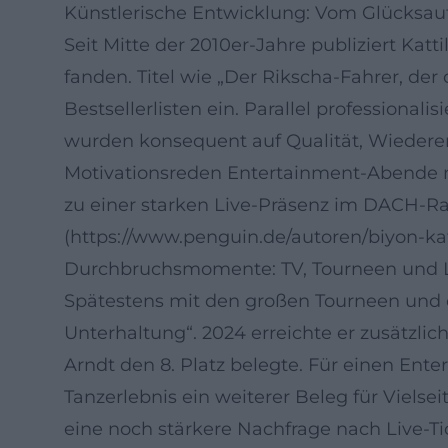
Künstlerische Entwicklung: Vom Glücksau
Seit Mitte der 2010er-Jahre publiziert Ka
fanden. Titel wie „Der Rikscha-Fahrer, de
Bestsellerlisten ein. Parallel professiona
wurden konsequent auf Qualität, Wieder
Motivationsreden Entertainment-Abende m
zu einer starken Live-Präsenz im DACH-Raum
(https://www.penguin.de/autoren/biyon-k
Durchbruchsmomente: TV, Tourneen und L
Spätestens mit den großen Tourneen und d
Unterhaltung“. 2024 erreichte er zusätzl
Arndt den 8. Platz belegte. Für einen Ent
Tanzerlebnis ein weiterer Beleg für Viel
eine noch stärkere Nachfrage nach Live-Tick