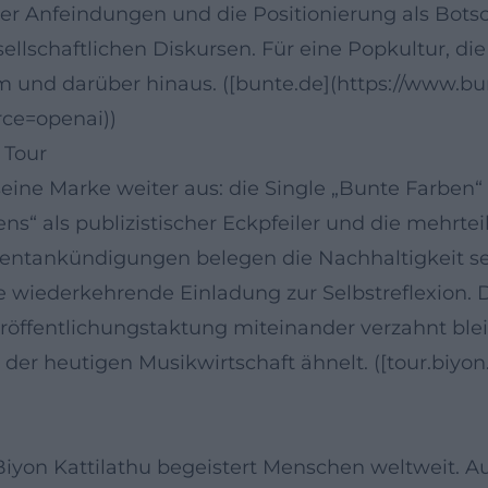
Anfeindungen und die Positionierung als Botsch
ellschaftlichen Diskursen. Für eine Popkultur, di
d darüber hinaus. ([bunte.de](https://www.bunte.
ce=openai))
 Tour
 seine Marke weiter aus: die Single „Bunte Farben“
s“ als publizistischer Eckpfeiler und die mehrtei
ventankündigungen belegen die Nachhaltigkeit 
wiederkehrende Einladung zur Selbstreflexion. 
röffentlichungstaktung miteinander verzahnt ble
der heutigen Musikwirtschaft ähnelt. ([tour.biyon.
Biyon Kattilathu begeistert Menschen weltweit. Au