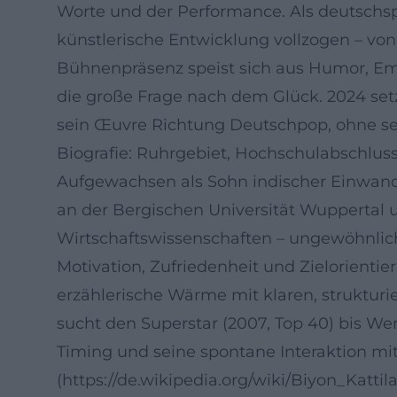
Worte und der Performance. Als deutschsp
künstlerische Entwicklung vollzogen – von
Bühnenpräsenz speist sich aus Humor, Emp
die große Frage nach dem Glück. 2024 set
sein Œuvre Richtung Deutschpop, ohne se
Biografie: Ruhrgebiet, Hochschulabschlu
Aufgewachsen als Sohn indischer Einwand
an der Bergischen Universität Wuppertal u
Wirtschaftswissenschaften – ungewöhnlic
Motivation, Zufriedenheit und Zielorientie
erzählerische Wärme mit klaren, struktur
sucht den Superstar (2007, Top 40) bis Wer 
Timing und seine spontane Interaktion mit
(https://de.wikipedia.org/wiki/Biyon_Kattil