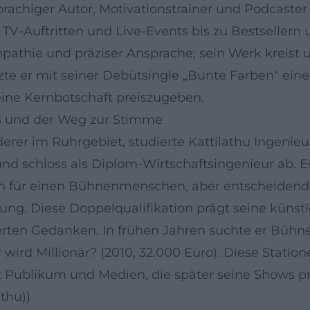
rachiger Autor, Motivationstrainer und Podcaster
 TV-Auftritten und Live-Events bis zu Bestseller
athie und präziser Ansprache; sein Werk kreist
zte er mit seiner Debütsingle „Bunte Farben“ ei
ine Kernbotschaft preiszugeben.
ss und der Weg zur Stimme
erer im Ruhrgebiet, studierte Kattilathu Ingeni
nd schloss als Diplom-Wirtschaftsingenieur ab. Es
h für einen Bühnenmenschen, aber entscheidend 
rung. Diese Doppelqualifikation prägt seine künstl
ierten Gedanken. In frühen Jahren suchte er Bühn
wird Millionär? (2010, 32.000 Euro). Diese Station
 Publikum und Medien, die später seine Shows prä
athu))