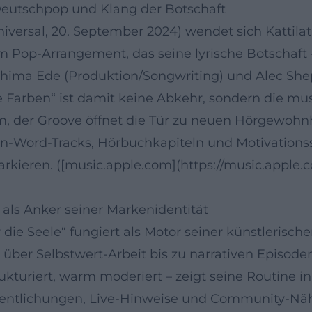
Deutschpop und Klang der Botschaft
Universal, 20. September 2024) wendet sich Katti
Pop-Arrangement, das seine lyrische Botschaft –
a. Chima Ede (Produktion/Songwriting) und Alec S
Farben“ ist damit keine Abkehr, sondern die mus
m, der Groove öffnet die Tür zu neuen Hörgewohn
n-Word-Tracks, Hörbuchkapiteln und Motivationsst
ieren. ([music.apple.com](https://music.apple.
 als Anker seiner Markenidentität
ie Seele“ fungiert als Motor seiner künstlerischen
ber Selbstwert-Arbeit bis zu narrativen Episoden
rukturiert, warm moderiert – zeigt seine Routine
fentlichungen, Live-Hinweise und Community-Nä