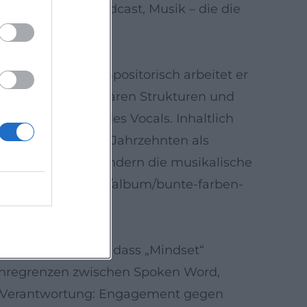
diums – Tour, Podcast, Musik – die die
iyon_Kattilathu))
s im Singen. Kompositorisch arbeitet er
die Stärken bei klaren Strukturen und
keit und Präsenz des Vocals. Inhaltlich
Poptradition seit Jahrzehnten als
eutschpop-Track, sondern die musikalische
/music.apple.com/us/album/bunte-farben-
ontext: Er zeigt, dass „Mindset“
e Genregrenzen zwischen Spoken Word,
he Verantwortung: Engagement gegen