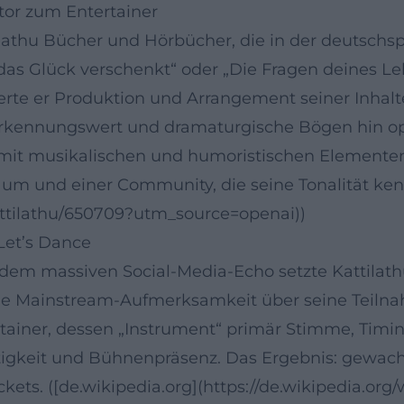
tor zum Entertainer
ttilathu Bücher und Hörbücher, die in der deutsc
r das Glück verschenkt“ oder „Die Fragen deines L
lisierte er Produktion und Arrangement seiner Inh
erkennungswert und dramaturgische Bögen hin op
it musikalischen und humoristischen Elementen.
 und einer Community, die seine Tonalität kennt: 
attilathu/650709?utm_source=openai))
et’s Dance
em massiven Social-Media-Echo setzte Kattilathu
iche Mainstream-Aufmerksamkeit über seine Teilna
ertainer, dessen „Instrument“ primär Stimme, Timi
seitigkeit und Bühnenpräsenz. Das Ergebnis: gew
ets. ([de.wikipedia.org](https://de.wikipedia.org/