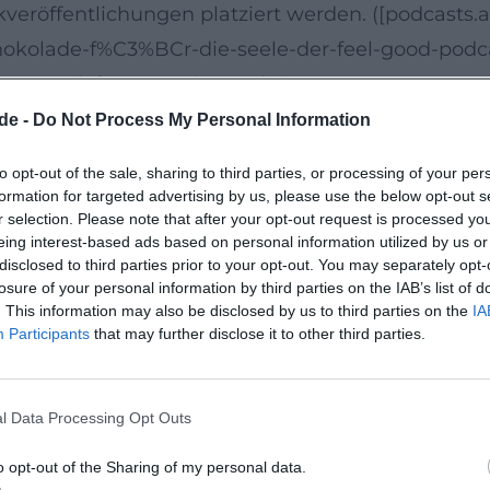
veröffentlichungen platziert werden. ([podcasts.
chokolade-f%C3%BCr-die-seele-der-feel-good-pod
mor, Tiefgang und Interaktion
tige Bühnenproduktionen, bei denen die musikali
de -
Do Not Process My Personal Information
rgisch präzise gesetzt wird. „Eine Reise zum Glü
to opt-out of the sale, sharing to third parties, or processing of your per
momenten und interaktiven Passagen. Der Abend 
formation for targeted advertising by us, please use the below opt-out s
r selection. Please note that after your opt-out request is processed y
htige Setlist der Themen, und um den emotionalen
eing interest-based ads based on personal information utilized by us or
gt sich Kattilathus Erfahrung: Timing, Pausensetz
disclosed to third parties prior to your opt-out. You may separately opt-
losure of your personal information by third parties on the IAB’s list of
m_source=openai))
. This information may also be disclosed by us to third parties on the
IA
Status und Debatte
Participants
that may further disclose it to other third parties.
re Selbsthilfe-Literatur. Während Bestsellerliste
ncher Botschaften hinterfragen. Medienbeiträge u
l Data Processing Opt Outs
 mehr Komplexität. Für die kulturjournalistische E
 massenhafter Anschlussfähigkeit, persönlicher Id
o opt-out of the Sharing of my personal data.