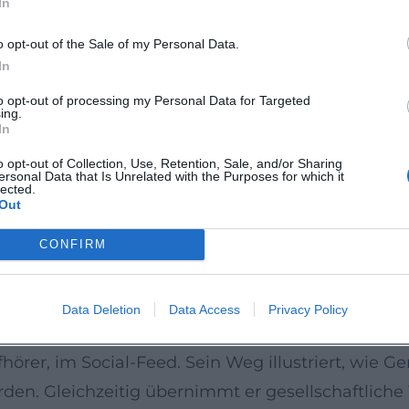
In
 ist kein Rückzug, sondern eine Ausweitung des Me
[de.wikipedia.org](https://de.wikipedia.org/wiki/B
o opt-out of the Sale of my Personal Data.
In
ent, Pop als Resonanzraum
m Sprechen, Erzählen, Moderieren – und neuerding
to opt-out of processing my Personal Data for Targeted
ing.
 seine Kernwerte bündeln. Im Arrangement liegen 
In
transportiert; der Mix legt Fokus auf Verständlich
o opt-out of Collection, Use, Retention, Sale, and/or Sharing
ersonal Data that Is Unrelated with the Purposes for which it
bstakzeptanz und Resilienz – Themen, die in der 
lected.
Out
eren. „Bunte Farben“ ist insofern nicht nur ein D
altlichen Universums. ([music.apple.com](https:/
CONFIRM
-Nische zur Mainstream-Bühne
Data Deletion
Data Access
Privacy Policy
in der Demokratisierung von Achtsamkeit im Pop-K
pfhörer, im Social-Feed. Sein Weg illustriert, wi
den. Gleichzeitig übernimmt er gesellschaftlic