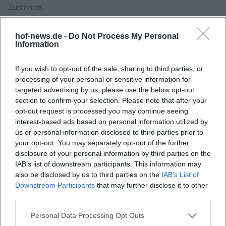
Zustände.
Musik-analog gedacht, folgt ihr Schreiben der Logik einer
Fuge: Themen tauchen auf, wandern, transponieren sich,
hof-news.de -
Do Not Process My Personal
kontrapunktieren einander. Das Arrangement reflektiert die
Information
Konflikte zwischen privater Integrität und öffentlicher
Erwartung, zwischen Mythos und Gegenwart, zwischen
If you wish to opt-out of the sale, sharing to third parties, or
processing of your personal or sensitive information for
weiblicher Erfahrung und patriarchalen Strukturen. Diese
targeted advertising by us, please use the below opt-out
Stilanalyse erklärt, warum Wolfs Texte im
section to confirm your selection. Please note that after your
Literaturunterricht wie in Forschungskolloquien
opt-out request is processed you may continue seeing
gleichermaßen produktiv sind.
interest-based ads based on personal information utilized by
Kultureller Einfluss und Zeitdiagnose: Literatur als
us or personal information disclosed to third parties prior to
gesellschaftliche Praxis
your opt-out. You may separately opt-out of the further
Wolf war mehr als eine Autorin: Sie wurde – durch
disclosure of your personal information by third parties on the
IAB’s list of downstream participants. This information may
Lesungen, Reden, Stellungnahmen – zur öffentlichen
also be disclosed by us to third parties on the
IAB’s List of
Intellektuellen. Ihre Bücher lieferten ein Vokabular für die
Downstream Participants
that may further disclose it to other
Erfahrung der DDR und der Transformation nach 1989.
third parties.
Leserinnen und Leser fanden in Kassandra und Medea
feministische Deutungsangebote, in Kindheitsmuster eine
Personal Data Processing Opt Outs
Ethik des Erinnerns, in Was bleibt eine Poetik der