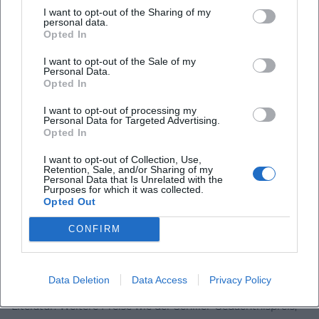
I want to opt-out of the Sharing of my
Selbstprüfung unter Überwachung. Diese Texte prägten
personal data.
Debatten über Verantwortung, Mitläufertum, Dissidenz
Opted In
und Utopie – und sie tun es weiterhin in Schule,
I want to opt-out of the Sale of my
Hochschule und Feuilleton.
Personal Data.
Opted In
Institutionell ist ihr Einfluss sichtbar: Die Sicherung ihres
literarischen Archivs, die Arbeit der Christa-Wolf-
I want to opt-out of processing my
Gesellschaft, internationale Neuauflagen und
Personal Data for Targeted Advertising.
Opted In
Ausstellungen halten die Diskussion lebendig. Wolfs
künstlerische Entwicklung bleibt Referenzpunkt für
I want to opt-out of Collection, Use,
Autorinnen, die Subjektivität als Erkenntnisform ernst
Retention, Sale, and/or Sharing of my
Personal Data that Is Unrelated with the
nehmen. Ihre Bücher funktionieren als kulturelle Speicher –
Purposes for which it was collected.
Opted Out
und als Prüfsteine für Gegenwartsdiagnosen im Zeichen
von Klima, Krieg, Überwachung und Desinformation.
CONFIRM
Rezeption, Auszeichnungen und Autorität: Preise,
Kanonisierung, Debatten
Christa Wolf erhielt 1980 den Georg-Büchner-Preis – die
Data Deletion
Data Access
Privacy Policy
renommierteste Auszeichnung für deutschsprachige
Literatur. Weitere Preise wie der Schiller-Gedächtnispreis,