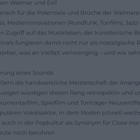
hen Weimar und Exil
sch für die Potentiale und Brüche der Weimarer M
 Medieninnovationen (Rundfunk, Tonfilm), Jazz-Ei
n Zugriff auf das Musikleben, der künstlerische 
ivals fungieren damit nicht nur als nostalgische 
hörbar, was an Vielfalt verlorenging – und wie s
erung eines Sounds
970ern die handwerkliche Meisterschaft der Arran
hungen würdigen diesen Rang retrospektiv und un
umentarfilm, Spielfilm und Tonträger-Neuveröffen
populären Vokalsektor, in dem Moden schnell wec
s auch in der Popkultur als Synonym für Close-H
eute noch berühren