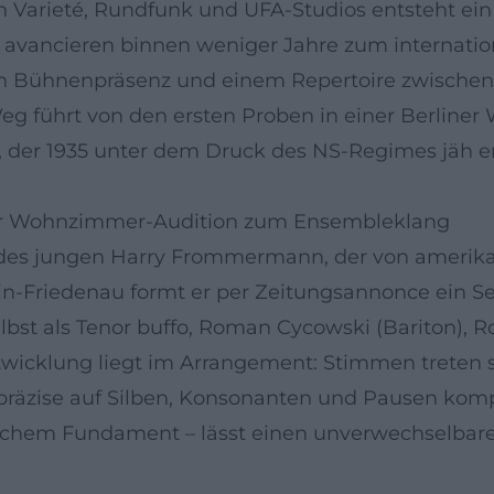
Varieté, Rundfunk und UFA-Studios entsteht ein Kl
avancieren binnen weniger Jahre zum internation
en Bühnenpräsenz und einem Repertoire zwischen
Weg führt von den ersten Proben in einer Berliner
, der 1935 unter dem Druck des NS-Regimes jäh en
er Wohnzimmer-Audition zum Ensembleklang
on des jungen Harry Frommermann, der von ameri
lin-Friedenau formt er per Zeitungsannonce ein Sext
lbst als Tenor buffo, Roman Cycowski (Bariton), R
ntwicklung liegt im Arrangement: Stimmen treten s
präzise auf Silben, Konsonanten und Pausen komp
ischem Fundament – lässt einen unverwechselbare