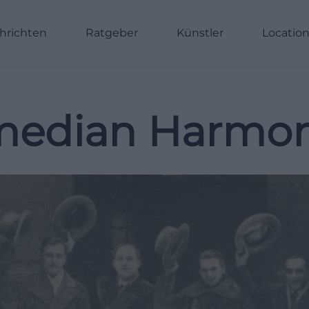
hrichten
Ratgeber
Künstler
Locatio
edian Harmon