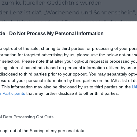
ie zum kulturellen Gedächtnis wurden
der Lenz ist da“, „Wochenend und Sonnenschein“, „
lmtitel. „Wochenend und Sonnenschein“, die deut
hen Hit einer Generation, die Eskapismus und Leb
de -
Do Not Process My Personal Information
mit Foxtrott-Energie, cleveren Doppelbödigkeiten 
to opt-out of the sale, sharing to third parties, or processing of your per
llack; spätere Editionen und Remasters halten d
formation for targeted advertising by us, please use the below opt-out s
schen adaptiertem Jazz, Operetten-Sehnsucht, F
r selection. Please note that after your opt-out request is processed y
eing interest-based ads based on personal information utilized by us or
der Zwischenkriegszeit.
disclosed to third parties prior to your opt-out. You may separately opt-
ten bis zur Kino-Renaissance
losure of your personal information by third parties on the IAB’s list of
. This information may also be disclosed by us to third parties on the
IA
t eng mit dem Film verbunden. Bereits frühe UFA
Participants
that may further disclose it to other third parties.
mmern wie „Das ist die Liebe der Matrosen“ verb
ian Harmonists“ (1997) für ein internationales Re
l Data Processing Opt Outs
hließt. Die filmische Aufarbeitung – ergänzt dur
verankert das Ensemble endgültig im Kanon deut
o opt-out of the Sharing of my personal data.