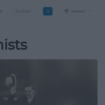
ns
Deutsch
Suchen
ists