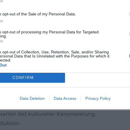
In
nd Exil
isten kippt die Situation. Drei Mitglieder – From
o opt-out of the Sale of my Personal Data.
5 trifft die Gruppe das Berufsverbot, das das Sexte
In
dian Harmonists)“, während die jüdischen Mitglie
to opt-out of processing my Personal Data for Targeted
ing.
paltet sich: Kontinuität im Markenzeichen-Sound, 
In
 Exilgruppe bis in die USA; doch die globale poli
o opt-out of Collection, Use, Retention, Sale, and/or Sharing
ersonal Data that Is Unrelated with the Purposes for which it
gswelle allmählich abebben.
lected.
Out
n: Das Nachleben einer Legende
onists zunächst in den Hintergrund, bis die fe
CONFIRM
te Wiederentdeckung auslöst. In den 1990ern folgt
e musikalische Virtuosität neu hörbar macht. Rei
Data Deletion
Data Access
Privacy Policy
in den Katalogen präsent bleiben. 1998 würdigt di
ikanter Akt kultureller Kanonisierung.
oduktion