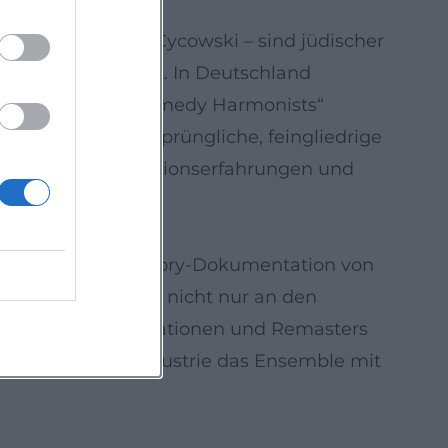
mermann, Collin, Cycowski – sind jüdischer
tt faktisch zerreißt. In Deutschland
der im Exil als „Comedy Harmonists“
aber ohne die ursprüngliche, feingliedrige
tische Lage, Emigrationserfahrungen und
insinnige Oral-History-Dokumentation von
 ein Kinofilm, der nicht nur an den
ssue-Serien, Kompilationen und Remasters
e deutsche Musikindustrie das Ensemble mit