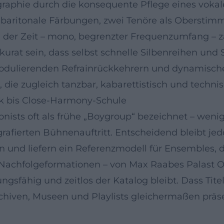
graphie durch die konsequente Pflege eines voka
, baritonale Färbungen, zwei Tenöre als Oberstim
der Zeit – mono, begrenzter Frequenzumfang – zä
urat sein, dass selbst schnelle Silbenreihen und 
dulierenden Refrainrückkehrern und dynamischen 
 die zugleich tanzbar, kabarettistisch und technis
rik bis Close-Harmony-Schule
sts oft als frühe „Boygroup“ bezeichnet – wenige
fierten Bühnenauftritt. Entscheidend bleibt jedoc
n und liefern ein Referenzmodell für Ensembles, d
 Nachfolgeformationen – von Max Raabes Palast O
ungsfähig und zeitlos der Katalog bleibt. Dass T
archiven, Museen und Playlists gleichermaßen präs