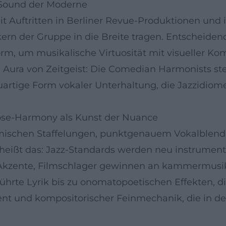
 Sound der Moderne
it Auftritten in Berliner Revue-Produktionen und
rn der Gruppe in die Breite tragen. Entscheidend
rm, um musikalische Virtuosität mit visueller Ko
 Aura von Zeitgeist: Die Comedian Harmonists ste
uartige Form vokaler Unterhaltung, die Jazzidiom
lose-Harmony als Kunst der Nuance
amischen Staffelungen, punktgenauem Vokalblend 
heißt das: Jazz-Standards werden neu instrumentier
ente, Filmschlager gewinnen an kammermusikali
eführte Lyrik bis zu onomatopoetischen Effekten,
nt und kompositorischer Feinmechanik, die in de