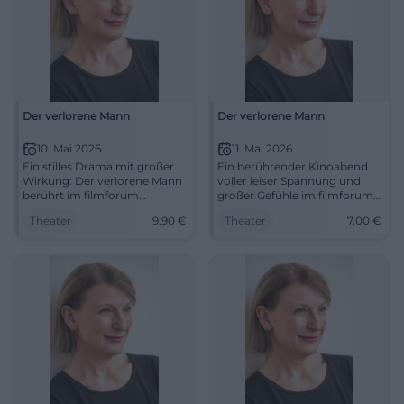
Der verlorene Mann
Der verlorene Mann
10. Mai 2026
11. Mai 2026
Ein stilles Drama mit großer
Ein berührender Kinoabend
Wirkung: Der verlorene Mann
voller leiser Spannung und
berührt im filmforum
großer Gefühle im filmforum
Duisburg mit Dagmar Manzel
Duisburg. Der verlorene Mann
Theater
9,90
€
Theater
7,00
€
und kluger Regie. 10.05.2026,
zeigt Liebe, Erinnerung und
15:15 Uhr, 9,90 €. #Duisburg
Würde. #Kino #Duisburg
#Kino