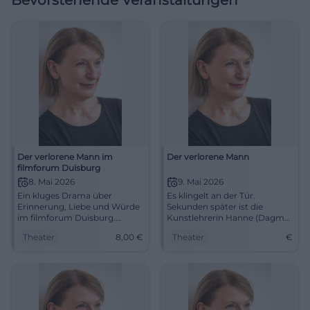
Bevorstehende Veranstaltungen
Der verlorene Mann im
Der verlorene Mann
filmforum Duisburg
8. Mai 2026
9. Mai 2026
Ein kluges Drama über
Es klingelt an der Tür.
Erinnerung, Liebe und Würde
Sekunden später ist die
im filmforum Duisburg.
Kunstlehrerin Hanne (Dagmar
Dagmar Manzel, Harald
Manzel) in einer
Theater
8,00
€
Theater
€
Krassnitzer und August Zirner
Dreiecksbeziehung.
berühren mit feiner Präsenz.
#Kultur