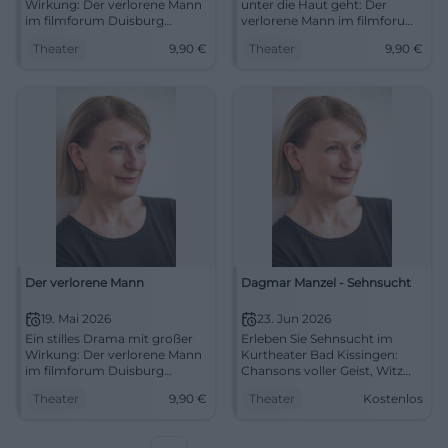
Wirkung: Der verlorene Mann
unter die Haut geht: Der
im filmforum Duisburg
verlorene Mann im filmforum
berührt mit starker
Duisburg erzählt von
Theater
9,90
€
Theater
9,90
€
Schauspielkunst und feiner
Erinnerung, Nähe und Würde.
Dramaturgie. 16.05.2026, 15:45
#Kino
Uhr, 9,90 €. Jetzt live erleben.
#Theater #Duisburg
Der verlorene Mann
Dagmar Manzel - Sehnsucht
19. Mai 2026
23. Jun 2026
Ein stilles Drama mit großer
Erleben Sie Sehnsucht im
Wirkung: Der verlorene Mann
Kurtheater Bad Kissingen:
im filmforum Duisburg
Chansons voller Geist, Witz
berührt mit Witz, Würde und
und Tiefe, getragen von
Theater
9,90
€
Theater
Kostenlos
starken Darstellern.
Dagmar Manzels
19.05.2026, 17:30 Uhr. #Kino
Bühnenpräsenz. 23.06.2026,
19:30 Uhr. Ein intensives