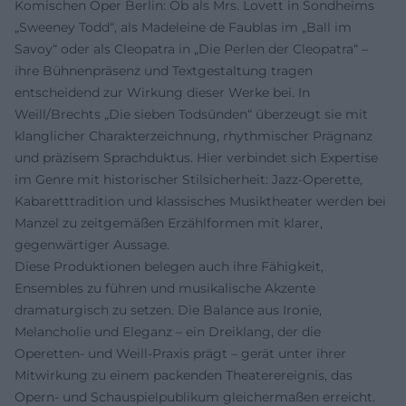
Komischen Oper Berlin: Ob als Mrs. Lovett in Sondheims
„Sweeney Todd“, als Madeleine de Faublas im „Ball im
Savoy“ oder als Cleopatra in „Die Perlen der Cleopatra“ –
ihre Bühnenpräsenz und Textgestaltung tragen
entscheidend zur Wirkung dieser Werke bei. In
Weill/Brechts „Die sieben Todsünden“ überzeugt sie mit
klanglicher Charakterzeichnung, rhythmischer Prägnanz
und präzisem Sprachduktus. Hier verbindet sich Expertise
im Genre mit historischer Stilsicherheit: Jazz-Operette,
Kabaretttradition und klassisches Musiktheater werden bei
Manzel zu zeitgemäßen Erzählformen mit klarer,
gegenwärtiger Aussage.
Diese Produktionen belegen auch ihre Fähigkeit,
Ensembles zu führen und musikalische Akzente
dramaturgisch zu setzen. Die Balance aus Ironie,
Melancholie und Eleganz – ein Dreiklang, der die
Operetten- und Weill-Praxis prägt – gerät unter ihrer
Mitwirkung zu einem packenden Theaterereignis, das
Opern- und Schauspielpublikum gleichermaßen erreicht.