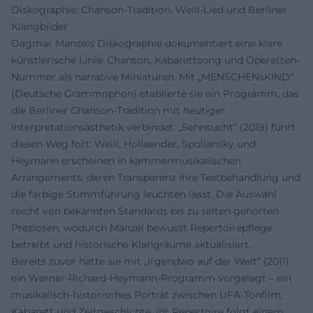
Diskographie: Chanson-Tradition, Weill-Lied und Berliner
Klangbilder
Dagmar Manzels Diskographie dokumentiert eine klare
künstlerische Linie: Chanson, Kabarettsong und Operetten-
Nummer als narrative Miniaturen. Mit „MENSCHENsKIND“
(Deutsche Grammophon) etablierte sie ein Programm, das
die Berliner Chanson-Tradition mit heutiger
Interpretationsästhetik verbindet. „Sehnsucht“ (2019) führt
diesen Weg fort: Weill, Hollaender, Spoliansky und
Heymann erscheinen in kammermusikalischen
Arrangements, deren Transparenz ihre Textbehandlung und
die farbige Stimmführung leuchten lässt. Die Auswahl
reicht von bekannten Standards bis zu selten gehörten
Preziosen, wodurch Manzel bewusst Repertoirepflege
betreibt und historische Klangräume aktualisiert.
Bereits zuvor hatte sie mit „Irgendwo auf der Welt“ (2011)
ein Werner-Richard-Heymann-Programm vorgelegt – ein
musikalisch-historisches Porträt zwischen UFA-Tonfilm,
Kabarett und Zeitgeschichte. Ihr Repertoire folgt einem