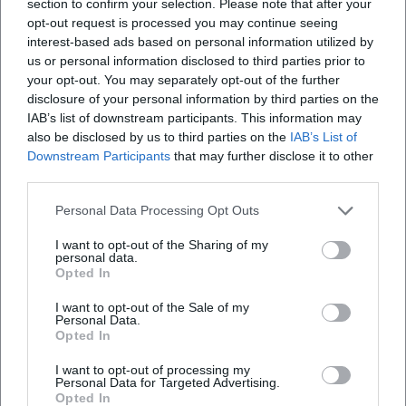
section to confirm your selection. Please note that after your
psychologische Feinabstimmung und Risikobereitschaft in
opt-out request is processed you may continue seeing
der Figurenentwicklung gelobt.
interest-based ads based on personal information utilized by
Besonders in der Schnittmenge aus Musiktheater und
us or personal information disclosed to third parties prior to
Sprechtheater hat Manzel Maßstäbe gesetzt: Sie zeigt, dass
your opt-out. You may separately opt-out of the further
disclosure of your personal information by third parties on the
Operette und Chanson – richtig verstanden – existentielle
IAB’s list of downstream participants. This information may
Themen verhandeln können. Diese Haltung prägt ihre
also be disclosed by us to third parties on the
IAB’s List of
Programmkonzeptionen und verleiht ihrer Diskographie
Downstream Participants
that may further disclose it to other
wie ihrer Bühnenarbeit nachhaltige Relevanz.
third parties.
Aktuelle Projekte 2024–2026: Regie-Debüt im Opernfach,
Repertoire-Rollen und Konzertprogramme
Personal Data Processing Opt Outs
In jüngerer Zeit hat Manzel ihre Expertise auch hinter die
I want to opt-out of the Sharing of my
Bühne verlagert: Mit einer Inszenierung von „Hänsel und
personal data.
Opted In
Gretel“ an der Komischen Oper Berlin präsentierte sie eine
bildstarke, publikumsnahe Lesart des Klassikers. Kritiken
I want to opt-out of the Sale of my
hoben die farbenreiche Ausgestaltung, klare
Personal Data.
Opted In
Figurenführung und musikalische Leichtigkeit hervor – ein
Regieansatz, der Oper für ein breites Publikum öffnet und
I want to opt-out of processing my
dennoch handwerkliche Strenge wahrt. Parallel bleibt sie
Personal Data for Targeted Advertising.
Opted In
als Interpretin in erfolgreichen Produktionen aktiv, etwa in