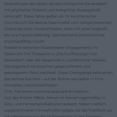
Dramaturgie des Spiels, die psychologische Genauigkeit
mit physischer Präsenz und klanglicher Aussagekraft
verknüpft. Diese Jahre gelten als ihr künstlerischer
Durchbruch: Sie bewies Spannweite vom zeitgenössischen
Drama bis zum Literaturtheater, stets mit jener Sogkraft,
die ihre Figuren lebendig, überraschend und emotional
anschlussfähig macht.
Parallel erweiterten Musiktheater-Engagements ihr
Spektrum. Die Titelpartie in „Die Großherzogin von
Gerolstein“ oder die Hauptrolle in „La Périchole“ zeigten,
wie organisch sie zwischen gesprochenem und
gesungenem Wort wechselt. Diese Grenzgänge befeuerten
die weitere Karriere – auf der Bühne wie später in Film,
Fernsehen und Konzerthallen.
Film, Fernsehen und eine populäre Ermittlerin
Seit den frühen 1980er-Jahren ist Manzel regelmäßig in
Kino- und Fernsehproduktionen präsent. Neben vielfach
ausgezeichneten Fernsehrollen prägte sie das Publikum als
Hauptkommissarin Paula Ringelhahn in den Franken-