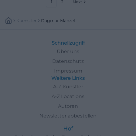
Bühnenerlebnis – jetzt Plätze
1
2
Next
sichern! #KissingerSommer
Kuenstler
Dagmar Manzel
Schnellzugriff
Über uns
Datenschutz
Impressum
Weitere Links
A-Z Künstler
A-Z Locations
Autoren
Newsletter abbestellen
Hof