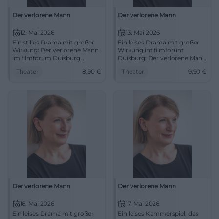
Der verlorene Mann
Der verlorene Mann
12. Mai 2026
13. Mai 2026
Ein stilles Drama mit großer
Ein leises Drama mit großer
Wirkung: Der verlorene Mann
Wirkung im filmforum
im filmforum Duisburg
Duisburg: Der verlorene Mann
berührt mit feiner Regie und
berührt mit starker Besetzung
Theater
8,90
€
Theater
9,90
€
starkem Ensemble.
und feiner Regie. 13.05.2026,
12.05.2026, 18:00 Uhr.
18:00 Uhr, 9,90 €.
#Duisburg
#Theaterabend #Duisburg
Der verlorene Mann
Der verlorene Mann
16. Mai 2026
17. Mai 2026
Ein leises Drama mit großer
Ein leises Kammerspiel, das