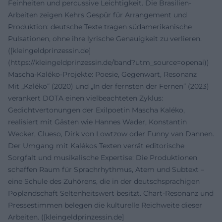
Feinheiten und percussive Leichtigkeit. Die Brasilien-
Arbeiten zeigen Kehrs Gespür für Arrangement und
Produktion: deutsche Texte tragen südamerikanische
Pulsationen, ohne ihre lyrische Genauigkeit zu verlieren.
([kleingeldprinzessin.de]
(https://kleingeldprinzessin.de/band?utm_source=openai))
Mascha-Kaléko-Projekte: Poesie, Gegenwart, Resonanz
Mit „Kaléko“ (2020) und „In der fernsten der Fernen“ (2023)
verankert DOTA einen vielbeachteten Zyklus:
Gedichtvertonungen der Exilpoetin Mascha Kaléko,
realisiert mit Gästen wie Hannes Wader, Konstantin
Wecker, Clueso, Dirk von Lowtzow oder Funny van Dannen.
Der Umgang mit Kalékos Texten verrät editorische
Sorgfalt und musikalische Expertise: Die Produktionen
schaffen Raum für Sprachrhythmus, Atem und Subtext –
eine Schule des Zuhörens, die in der deutschsprachigen
Poplandschaft Seltenheitswert besitzt. Chart-Resonanz und
Pressestimmen belegen die kulturelle Reichweite dieser
Arbeiten. ([kleingeldprinzessin.de]