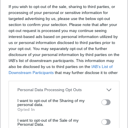
die Sprache zurückbinden; im Arrangement setzt die Band
If you wish to opt-out of the sale, sharing to third parties, or
auf organische Texturen – Gitarrenflächen,
processing of your personal or sensitive information for
Rhodes/Analogsynths, unaufdringliche Percussion,
targeted advertising by us, please use the below opt-out
punktuell Bläser oder Chor. Die Produktion bleibt
section to confirm your selection. Please note that after your
transparent: Stimmen im Vordergrund, detailreiche
opt-out request is processed you may continue seeing
Transienten im Drumset, Basslinien mit melodischer
interest-based ads based on personal information utilized by
us or personal information disclosed to third parties prior to
Funktion. Diese Ästhetik erklärt, warum selbst
your opt-out. You may separately opt-out of the further
introvertierte Songs live eine ungewöhnliche Strahlkraft
disclosure of your personal information by third parties on the
entwickeln. ([kleingeldprinzessin.de]
IAB’s list of downstream participants. This information may
(https://kleingeldprinzessin.de/band?utm_source=openai))
also be disclosed by us to third parties on the
IAB’s List of
Bühnenpräsenz und Live-Klang: Präzision trifft Spielfreude
Downstream Participants
that may further disclose it to other
Auf der Bühne zeigt sich das Ensemble als eingespielte
third parties.
Einheit mit dramaturgischem Gespür: Setlisten, die Atem
Personal Data Processing Opt Outs
holen lassen; dynamische Bögen, die im Crescendo nicht
auf Lautstärke, sondern auf Akzentuierung setzen. Das
I want to opt-out of the Sharing of my
2024 erschienene Livealbum mit dem Filmorchester
personal data.
Opted In
Babelsberg dokumentiert die Fähigkeit, orchestrale Farben
in die Band-DNA zu integrieren, ohne die intime Direktheit
I want to opt-out of the Sale of my
Personal Data.
zu verlieren – ein Beispiel für handwerkliche Expertise in