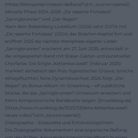
(https://kleingeldprinzessin.de/band?utm_source=openai))
Aktuelle Phase 2024–2026: „De repente Fortaleza“,
„Springbrunnen“ und „Der Regen“
Nach dem Babelsberg-Livealbum (2024) setzt DOTA mit
„De repente Fortaleza“ (2024) das Brasilien-Kapitel fort und
eröffnet 2025 die nächste Werkphase eigener Lieder:
„Springbrunnen“ erscheint am 27. Juni 2025, entwickelt in
der eingespielten Band mit Bläser-Gästen und punktueller
Chorfarbe. Die Single „Kettenkarussell“ (Februar 2025)
markiert ästhetisch den Puls: hypnotischer Groove, lyrische
Alltagsfluchten, feine Dynamikwechsel. 2026 folgt „Der
Regen“ als Bonus-Album im Streaming – elf zusätzliche
Stücke, die das „Springbrunnen“-Universum erweitern und
Kehrs kompositorische Bandbreite zeigen. ([musikblog.de]
(https://www.musikblog.de/2025/03/dota-kettenkarussell-
neues-video/?utm_source=openai))
Diskographie – Eckpunkte und Entwicklungslinien
Die Diskographie dokumentiert eine organische Reifung:
von den frühen „Kleingeldprinzessin“-Veröffentlichungen