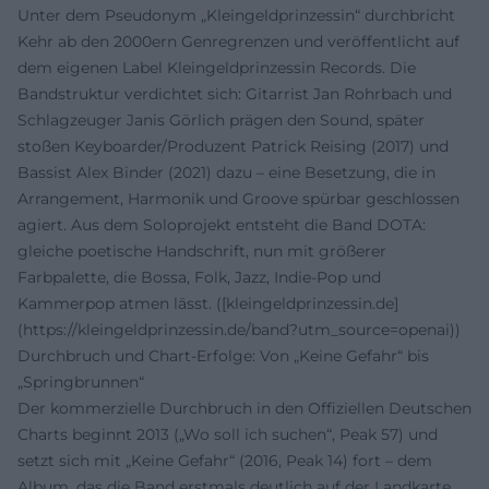
Unter dem Pseudonym „Kleingeldprinzessin“ durchbricht
Kehr ab den 2000ern Genregrenzen und veröffentlicht auf
dem eigenen Label Kleingeldprinzessin Records. Die
Bandstruktur verdichtet sich: Gitarrist Jan Rohrbach und
Schlagzeuger Janis Görlich prägen den Sound, später
stoßen Keyboarder/Produzent Patrick Reising (2017) und
Bassist Alex Binder (2021) dazu – eine Besetzung, die in
Arrangement, Harmonik und Groove spürbar geschlossen
agiert. Aus dem Soloprojekt entsteht die Band DOTA:
gleiche poetische Handschrift, nun mit größerer
Farbpalette, die Bossa, Folk, Jazz, Indie-Pop und
Kammerpop atmen lässt. ([kleingeldprinzessin.de]
(https://kleingeldprinzessin.de/band?utm_source=openai))
Durchbruch und Chart-Erfolge: Von „Keine Gefahr“ bis
„Springbrunnen“
Der kommerzielle Durchbruch in den Offiziellen Deutschen
Charts beginnt 2013 („Wo soll ich suchen“, Peak 57) und
setzt sich mit „Keine Gefahr“ (2016, Peak 14) fort – dem
Album, das die Band erstmals deutlich auf der Landkarte