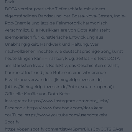
Fazit
DOTA vereint poetische Tiefenschärfe mit einem
eigenständigen Bandsound, der Bossa-Nova-Gesten, Indie-
Pop-Energie und jazzige Feinmotorik harmonisch
verschmilzt. Die Musikkarriere von Dota Kehr steht
exemplarisch für künstlerische Entwicklung aus
Unabhängigkeit, Handwerk und Haltung. Wer
nachvollziehen möchte, wie deutschsprachige Songkunst
heute klingen kann – nahbar, klug, zeitlos – erlebt DOTA
am stärksten live: als Kollektiv, das Geschichten erzählt,
Räume öffnet und jede Bühne in eine vibrierende
Erzählzone verwandelt. ([kleingeldprinzessin.de]
(https://kleingeldprinzessin.de/?utm_source=openai))
Offizielle Kanäle von Dota Kehr:
Instagram:
https://www.instagram.com/dota_kehr/
Facebook:
https://www.facebook.com/dota.kehr
YouTube:
https://www.youtube.com/user/dotakehr
Spotify:
https://open.spotify.com/artist/4r6pmr8iusCbyG0TSi6Aga