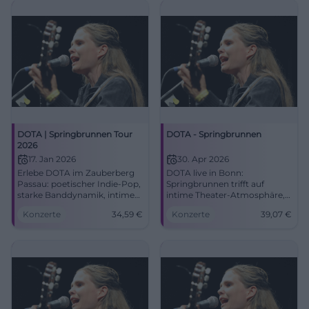
DOTA | Springbrunnen Tour
DOTA - Springbrunnen
2026
17. Jan 2026
30. Apr 2026
Erlebe DOTA im Zauberberg
DOTA live in Bonn:
Passau: poetischer Indie-Pop,
Springbrunnen trifft auf
starke Banddynamik, intime
intime Theater-Atmosphäre,
Club-Atmosphäre. 17.01.2026,
starke Texte und große
Konzerte
34,59
€
Konzerte
39,07
€
Einlass 19:00, Tickets ab 34,59
Bandmomente. 30.04.2026,
€. Sichere dir jetzt deinen
Tickets ab 28,99 Euro. #Bonn
Platz. #DOTA