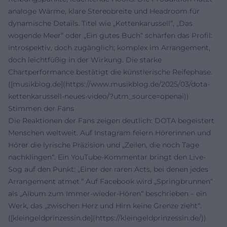
analoge Wärme, klare Stereobreite und Headroom für
dynamische Details. Titel wie „Kettenkarussell“, „Das
wogende Meer“ oder „Ein gutes Buch“ schärfen das Profil:
introspektiv, doch zugänglich; komplex im Arrangement,
doch leichtfüßig in der Wirkung. Die starke
Chartperformance bestätigt die künstlerische Reifephase.
([musikblog.de](https://www.musikblog.de/2025/03/dota-
kettenkarussell-neues-video/?utm_source=openai))
Stimmen der Fans
Die Reaktionen der Fans zeigen deutlich: DOTA begeistert
Menschen weltweit. Auf Instagram feiern Hörerinnen und
Hörer die lyrische Präzision und „Zeilen, die noch Tage
nachklingen“. Ein YouTube-Kommentar bringt den Live-
Sog auf den Punkt: „Einer der raren Acts, bei denen jedes
Arrangement atmet.“ Auf Facebook wird „Springbrunnen“
als „Album zum Immer-wieder-Hören“ beschrieben – ein
Werk, das „zwischen Herz und Hirn keine Grenze zieht“.
([kleingeldprinzessin.de](https://kleingeldprinzessin.de/))