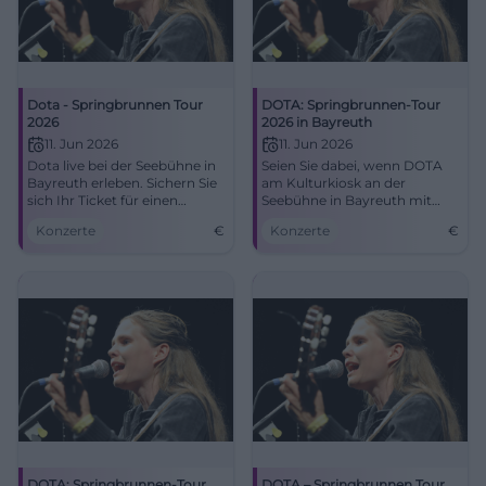
Dota - Springbrunnen Tour
DOTA: Springbrunnen-Tour
2026
2026 in Bayreuth
11. Jun 2026
11. Jun 2026
Dota live bei der Seebühne in
Seien Sie dabei, wenn DOTA
Bayreuth erleben. Sichern Sie
am Kulturkiosk an der
sich Ihr Ticket für einen
Seebühne in Bayreuth mit
unvergesslichen Abend.
eingängigem Deutschpop
Konzerte
€
Konzerte
€
und klugen Texten verzaubert.
DOTA: Springbrunnen-Tour
DOTA – Springbrunnen Tour