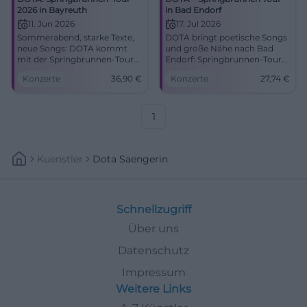
2026 in Bayreuth
in Bad Endorf
11. Jun 2026
17. Jul 2026
Sommerabend, starke Texte,
DOTA bringt poetische Songs
neue Songs: DOTA kommt
und große Nähe nach Bad
mit der Springbrunnen-Tour
Endorf: Springbrunnen-Tour
nach Bayreuth. Am 11.06.2026
im Glashaus der Gärtnerei
Konzerte
36,90
€
Konzerte
27,74
€
in der Wilhelminenaue.
Jolling, 17.07.2026, 27,74 €.
#LiveMusik
#LiveMusik #DOTA
1
Kuenstler
Dota Saengerin
Schnellzugriff
Über uns
Datenschutz
Impressum
Weitere Links