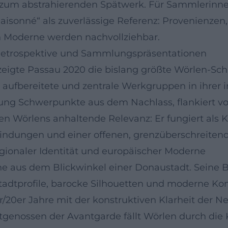
 zum abstrahierenden Spätwerk. Für Sammlerinnen
 Raisonné“ als zuverlässige Referenz: Provenienze
n Moderne werden nachvollziehbar.
: Retrospektive und Sammlungspräsentationen
igte Passau 2020 die bislang größte Wörlen‑Sc
 aufbereitete und zentrale Werkgruppen in ihrer 
lung Schwerpunkte aus dem Nachlass, flankiert v
gen Wörlens anhaltende Relevanz: Er fungiert als
bindungen und einer offenen, grenzüberschreiten
gionaler Identität und europäischer Moderne
e aus dem Blickwinkel einer Donaustadt. Seine B
e Stadtprofile, barocke Silhouetten und moderne K
r/20er Jahre mit der konstruktiven Klarheit der Ne
tgenossen der Avantgarde fällt Wörlen durch die 