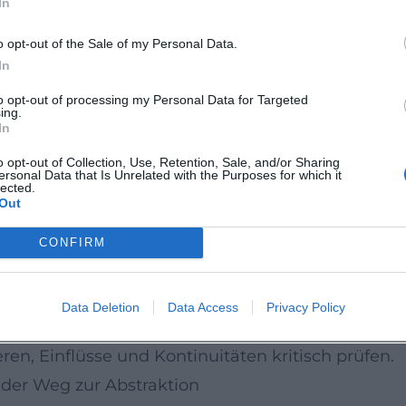
In
en Jahren trägt.
uppe der 6, Hagenbund, Donau‑Wald‑Gruppe
o opt-out of the Sale of my Personal Data.
der 6“ (1923/24), fand jedoch im Wiener Hagenbun
In
e er 1947 Mitbegründer der Donau‑Wald‑Gruppe 
to opt-out of processing my Personal Data for Targeted
ing.
rin pflegte und mit zahlreichen Ausstellungen die
In
Autorität im Ausstellungsbetrieb der Zeit: Er be
o opt-out of Collection, Use, Retention, Sale, and/or Sharing
ersonal Data that Is Unrelated with the Purposes for which it
ken, knüpfte Brücken nach Wien und in den bay
lected.
Out
ntwortung
bensweg gehört seine Nähe zum Nationalsozialis
CONFIRM
rungen. Nach 1945 folgte die Entnazifizierung. E
che Leistung zu negieren: Die ethische Reflexion d
Data Deletion
Data Access
Privacy Policy
ungen, unter denen Kunst entsteht. Für die heut
n, Einflüsse und Kontinuitäten kritisch prüfen.
der Weg zur Abstraktion