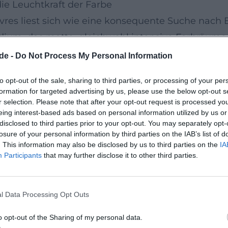
die Leuchtkraft der Farbe
res liest sich wie eine konsequente Suche nach 
ium, das matte, gleichwohl intensive Farbräume 
“ seiner Bilder begegnen sich klar gegliederte Vo
de -
Do Not Process My Personal Information
eine Graphik – Holzschnitt, Lithographie, Radierun
to opt-out of the sale, sharing to third parties, or processing of your per
chatten hörbar machen. Wörlens „Arrangement“ au
formation for targeted advertising by us, please use the below opt-out s
t eine bewusste, nahezu musikalische Formdiszi
r selection. Please note that after your opt-out request is processed y
eing interest-based ads based on personal information utilized by us or
disclosed to third parties prior to your opt-out. You may separately opt-
Klarheit nach der Ekstase
losure of your personal information by third parties on the IAB’s list of
. This information may also be disclosed by us to third parties on the
IA
 Wörlens Ausdruck in Richtung Neue Sachlichkeit
Participants
that may further disclose it to other third parties.
n eine kühle, transparente Konzentration. Die Kö
 Dabei verliert das Werk nie den inneren Takt der 
l Data Processing Opt Outs
e „Produktion“ aus kontrolliertem Pathos, Ruhe i
keit zum stilistischen Wechsel ohne Opportunism
o opt-out of the Sharing of my personal data.