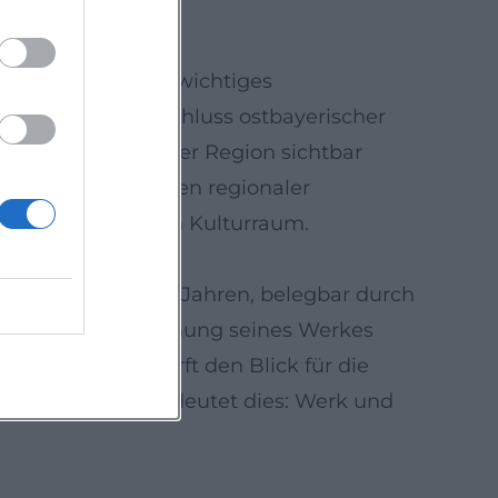
d (1927–1938) ein wichtiges
– ein Zusammenschluss ostbayerischer
 Gegenwartskunst der Region sichtbar
wegte sich zwischen regionaler
erisch‑böhmischen Kulturraum.
mus in den 1930er Jahren, belegbar durch
ine seriöse Einordnung seines Werkes
er Biografie schärft den Blick für die
ige Rezeption bedeutet dies: Werk und