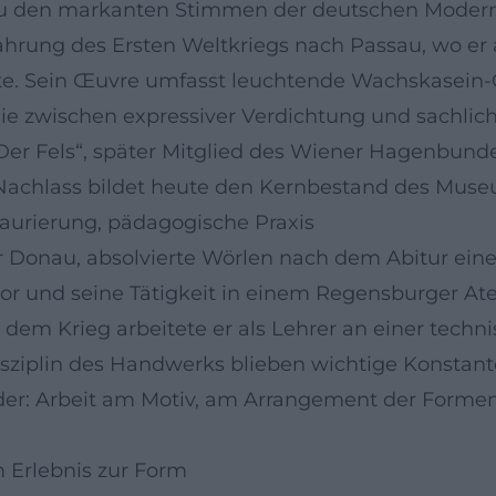
t zu den markanten Stimmen der deutschen Moder
ahrung des Ersten Weltkriegs nach Passau, wo er 
lte. Sein Œuvre umfasst leuchtende Wachskasein-
ie zwischen expressiver Verdichtung und sachlich
Der Fels“, später Mitglied des Wiener Hagenbun
Nachlass bildet heute den Kernbestand des Muse
aurierung, pädagogische Praxis
er Donau, absolvierte Wörlen nach dem Abitur ei
tor und seine Tätigkeit in einem Regensburger Atel
 dem Krieg arbeitete er als Lehrer an einer techn
sziplin des Handwerks blieben wichtige Konstant
er: Arbeit am Motiv, am Arrangement der Formen, 
 Erlebnis zur Form