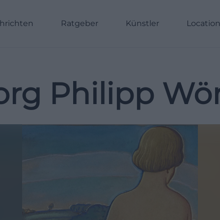
hrichten
Ratgeber
Künstler
Locatio
rg Philipp Wö