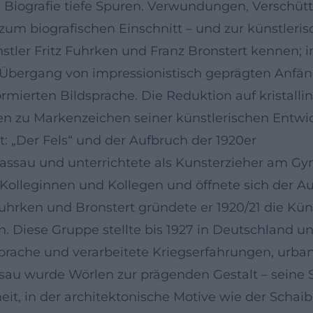
d Biografie tiefe Spuren. Verwundungen, Verschüt
um biografischen Einschnitt – und zur künstleri
ünstler Fritz Fuhrken und Franz Bronstert kennen;
n Übergang von impressionistisch geprägten Anfä
mierten Bildsprache. Die Reduktion auf kristalli
den zu Markenzeichen seiner künstlerischen Entwi
: „Der Fels“ und der Aufbruch der 1920er
Passau und unterrichtete als Kunsterzieher am G
 Kolleginnen und Kollegen und öffnete sich der A
rken und Bronstert gründete er 1920/21 die Küns
n. Diese Gruppe stellte bis 1927 in Deutschland u
rache und verarbeitete Kriegserfahrungen, urbane
sau wurde Wörlen zur prägenden Gestalt – seine 
it, in der architektonische Motive wie der Scha