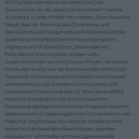
Auf YouTube liest man zu aktuellen Live‑Clips
Kommentare, die die „magische Atmosphäre“ und die
„Gänsehaut in jeder Phrase“ hervorheben. Diese Resonanz
belegt, dass die Mischung aus Choral‑Klang und
Pop‑Dramaturgie transgenerationale Wirkung entfaltet.
([seethislive.com](https://seethislive.com/gregorian-
singing-sound-of-silence/?utm_source=openai))
Fazit: Warum man Gregorian erleben sollte
Gregorian ist mehr als ein Crossover‑Projekt – es ist eine
Schule des Hörens. Wer die Band live erlebt, erfährt, wie
Vokalkunst, Dramaturgie und Produktion verschmelzen
und bekannte Songs in neuem Licht erscheinen. Die
künstlerische Entwicklung über 25 Jahre, die sorgfältig
kuratierte Diskographie und die kontinuierliche
Erneuerung des Repertoires machen Gregorian zu einem
Referenzpunkt im Spannungsfeld von Choraltradition und
Popkultur. Empfehlung: Die nächsten Konzerttermine
prüfen und die besondere Akustik dieses „lebenden
Klangraums“ unmittelbar erfahren. ([gregorian.de]