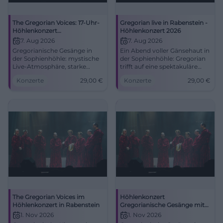
The Gregorian Voices: 17-Uhr-
Gregorian live in Rabenstein -
Höhlenkonzert
Höhlenkonzert 2026
Gregorianische Gesänge
7. Aug 2026
7. Aug 2026
Gregorianische Gesänge in
Ein Abend voller Gänsehaut in
der Sophienhöhle: mystische
der Sophienhöhle: Gregorian
Live-Atmosphäre, starke
trifft auf eine spektakuläre
Stimmen und Höhlenakustik
Höhlenkulisse. Am 7. August
Konzerte
29,00
€
Konzerte
29,00
€
am 07.08.2026. Jetzt
2026 um 20:00 Uhr, Tickets ab
entdecken! #Rabenstein
29 Euro. #LiveErlebnis
The Gregorian Voices im
Höhlenkonzert
Höhlenkonzert in Rabenstein
Gregorianische Gesänge mit
The Gregorian Voices in
1. Nov 2026
1. Nov 2026
Rabenstein