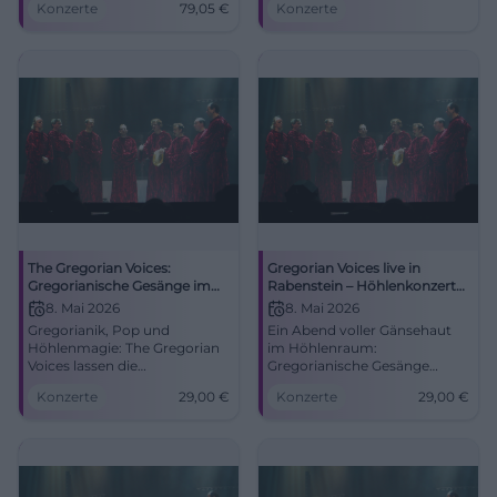
Konzerte
79,05
€
Konzerte
perfekte
einzigartigen Akustik der
Bühnenperformance.
Klosterkirche Traunstein.
Freiheitshalle, 21.11.2025 – ein
Barrierefrei, zentrumsnah,
Abend, der nachklingt.
pure Gänsehaut.
The Gregorian Voices:
Gregorian Voices live in
Gregorianische Gesänge im
Rabenstein – Höhlenkonzert
Höhlenkonzert
2026
8. Mai 2026
8. Mai 2026
Gregorianik, Pop und
Ein Abend voller Gänsehaut
Höhlenmagie: The Gregorian
im Höhlenraum:
Voices lassen die
Gregorianische Gesänge
Sophienhöhle in Rabenstein
treffen auf Pop und mystische
Konzerte
29,00
€
Konzerte
29,00
€
erzittern. Ein Abend voller
Akustik. 08.05.2026, 29 Euro.
Gänsehaut und Klangpoesie.
#LiveErlebnis
#LiveMusik