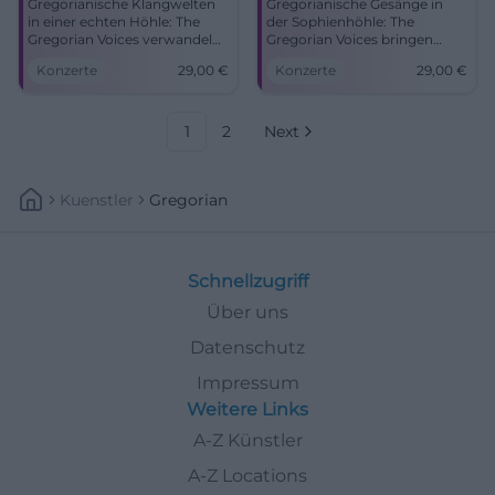
Gregorianische Klangwelten
Gregorianische Gesänge in
in einer echten Höhle: The
der Sophienhöhle: The
Gregorian Voices verwandeln
Gregorian Voices bringen
Rabenstein in einen Ort voller
Klang, Tiefe und Gänsehaut
Konzerte
29,00
€
Konzerte
29,00
€
Gänsehaut und Nachhall.
nach Rabenstein. 1.11.2026,
01.11.2026, 29 Euro.
15:30 Uhr, 29 Euro.
#LiveErlebnis
#LiveErlebnis #Gregorianik
1
2
Next
Kuenstler
Gregorian
Schnellzugriff
Über uns
Datenschutz
Impressum
Weitere Links
A-Z Künstler
A-Z Locations