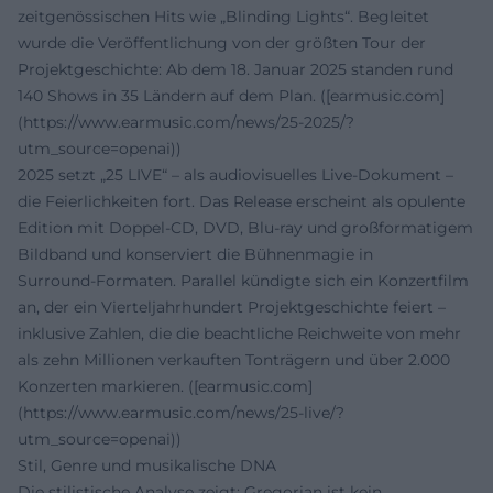
zeitgenössischen Hits wie „Blinding Lights“. Begleitet
wurde die Veröffentlichung von der größten Tour der
Projektgeschichte: Ab dem 18. Januar 2025 standen rund
140 Shows in 35 Ländern auf dem Plan. ([earmusic.com]
(https://www.earmusic.com/news/25-2025/?
utm_source=openai))
2025 setzt „25 LIVE“ – als audiovisuelles Live‑Dokument –
die Feierlichkeiten fort. Das Release erscheint als opulente
Edition mit Doppel‑CD, DVD, Blu‑ray und großformatigem
Bildband und konserviert die Bühnenmagie in
Surround‑Formaten. Parallel kündigte sich ein Konzertfilm
an, der ein Vierteljahrhundert Projektgeschichte feiert –
inklusive Zahlen, die die beachtliche Reichweite von mehr
als zehn Millionen verkauften Tonträgern und über 2.000
Konzerten markieren. ([earmusic.com]
(https://www.earmusic.com/news/25-live/?
utm_source=openai))
Stil, Genre und musikalische DNA
Die stilistische Analyse zeigt: Gregorian ist kein