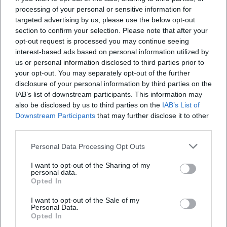
([gregorian.de](https://www.gregorian.de/?
processing of your personal or sensitive information for
utm_source=openai))
targeted advertising by us, please use the below opt-out
section to confirm your selection. Please note that after your
Kultureller Einfluss und Einordnung
opt-out request is processed you may continue seeing
Gregorian steht für eine populärkulturelle
interest-based ads based on personal information utilized by
Wiederentdeckung von Vokalmusik jenseits liturgischer
us or personal information disclosed to third parties prior to
Kontexte. Die Band verknüpft die Ästhetik mittelalterlicher
your opt-out. You may separately opt-out of the further
Choralmusik mit globalen Pop‑Narrativen und erschließt
disclosure of your personal information by third parties on the
damit ein Publikum, das traditionelle Choralformen selten
IAB’s list of downstream participants. This information may
organisch erreicht. In der Musikgeschichte markiert das
also be disclosed by us to third parties on the
IAB’s List of
Downstream Participants
that may further disclose it to other
Projekt einen Meilenstein des Klassik‑Pop‑Crossover – als
third parties.
Gegenmodell zum reinen Sampling‑Ansatz und als
Plädoyer für die Kraft menschlicher Stimmen in großen,
Personal Data Processing Opt Outs
melodiegetragenen Kompositionen. Diese
Schnittstellenarbeit prägt Playlisten, Konzertformate und
I want to opt-out of the Sharing of my
personal data.
mediale Rezeption seit über zwei Jahrzehnten.
Opted In
([en.wikipedia.org]
I want to opt-out of the Sale of my
(https://en.wikipedia.org/wiki/Gregorian_%28band%29?
Personal Data.
utm_source=openai))
Opted In
Jüngste Veröffentlichungen und Formate