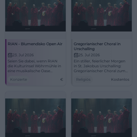
RIAN - Blumendisko Open Air
Gregorianischer Choral in
Urschalling
23. Jul 2026
25. Jul 2026
Seien Sie dabei, wenn RIAN
Ein stiller, feierlicher Morgen
die Kulturinsel Wöhrmühle in
in St. Jakobus Urschalling:
eine musikalische Oase
Gregorianischer Choral zum
verwandelt. Open Air am 23.
Jakobus-Patrozinum,
Konzerte
€
Religiös
Kostenlos
Juli 2026.
getragen von Liturgie und
Gemeinschaft. #Chiemgau