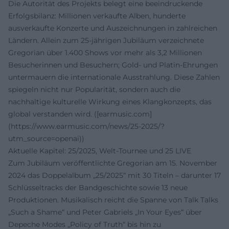
Die Autorität des Projekts belegt eine beeindruckende
Erfolgsbilanz: Millionen verkaufte Alben, hunderte
ausverkaufte Konzerte und Auszeichnungen in zahlreichen
Ländern. Allein zum 25‑jährigen Jubiläum verzeichnete
Gregorian über 1.400 Shows vor mehr als 3,2 Millionen
Besucherinnen und Besuchern; Gold‑ und Platin‑Ehrungen
untermauern die internationale Ausstrahlung. Diese Zahlen
spiegeln nicht nur Popularität, sondern auch die
nachhaltige kulturelle Wirkung eines Klangkonzepts, das
global verstanden wird. ([earmusic.com]
(https://www.earmusic.com/news/25-2025/?
utm_source=openai))
Aktuelle Kapitel: 25/2025, Welt‑Tournee und 25 LIVE
Zum Jubiläum veröffentlichte Gregorian am 15. November
2024 das Doppelalbum „25/2025“ mit 30 Titeln – darunter 17
Schlüsseltracks der Bandgeschichte sowie 13 neue
Produktionen. Musikalisch reicht die Spanne von Talk Talks
„Such a Shame“ und Peter Gabriels „In Your Eyes“ über
Depeche Modes „Policy of Truth“ bis hin zu