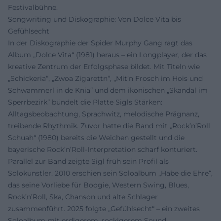
Festivalbühne.
Songwriting und Diskographie: Von Dolce Vita bis
Gefühlsecht
In der Diskographie der Spider Murphy Gang ragt das
Album „Dolce Vita“ (1981) heraus – ein Longplayer, der das
kreative Zentrum der Erfolgsphase bildet. Mit Titeln wie
„Schickeria“, „Zwoa Zigarettn“, „Mit’n Frosch im Hois und
Schwammerl in de Knia“ und dem ikonischen „Skandal im
Sperrbezirk“ bündelt die Platte Sigls Stärken:
Alltagsbeobachtung, Sprachwitz, melodische Prägnanz,
treibende Rhythmik. Zuvor hatte die Band mit „Rock’n’Roll
Schuah“ (1980) bereits die Weichen gestellt und die
bayerische Rock’n’Roll-Interpretation scharf konturiert.
Parallel zur Band zeigte Sigl früh sein Profil als
Solokünstler. 2010 erschien sein Soloalbum „Habe die Ehre“,
das seine Vorliebe für Boogie, Western Swing, Blues,
Rock’n’Roll, Ska, Chanson und alte Schlager
zusammenführt. 2025 folgte „Gefühlsecht“ – ein zweites
Soloalbum mit erdigerem, rockigerem Sound,