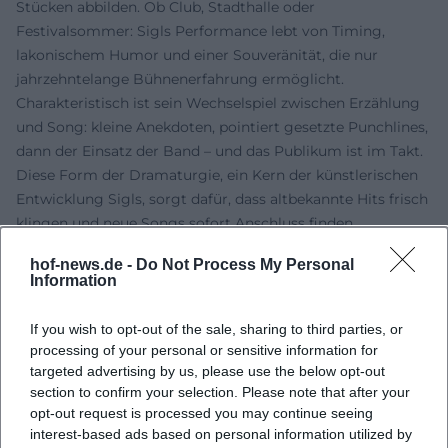
Stücken abbilden. Ob Club, Stadthalle oder
Festivalsommer: Sigls Performance lebt von Timing,
lakonischem Humor und einer Souveränität, die nur
jahrzehntelange Bühnenerfahrung ermöglicht.
Charakteristisch ist sein Wechselspiel zwischen Erzählung
und Song: kleine Anekdoten, pointiert gesetzte Punchlines,
dann der Einsatz der Band – und das Publikum ist im Takt.
Diese Form der Dramaturgie, ein Kern der künstlerischen
Entwicklung Sigls, sorgt dafür, dass altbekannte Hits frisch
klingen und neue Songs sofort Anschluss finden.
Stil und Einflüsse: Rock’n’Roll-Tradition, bayerischer Tonfall
hof-news.de -
Do Not Process My Personal
Musikalisch verwurzelt im klassischen Rock’n’Roll – mit
Information
Anklängen an Chuck Berry, Elvis Presley und den frühen
Rhythm’n’Blues – formt Sigl aus Gitarrenriffs, Boogie-
If you wish to opt-out of the sale, sharing to third parties, or
Piano-Figuren und straighten Backbeats eine moderne,
processing of your personal or sensitive information for
deutschsprachige Spielart. Die Kompositionen setzen auf
targeted advertising by us, please use the below opt-out
klare Formteile (Strophe, Pre-Chorus, Refrain), eingängige
section to confirm your selection. Please note that after your
opt-out request is processed you may continue seeing
Riffs und Hooklines; die Arrangements nutzen Call-and-
interest-based ads based on personal information utilized by
Response, Breaks und Drive-Übergänge. Textlich glänzt