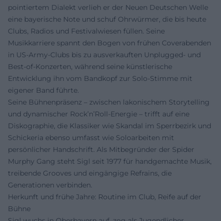
pointiertem Dialekt verlieh er der Neuen Deutschen Welle
eine bayerische Note und schuf Ohrwürmer, die bis heute
Clubs, Radios und Festivalwiesen füllen. Seine
Musikkarriere spannt den Bogen von frühen Coverabenden
in US-Army-Clubs bis zu ausverkauften Unplugged- und
Best-of-Konzerten, während seine künstlerische
Entwicklung ihn vom Bandkopf zur Solo-Stimme mit
eigener Band führte.
Seine Bühnenpräsenz – zwischen lakonischem Storytelling
und dynamischer Rock’n’Roll-Energie – trifft auf eine
Diskographie, die Klassiker wie Skandal im Sperrbezirk und
Schickeria ebenso umfasst wie Soloarbeiten mit
persönlicher Handschrift. Als Mitbegründer der Spider
Murphy Gang steht Sigl seit 1977 für handgemachte Musik,
treibende Grooves und eingängige Refrains, die
Generationen verbinden.
Herkunft und frühe Jahre: Routine im Club, Reife auf der
Bühne
Sigl wuchs in Oberbayern auf, zog als Jugendlicher