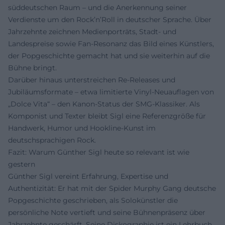
süddeutschen Raum – und die Anerkennung seiner
Verdienste um den Rock’n’Roll in deutscher Sprache. Über
Jahrzehnte zeichnen Medienporträts, Stadt- und
Landespreise sowie Fan-Resonanz das Bild eines Künstlers,
der Popgeschichte gemacht hat und sie weiterhin auf die
Bühne bringt.
Darüber hinaus unterstreichen Re-Releases und
Jubiläumsformate – etwa limitierte Vinyl-Neuauflagen von
„Dolce Vita“ – den Kanon-Status der SMG-Klassiker. Als
Komponist und Texter bleibt Sigl eine Referenzgröße für
Handwerk, Humor und Hookline-Kunst im
deutschsprachigen Rock.
Fazit: Warum Günther Sigl heute so relevant ist wie
gestern
Günther Sigl vereint Erfahrung, Expertise und
Authentizität: Er hat mit der Spider Murphy Gang deutsche
Popgeschichte geschrieben, als Solokünstler die
persönliche Note vertieft und seine Bühnenpräsenz über
Jahrzehnte geschärft. Seine Diskographie ist ein Lehrbuch