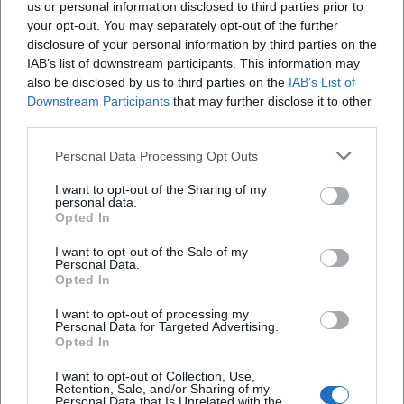
us or personal information disclosed to third parties prior to
Sigl mit Nähe zur Alltagssprache, Dialekt-Farben und
your opt-out. You may separately opt-out of the further
Situationskomik, die soziale Milieus liebevoll, aber scharf
disclosure of your personal information by third parties on the
konturiert – von der „Schickeria“ bis zum Großstadt-
IAB’s list of downstream participants. This information may
Sommer.
also be disclosed by us to third parties on the
IAB’s List of
Seine Stimme – leicht rau, präzise artikuliert und
Downstream Participants
that may further disclose it to other
third parties.
rhythmusbetont phrasiert – trägt die Erzählhaltung. Dass
Sigl neben Bass auch Gitarre und Ukulele spielt, bereichert
Personal Data Processing Opt Outs
die Klangpalette; Akustik-Momente wirken dadurch
persönlicher, ohne an Groove zu verlieren. Ergebnis ist ein
I want to opt-out of the Sharing of my
personal data.
eigener Signature-Sound zwischen Tradition und
Opted In
Gegenwart.
Kultureller Einfluss und Rezeption: NDW-Essenz mit
I want to opt-out of the Sale of my
Personal Data.
Langzeitwirkung
Opted In
Kaum ein Song der frühen 1980er verdichtet die Essenz der
I want to opt-out of processing my
deutschsprachigen Popkultur so sehr wie „Skandal im
Personal Data for Targeted Advertising.
Sperrbezirk“. Das Stück verbindet Tanzbarkeit,
Opted In
Stadtmythos und (sub)kulturelle Reibung – und markiert
I want to opt-out of Collection, Use,
einen Referenzpunkt, an dem sich bis heute Generationen
Retention, Sale, and/or Sharing of my
Personal Data that Is Unrelated with the
von Hörerinnen und Hörern orientieren. In Playlists und