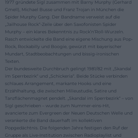
1977 gründete Sigl zusammen mit Barny Murphy (Gerhard
Gmell), Michael Busse und Franz Trojan in München die
Spider Murphy Gang. Der Bandname verweist auf die
„Jailhouse Rock“-Zeile über den Saxofonisten Spider
Murphy – ein klares Bekenntnis zu Rock’n’Roll-Wurzeln.
Rasch entwickelte die Band eine eigene Mischung aus Pop-
Rock, Rockabilly und Boogie, gewürzt mit bayerischer
Mundart, Stadtbeobachtungen und bissig-ironischen
Texten.
Der bundesweite Durchbruch gelingt 1981/82 mit „Skandal
im Sperrbezirk“ und „Schickeria“. Beide Stücke verbinden
schlaues Arrangement, markante Hooks und eine
Erzählhaltung, die zwischen Milieustudie, Satire und
Tanzflächenmagnet pendelt. „Skandal im Sperrbezirk“ – von
Sigl geschrieben – wurde zum Nummer-eins-Hit,
avancierte zum Evergreen der Neuen Deutschen Welle und
verankerte die Band dauerhaft im kollektiven
Popgedächtnis. Die folgenden Jahre festigen den Ruf der
Gruppe als Live-Institution zwischen Radioplaylist und