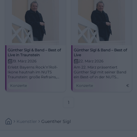
Günther Sigl & Band – Best of
Günther Sigl & Band – Best of
Live in Traunstein
Live
19. März 2026
22. März 2026
Erlebt Bayerns Rock’n’Roll-
Am 22. März präsentiert
Ikone hautnah im NUTS
Günther Sigl mit seiner Band
Traunstein: große Refrains,
ein Best-of in der NUTS
intime Akustik, pure Live-
Kulturfabrik. Ein Abend mit
Konzerte
Konzerte
€
Energie. Ein Abend voller
Rock’n’Roll, Swing und
Klassiker und neuer Songs –
München-Klassikern.
mit Band und Charme.
1
Kuenstler
Guenther Sigl