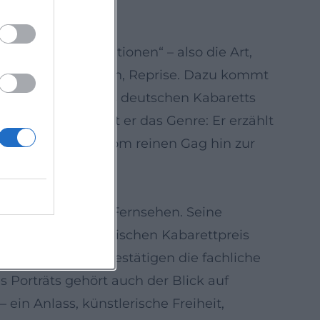
g. Seine „Kompositionen“ – also die Art,
position, Variation, Reprise. Dazu kommt
n die Tradition des deutschen Kabaretts
hzeitig modernisiert er das Genre: Er erzählt
 Entwicklung, die vom reinen Gag hin zur
senz in Radio und Fernsehen. Seine
preis, dem Bayerischen Kabarettpreis
Diese Ehrungen bestätigen die fachliche
 Porträts gehört auch der Blick auf
 ein Anlass, künstlerische Freiheit,