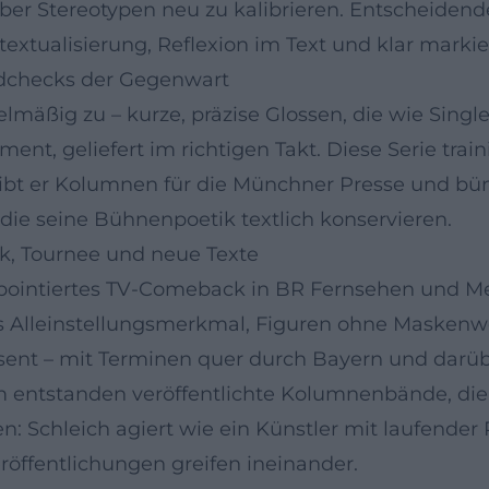
er Stereotypen neu zu kalibrieren. Entscheidender
extualisierung, Reflexion im Text und klar markier
dchecks der Gegenwart
elmäßig zu – kurze, präzise Glossen, die wie Sing
t, geliefert im richtigen Takt. Diese Serie traini
hreibt er Kolumnen für die Münchner Presse und b
ie seine Bühnenpoetik textlich konservieren.
k, Tournee und neue Texte
in pointiertes TV-Comeback in BR Fernsehen und M
 Alleinstellungsmerkmal, Figuren ohne Maskenwech
sent – mit Terminen quer durch Bayern und darüb
entstanden veröffentlichte Kolumnenbände, die 
: Schleich agiert wie ein Künstler mit laufender R
röffentlichungen greifen ineinander.