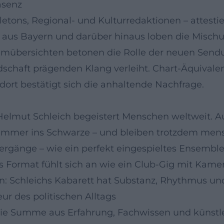
äsenz
etons, Regional- und Kulturredaktionen – attestier
 aus Bayern und darüber hinaus loben die Mischu
mübersichten betonen die Rolle der neuen Sendu
ndschaft prägenden Klang verleiht. Chart‑Äquival
ort bestätigt sich die anhaltende Nachfrage.
 Helmut Schleich begeistert Menschen weltweit. 
 immer ins Schwarze – und bleiben trotzdem men
bergänge – wie ein perfekt eingespieltes Ensembl
s Format fühlt sich an wie ein Club‑Gig mit Kame
en: Schleichs Kabarett hat Substanz, Rhythmus un
ur des politischen Alltags
e Summe aus Erfahrung, Fachwissen und künstle