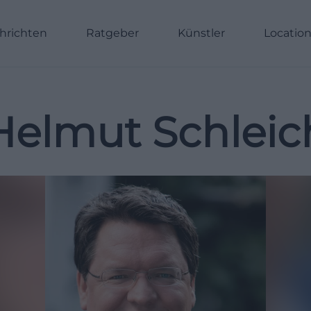
hrichten
Ratgeber
Künstler
Locatio
Helmut Schleic