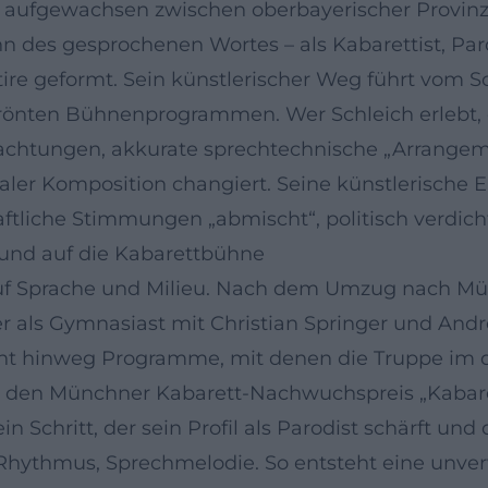
d aufgewachsen zwischen oberbayerischer Provin
nn des gesprochenen Wortes – als Kabarettist, Par
re geformt. Sein künstlerischer Weg führt vom 
rönten Bühnenprogrammen. Wer Schleich erlebt, e
htungen, akkurate sprechtechnische „Arrangemen
ler Komposition changiert. Seine künstlerische E
haftliche Stimmungen „abmischt“, politisch verdic
und auf die Kabarettbühne
 auf Sprache und Milieu. Nach dem Umzug nach Mü
r als Gymnasiast mit Christian Springer und Andr
hnt hinweg Programme, mit denen die Truppe im
en Münchner Kabarett-Nachwuchspreis „Kabarett K
n Schritt, der sein Profil als Parodist schärft un
 Rhythmus, Sprechmelodie. So entsteht eine unve