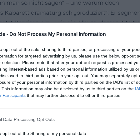
n man so nicht sagen“ – und warum doch
es Kabarett dramaturgisch „produziert“: Er segmen
zt Reprisen ein – wie ein Album, dessen Titeltr
 bündelt seine Stärken: präzise Beobachtung, e
de -
Do Not Process My Personal Information
 liegt sein Markenzeichen – ein „Mix“ aus szenis
to opt-out of the sale, sharing to third parties, or processing of your per
variiert, der Spannungsbogen bleibt konstant ho
formation for targeted advertising by us, please use the below opt-out s
cht zum Zweck wird.
r selection. Please note that after your opt-out request is processed y
eing interest-based ads based on personal information utilized by us or
Tonspur der Satire
disclosed to third parties prior to your opt-out. You may separately opt-
st, dokumentieren Tonträger und Streaming-Veröf
losure of your personal information by third parties on the IAB’s list of
. This information may also be disclosed by us to third parties on the
IA
d „Mutanfall“ (2005) setzen die akustische Signat
Participants
that may further disclose it to other third parties.
er allerletzte Held“ (2008) schärft er Erzählböge
hmen – etwa „Nicht mit mir“ oder „Das Auge isst
l Data Processing Opt Outs
se mit einem „Arrangement“ aus Sarkasmus, Melanc
e Alben wie Live‑Compilations: Das Lachen des Saal
o opt-out of the Sharing of my personal data.