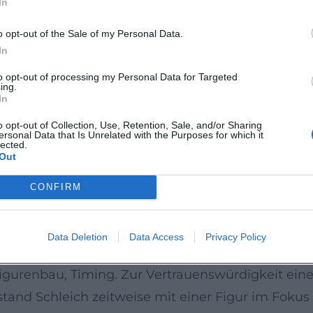
In
en wirken wie Soli über einem Grundgroove.
, Sprache als Partitur
o opt-out of the Sale of my Personal Data.
politischem Kabarett, Parodie und szenischer Lesun
In
gen – erinnern an musikalische Formen: Themenex
to opt-out of processing my Personal Data for Targeted
ing.
en setzt er wie Synkopen, Pausen wie Fermaten. I
In
ie von pointierter Gesellschaftsanalyse lebt. Gleic
o opt-out of Collection, Use, Retention, Sale, and/or Sharing
ersonal Data that Is Unrelated with the Purposes for which it
ende „Klangbilder“. Das ergibt eine künstlerische
lected.
Out
rt.
CONFIRM
nuierlicher Bühnenarbeit und wiederkehrender Prä
 – unter anderem mit dem Deutschen Kleinkunst
Data Deletion
Data Access
Privacy Policy
em Kabarettpreis der Landeshauptstadt München. 
igurenbau, Timing. Zur Vertrauenswürdigkeit eines
tand Schleich zeitweise mit einer Figur im Fokus –