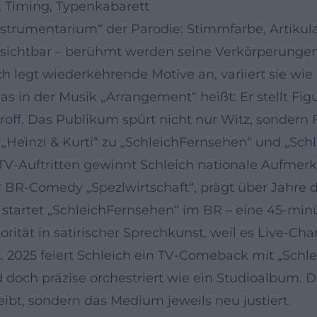
, Timing, Typenkabarett
Instrumentarium“ der Parodie: Stimmfarbe, Artikula
tik sichtbar – berühmt werden seine Verkörperung
h legt wiederkehrende Motive an, variiert sie wie
s in der Musik „Arrangement“ heißt: Er stellt Figu
roff. Das Publikum spürt nicht nur Witz, sondern 
Heinzi & Kurti“ zu „SchleichFernsehen“ und „Schl
V-Auftritten gewinnt Schleich nationale Aufmerksa
 BR-Comedy „Spezlwirtschaft“, prägt über Jahre di
 startet „SchleichFernsehen“ im BR – eine 45‑minü
torität in satirischer Sprechkunst, weil es Live-Cha
 2025 feiert Schleich ein TV-Comeback mit „Schlei
d doch präzise orchestriert wie ein Studioalbum. 
ibt, sondern das Medium jeweils neu justiert.