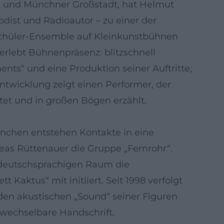
z und Münchner Großstadt, hat Helmut
odist und Radioautor – zu einer der
Schüler-Ensemble auf Kleinkunstbühnen
rlebt Bühnenpräsenz: blitzschnell
ts“ und eine Produktion seiner Auftritte,
ntwicklung zeigt einen Performer, der
htet und in großen Bögen erzählt.
nchen entstehen Kontakte in eine
eas Rüttenauer die Gruppe „Fernrohr“.
 deutschsprachigen Raum die
aktus“ mit initiiert. Seit 1998 verfolgt
d den akustischen „Sound“ seiner Figuren
rwechselbare Handschrift.