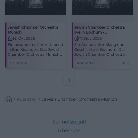
Jewish Chamber Orchestra
Jewish Chamber Orchestra
Munich
live in Bochum -
Kammerspiele Konzert 2026
14. Okt 2026
17. Nov 2026
Ein besonderer Konzertabend
Ein Abend voller Klang und
in Bad Kissingen: Das Jewish
Geschichte in Bochum: Das
Chamber Orchestra Munich
Jewish Chamber Orchestra
spielt in der Erlöserkirche.
gastiert in den
Konzerte
Konzerte
21,00
€
Fein, intensiv und bewegend.
Kammerspielen. 17.11.2026,
#Konzert
19:30 Uhr, Tickets ab 21 Euro.
#Bochum #Konzert
1
Kuenstler
Jewish Chamber Orchestra Munich
Schnellzugriff
Über uns