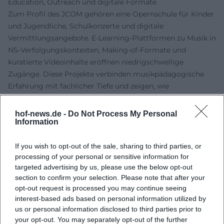
Education, Outreach und digitale Formate
Zum Profil des JCOM gehören eine Opernschule für Kinder
und Jugendliche, Schulkonzerte und digitale
Vermittlungsangebote. E-Learning-Plattformen zu Musik in
NS-Verfolgungskontexten, Making-of-Formate und
kuratierte Videoinhalte eröffnen niedrigschwellige
Zugänge. Diese Projekte verbinden musikpädagogische
Erfahrung mit fachlicher Tiefe und zeigen, wie
Vertrauenswürdigkeit und Verantwortung zur DNA eines
zeitgenössischen Kulturakteurs gehören. Das Orchester
hof-news.de -
Do Not Process My Personal
Information
stellt damit sicher, dass das Konzert nicht nur im
Augenblick wirkt, sondern nachhaltig in Bildung,
Erinnerungskultur und die Erweiterung des Repertoires
If you wish to opt-out of the sale, sharing to third parties, or
processing of your personal or sensitive information for
hinein.
targeted advertising by us, please use the below opt-out
Kultureller Einfluss und gesellschaftliche Relevanz
section to confirm your selection. Please note that after your
JCOM versteht seine künstlerische Arbeit als Beitrag zu
opt-out request is processed you may continue seeing
einer pluralen Erinnerungskultur. Die Wiederentdeckung
interest-based ads based on personal information utilized by
vergessener Stimmen und die Kontextualisierung
us or personal information disclosed to third parties prior to
bekannter Werke erzeugen neue Hörpositionen – jenseits
your opt-out. You may separately opt-out of the further