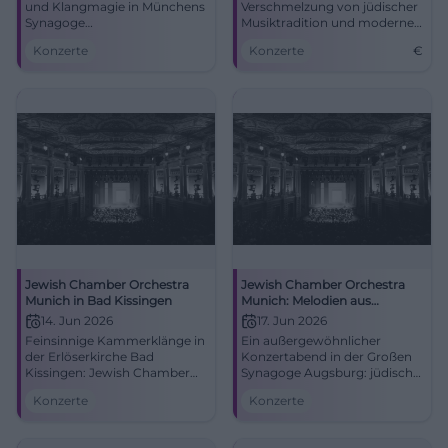
und Klangmagie in Münchens
Verschmelzung von jüdischer
Synagoge
Musiktradition und moderner
Reichenbachstraße: Das
Ausdrucksweise am 14. Juni
Konzerte
Konzerte
€
jüdische Italien, live mit dem
2026 in Bad Kissingen.
Jewish Chamber Orchestra
Munich. 20.05.2026, 20 Uhr.
#München #Konzert
Jewish Chamber Orchestra
Jewish Chamber Orchestra
Munich in Bad Kissingen
Munich: Melodien aus
Osteuropa in Augsburg
14. Jun 2026
17. Jun 2026
Feinsinnige Kammerklänge in
Ein außergewöhnlicher
der Erlöserkirche Bad
Konzertabend in der Großen
Kissingen: Jewish Chamber
Synagoge Augsburg: jüdische
Orchestra Munich verbindet
Klangtradition, große
Konzerte
Konzerte
Tradition und Jetztzeit.
Emotionen und feine
14.06.2026, intime Akustik,
Kammerorchesterfarben.
starke Emotionen. Live
17.06.2026, 19:00 Uhr.