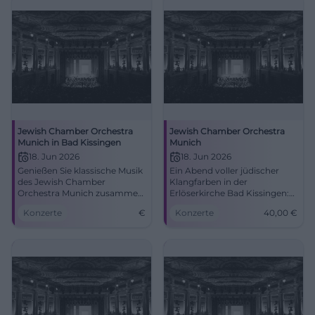
erleben, jetzt Tickets sichern.
#Augsburg
#BadKissingenLive
Jewish Chamber Orchestra
Jewish Chamber Orchestra
Munich in Bad Kissingen
Munich
18. Jun 2026
18. Jun 2026
Genießen Sie klassische Musik
Ein Abend voller jüdischer
des Jewish Chamber
Klangfarben in der
Orchestra Munich zusammen
Erlöserkirche Bad Kissingen:
mit Grossmann und Lavi in
Das Jewish Chamber
Konzerte
€
Konzerte
40,00
€
der Erlöserkirche.
Orchestra Munich verbindet
Tradition, Präzision und
Emotion. 18.06.2026, Tickets
ab 40 Euro.
#KissingerSommer #Konzert