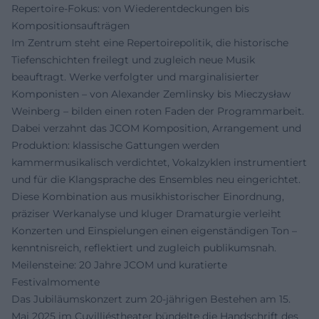
Repertoire-Fokus: von Wiederentdeckungen bis
Kompositionsaufträgen
Im Zentrum steht eine Repertoirepolitik, die historische
Tiefenschichten freilegt und zugleich neue Musik
beauftragt. Werke verfolgter und marginalisierter
Komponisten – von Alexander Zemlinsky bis Mieczysław
Weinberg – bilden einen roten Faden der Programmarbeit.
Dabei verzahnt das JCOM Komposition, Arrangement und
Produktion: klassische Gattungen werden
kammermusikalisch verdichtet, Vokalzyklen instrumentiert
und für die Klangsprache des Ensembles neu eingerichtet.
Diese Kombination aus musikhistorischer Einordnung,
präziser Werkanalyse und kluger Dramaturgie verleiht
Konzerten und Einspielungen einen eigenständigen Ton –
kenntnisreich, reflektiert und zugleich publikumsnah.
Meilensteine: 20 Jahre JCOM und kuratierte
Festivalmomente
Das Jubiläumskonzert zum 20-jährigen Bestehen am 15.
Mai 2025 im Cuvilliéstheater bündelte die Handschrift des