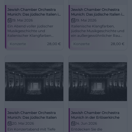
Jewish Chamber Orchestra
Jewish Chamber Orchestra
Munich: Das jüdische Italien in
Munich: Das jüdische Italien in
Sulzbach-Rosenberg
Sulzbach-Rosenberg
19. Mai 2026
19. Mai 2026
Ein Abend voller jüdischer
Italienische Klangfarben,
Musikgeschichte und
jüdische Musikgeschichte und
italienischer Klangfarben
ein außergewöhnlicher Raum:
erwartet Sulzbach-
Das JCOM spielt in Sulzbach-
Konzerte
28,00
€
Konzerte
28,00
€
Rosenberg. Das Jewish
Rosenberg. #Konzert #Musik
Chamber Orchestra Munich
spielt am 19.05.2026 in
besonderer Atmosphäre.
#Konzert #Amberg
Jewish Chamber Orchestra
Jewish Chamber Orchestra
Munich: Das jüdische Italien
Munich in der Erlöserkirche
20. Mai 2026
14. Jun 2026
Ein Konzertabend mit Tiefe
Entdecken Sie die