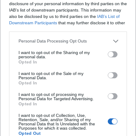
musealer Nostalgie. Damit prägt das Orchester den
disclosure of your personal information by third parties on the
IAB’s list of downstream participants. This information may
Diskurs über jüdische Musik im 21. Jahrhundert: Es zeigt,
also be disclosed by us to third parties on the
IAB’s List of
wie vielgestaltig jüdische Identität in Klang übergeht, wie
Downstream Participants
that may further disclose it to other
Komposition und Produktion auf historische Traumata
third parties.
reagieren und wie künstlerische Entwicklung im Hier und
Jetzt Selbstverständnis stiftet. In der Summe entsteht ein
Personal Data Processing Opt Outs
Klangarchiv der Gegenwart, das das Konzert als lebendigen
I want to opt-out of the Sharing of my
Ort von Geschichte, Ästhetik und Dialog begreift.
personal data.
Aktuelle Projekte und Spielzeit-Schwerpunkte
Opted In
Die jüngsten Spielzeiten bündeln die Handschrift des
I want to opt-out of the Sale of my
Hauses in thematischen Zyklen und Musiktheaterprojekten.
Personal Data.
Opted In
In szenischen und semi-szenischen Umsetzungen bringt
das Orchester Musiktheater von Bartók bis zu Klezmer-
I want to opt-out of processing my
inspirierten Singspielen auf die Bühne und knüpft damit an
Personal Data for Targeted Advertising.
Opted In
die Tradition programmatisch erzählender Konzertabende
an. Tourneen und Gastspiele erweitern den Diskursraum:
I want to opt-out of Collection, Use,
Retention, Sale, and/or Sharing of my
Die Programme werden in unterschiedlichen Städten,
Personal Data that Is Unrelated with the
Konzerthäusern und Kontexten erlebt und diskutiert.
Purposes for which it was collected.
Opted Out
Gerade diese räumliche und institutionelle Mobilität trägt