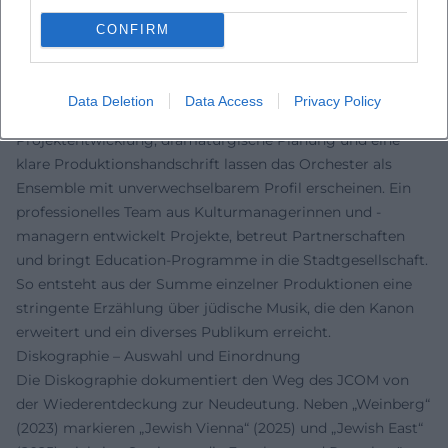
zur Autorität des Ensembles im internationalen
CONFIRM
Konzertbetrieb bei.
Leitung und Team
Die künstlerische Leitung durch Daniel Grossmann sorgt
Data Deletion
Data Access
Privacy Policy
für Kontinuität und Innovationsdruck zugleich. Kuratierte
Projektentwicklung, dramaturgische Planung und eine
klare Produktionshandschrift lassen das Orchester als
Ensemble mit unverwechselbarem Profil erscheinen. Ein
professionelles Team aus Kulturmanagerinnen und -
managern entwickelt Projekte, betreut Partnerschaften
und bringt Education-Programme in die Stadtgesellschaft.
So entsteht aus der Summe einzelner Produktionen eine
stringente Erzählung über jüdische Musik, die den Kanon
erweitert und ein diverses Publikum erreicht.
Diskographie – Auswahl und Einordnung
Die Diskographie dokumentiert den Weg des JCOM von
der Wiederentdeckung zur Neudeutung. Neben „Weinberg“
(2023) markieren „Jewish Vienna“ (2025) und „Jewish East“