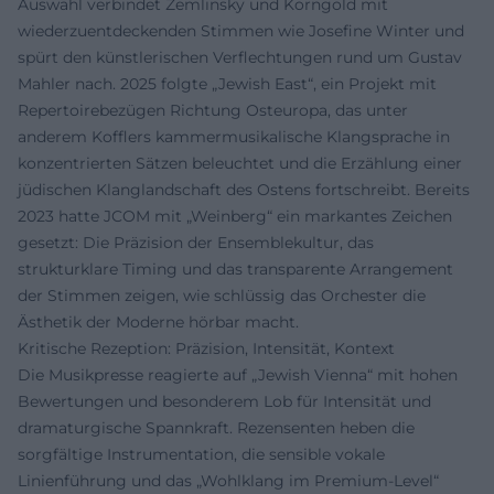
Auswahl verbindet Zemlinsky und Korngold mit
wiederzuentdeckenden Stimmen wie Josefine Winter und
spürt den künstlerischen Verflechtungen rund um Gustav
Mahler nach. 2025 folgte „Jewish East“, ein Projekt mit
Repertoirebezügen Richtung Osteuropa, das unter
anderem Kofflers kammermusikalische Klangsprache in
konzentrierten Sätzen beleuchtet und die Erzählung einer
jüdischen Klanglandschaft des Ostens fortschreibt. Bereits
2023 hatte JCOM mit „Weinberg“ ein markantes Zeichen
gesetzt: Die Präzision der Ensemblekultur, das
strukturklare Timing und das transparente Arrangement
der Stimmen zeigen, wie schlüssig das Orchester die
Ästhetik der Moderne hörbar macht.
Kritische Rezeption: Präzision, Intensität, Kontext
Die Musikpresse reagierte auf „Jewish Vienna“ mit hohen
Bewertungen und besonderem Lob für Intensität und
dramaturgische Spannkraft. Rezensenten heben die
sorgfältige Instrumentation, die sensible vokale
Linienführung und das „Wohlklang im Premium-Level“