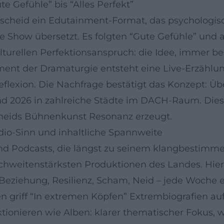
e Gefühle” bis “Alles Perfekt”
indscheid ein Edutainment-Format, das psychologi
e Show übersetzt. Es folgten “Gute Gefühle” un
ulturellen Perfektionsanspruch: die Idee, immer bes
nt der Dramaturgie entsteht eine Live-Erzählu
lexion. Die Nachfrage bestätigt das Konzept: Ü
und 2026 in zahlreiche Städte im DACH-Raum. Dies
cheids Bühnenkunst Resonanz erzeugt.
dio-Sinn und inhaltliche Spannweite
sind Podcasts, die längst zu seinem klangbesti
chweitenstärksten Produktionen des Landes. Hier t
 Beziehung, Resilienz, Scham, Neid – jede Woche 
n griff “In extremen Köpfen” Extrembiografien au
tionieren wie Alben: klarer thematischer Fokus, w