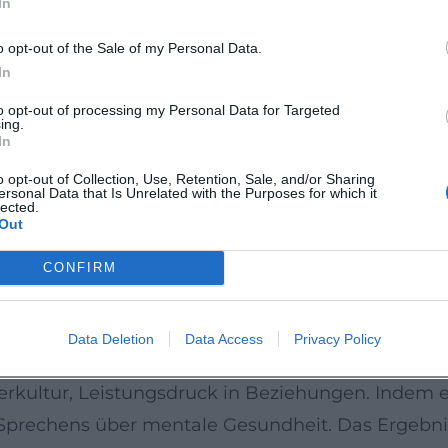
In
lse.
o opt-out of the Sale of my Personal Data.
zend, humorvoll, präzise. Er arbeitet mit klassisc
In
Evidenz, Fallbeispiel – und verwebt sie mit El
to opt-out of processing my Personal Data for Targeted
ing.
tion seiner Shows schafft er Leitmotive (z. B. Perf
In
e in alltagspraktischen Erkenntnissen auf. Diese 
o opt-out of Collection, Use, Retention, Sale, and/or Sharing
ersonal Data that Is Unrelated with the Purposes for which it
künstlerische Entwicklung lässt sich als Professi
lected.
Out
ühne, Podcast, TV – jedes Medium erhält eine For
ftliche Relevanz
CONFIRM
 Er erreicht Menschen, die Orientierung in Allt
 Medienresonanz und ausverkaufte Hallen belegen 
Data Deletion
Data Access
Privacy Policy
 ist seine Arbeit dort, wo Psychologie gesellscha
rkultur, Leistungsdruck in Beziehungen. Indem er
 Sprechens über mentale Gesundheit. Das Ergebnis