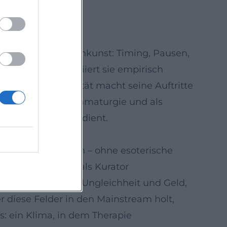
hen Mitteln der
ementen der Bühnenkunst: Timing, Pausen,
ektionismus), variiert sie empirisch
Arrangement-Qualität macht seine Auftritte
onalisierung der Dramaturgie und als
m, die dem Inhalt dient.
agsfragen wünschen – ohne esoterische
seine Autorität als Kurator
ftspolitisch wird: Ungleichheit und Geld,
 diese Felder in den Mainstream holt,
: ein Klima, in dem Therapie