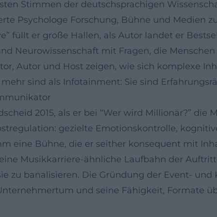
sten Stimmen der deutschsprachigen Wissenscha
rte Psychologe Forschung, Bühne und Medien zu e
ve” füllt er große Hallen, als Autor landet er Best
e und Neurowissenschaft mit Fragen, die Mensche
tor, Autor und Host zeigen, wie sich komplexe In
mehr sind als Infotainment: Sie sind Erfahrungsr
ommunikator
heid 2015, als er bei “Wer wird Millionär?” die Mi
bstregulation: gezielte Emotionskontrolle, kogni
 eine Bühne, die er seither konsequent mit Inhalten
 seine Musikkarriere-ähnliche Laufbahn der Auftritt
ie zu banalisieren. Die Gründung der Event- und
 Unternehmertum und seine Fähigkeit, Formate üb