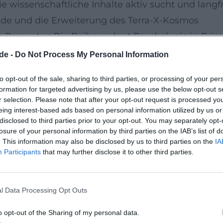
ie wissenschaftliche Inhalte aktiv sucht und langf
de und die Erweiterung des Terra-X-Kosmos
s Presenter: Die Reihe verlegt Psychologie in Pri
t über Mut und Selbstwirksamkeit bis hin zur Ps
de -
Do Not Process My Personal Information
 interdisziplinäre Brücke. 2025 erhielt das Forma
to opt-out of the sale, sharing to third parties, or processing of your per
 dass psychologische Themen in der Breite der Ge
formation for targeted advertising by us, please use the below opt-out s
bend “Gute Gefühle” fürs Fernsehen, wodurch se
r selection. Please note that after your opt-out request is processed y
eing interest-based ads based on personal information utilized by us or
blikum zugänglich wurde.
disclosed to third parties prior to your opt-out. You may separately opt-
rakter und Übersetzungen
losure of your personal information by third parties on the IAB’s list of
. This information may also be disclosed by us to third parties on the
IA
sser fühlen – Eine Reise zur Gelassenheit” einen 
Participants
that may further disclose it to other third parties.
 wurde in mehrere Sprachen übersetzt und entwicke
g. Er ergänzt sein Werk mit Workbooks und Vortr
l Data Processing Opt Outs
raphie erinnert: Hauptwerk, Ableitungen, Live-Inte
enz, anschauliche Beispiele, handhabbare Interve
o opt-out of the Sharing of my personal data.