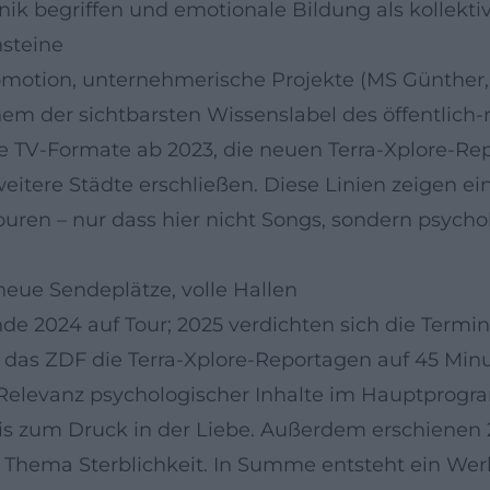
hnik begriffen und emotionale Bildung als kollekti
nsteine
motion, unternehmerische Projekte (MS Günther, 
inem der sichtbarsten Wissenslabel des öffentlich
e TV-Formate ab 2023, die neuen Terra-Xplore-Re
itere Städte erschließen. Diese Linien zeigen ei
ouren – nur dass hier nicht Songs, sondern psychol
neue Sendeplätze, volle Hallen
nde 2024 auf Tour; 2025 verdichten sich die Termi
t das ZDF die Terra-Xplore-Reportagen auf 45 Min
r Relevanz psychologischer Inhalte im Hauptprog
s zum Druck in der Liebe. Außerdem erschienen 
Thema Sterblichkeit. In Summe entsteht ein Werk,