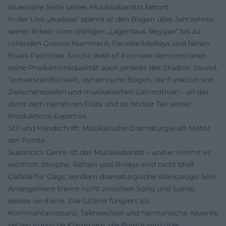
bluesnahe Seite seines Musikkabaretts betont.
In der Live-„Auslese“ spannt er den Bogen über Jahrzehnte
seiner Arbeit: vom chilligen „Lagerhaus Reggae“ bis zu
rollenden Groove-Nummern, Parodie-Medleys und feinen
Blues-Pastiches. Solche Best-of-Formate demonstrieren
seine Produktionsqualität auch jenseits des Studios: Sound,
Textverständlichkeit, dynamische Bögen, die Funktion von
Zwischenspielen und musikalischen Leitmotiven – all das
dient dem narrativen Fluss und ist hörbar Teil seiner
Produktions-Expertise.
Stil und Handschrift: Musikalische Dramaturgie als Motor
der Pointe
Supancics Genre ist das Musikkabarett – und er nimmt es
wörtlich: Strophe, Refrain und Bridge sind nicht bloß
Gefäße für Gags, sondern dramaturgische Werkzeuge. Sein
Arrangement trennt nicht zwischen Song und Szene;
beides wird eins. Die Gitarre fungiert als
Kommentarinstanz, Taktwechsel und harmonische Akzente
setzen ironische Klammern, die Pointe wird über