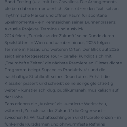
Band-Feeling (u. a. mit Los Cravallos). Die Arrangements
bleiben dabei immer dienlich: Sie stützen den Text, setzen
rhythmische Marker und öffnen Raum für spontane
Spielmomente – ein Kennzeichen seiner Bühnenpräsenz.
Aktuelle Projekte, Termine und Ausblick
2024 feiert „Zurück aus der Zukunft“ seine Runde durch
Spielstätten in Wien und darüber hinaus, 2025 folgen
Termine in Passau und weiteren Orten. Der Blick auf 2026
zeigt eine fortgesetzte Tour – parallel kündigt sich mit
„Traumhafte Zeiten“ die nächste Premiere an. Dieses dichte
Programm belegt Supancics Produktivität und die
nachhaltige Strahlkraft seines Repertoires: Er hält die
Klassiker präsent und schreibt seine Songs gleichzeitig
weiter – künstlerisch klug, publikumsnah, musikalisch auf
der Höhe.
Fans erleben die „Auslese“ als kuratierte Werkschau,
während „Zurück aus der Zukunft“ die Gegenwart –
zwischen KI, Wirtschaftsschlingern und Popreferenzen – in
funkelnde Kurzdramen und ohrwurmfeste Refrains