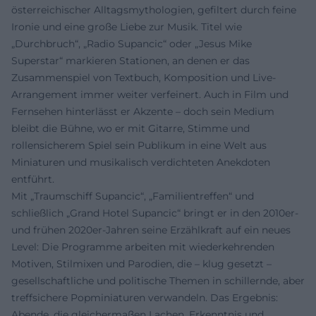
österreichischer Alltagsmythologien, gefiltert durch feine
Ironie und eine große Liebe zur Musik. Titel wie
„Durchbruch“, „Radio Supancic“ oder „Jesus Mike
Superstar“ markieren Stationen, an denen er das
Zusammenspiel von Textbuch, Komposition und Live-
Arrangement immer weiter verfeinert. Auch in Film und
Fernsehen hinterlässt er Akzente – doch sein Medium
bleibt die Bühne, wo er mit Gitarre, Stimme und
rollensicherem Spiel sein Publikum in eine Welt aus
Miniaturen und musikalisch verdichteten Anekdoten
entführt.
Mit „Traumschiff Supancic“, „Familientreffen“ und
schließlich „Grand Hotel Supancic“ bringt er in den 2010er-
und frühen 2020er-Jahren seine Erzählkraft auf ein neues
Level: Die Programme arbeiten mit wiederkehrenden
Motiven, Stilmixen und Parodien, die – klug gesetzt –
gesellschaftliche und politische Themen in schillernde, aber
treffsichere Popminiaturen verwandeln. Das Ergebnis:
Abende, die gleichermaßen Lachen, Erkenntnis und