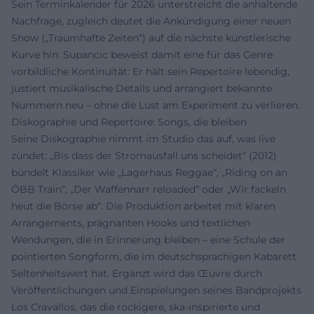
Sein Terminkalender für 2026 unterstreicht die anhaltende
Nachfrage, zugleich deutet die Ankündigung einer neuen
Show („Traumhafte Zeiten“) auf die nächste künstlerische
Kurve hin. Supancic beweist damit eine für das Genre
vorbildliche Kontinuität: Er hält sein Repertoire lebendig,
justiert musikalische Details und arrangiert bekannte
Nummern neu – ohne die Lust am Experiment zu verlieren.
Diskographie und Repertoire: Songs, die bleiben
Seine Diskographie nimmt im Studio das auf, was live
zündet: „Bis dass der Stromausfall uns scheidet“ (2012)
bündelt Klassiker wie „Lagerhaus Reggae“, „Riding on an
ÖBB Train“, „Der Waffennarr reloaded“ oder „Wir fackeln
heut die Börse ab“. Die Produktion arbeitet mit klaren
Arrangements, prägnanten Hooks und textlichen
Wendungen, die in Erinnerung bleiben – eine Schule der
pointierten Songform, die im deutschsprachigen Kabarett
Seltenheitswert hat. Ergänzt wird das Œuvre durch
Veröffentlichungen und Einspielungen seines Bandprojekts
Los Cravallos, das die rockigere, ska-inspirierte und