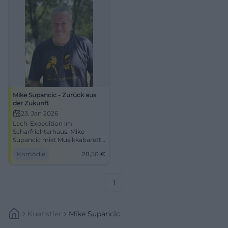
Mike Supancic - Zurück aus
der Zukunft
23. Jan 2026
Lach-Expedition im
Scharfrichterhaus: Mike
Supancic mixt Musikkabarett,
Stand-up und messerscharfe
Komödie
28,50
€
Pointen. 23.01.2026, 20:00
Uhr, ab 28,50 €. Zwei Stunden
Zwerchfell-Training – jetzt
Plätze sichern!
1
#PassauComedy
Kuenstler
Mike Supancic