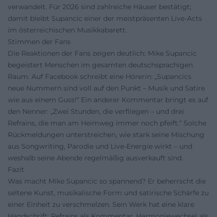
verwandelt. Für 2026 sind zahlreiche Häuser bestätigt;
damit bleibt Supancic einer der meistpräsenten Live-Acts
im österreichischen Musikkabarett.
Stimmen der Fans
Die Reaktionen der Fans zeigen deutlich: Mike Supancic
begeistert Menschen im gesamten deutschsprachigen
Raum. Auf Facebook schreibt eine Hörerin: „Supancics
neue Nummern sind voll auf den Punkt – Musik und Satire
wie aus einem Guss!“ Ein anderer Kommentar bringt es auf
den Nenner: „Zwei Stunden, die verfliegen – und drei
Refrains, die man am Heimweg immer noch pfeift.“ Solche
Rückmeldungen unterstreichen, wie stark seine Mischung
aus Songwriting, Parodie und Live-Energie wirkt – und
weshalb seine Abende regelmäßig ausverkauft sind.
Fazit
Was macht Mike Supancic so spannend? Er beherrscht die
seltene Kunst, musikalische Form und satirische Schärfe zu
einer Einheit zu verschmelzen. Sein Werk hat eine klare
Handschrift: Refrains als Kommentar, Harmoniewechsel als