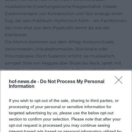
musikalische Erwartungsbrüche freigeschaltet. Dieses
Zusammenspiel von Komposition und Text erzeugt einen
Sog, der sein Publikum rhythmisch führt – ein Fachkönnen,
das man eher aus dem Popstudio kennt als aus der
Kleinkunst.
Die Motive stammen aus dem Alltag: Konsumrituale,
Vereinswesen, Urlaubsphantasien, Bürokratie oder
Provinzpoesie. Doch Supancic erhöht sie musikalisch,
sampelt Stile von Reggae über Blues bis Rock, spielt mit
Dialekten und Stimmen und baut Chor- und Call-and-
Response-Elemente ein. Seine Parodien funktionieren nie
hof-news.de -
Do Not Process My Personal
nur als bloße Imitation; sie sind immer auch Kommentare
Information
zum kulturellen Gedächtnis – anspielungsreich, aber
zugänglich.
If you wish to opt-out of the sale, sharing to third parties, or
Kultureller Einfluss: Der YouTube-Effekt und der Kanon des
processing of your personal or sensitive information for
Kabarett-Songs
targeted advertising by us, please use the below opt-out
section to confirm your selection. Please note that after your
Mit dem „Lagerhaus Reggae“ erreicht Supancic eine
opt-out request is processed you may continue seeing
seltene Schnittmenge aus Musikhit und Kabarettnummer:
interest-based ads based on personal information utilized by