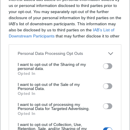
Millionen Abrufe im Netz, zahllose Mitsingmomente im
us or personal information disclosed to third parties prior to
Saal, Zitate in Medien – der Song wird zum Mem im besten
your opt-out. You may separately opt-out of the further
Sinne. Damit gelingt ihm eine Verschiebung in der
disclosure of your personal information by third parties on the
Rezeptionsweise von Kabarettmusik: Der Kabarett-Song
IAB’s list of downstream participants. This information may
wird als Popformat ernst genommen, verbreitet sich viral
also be disclosed by us to third parties on the
IAB’s List of
Downstream Participants
that may further disclose it to other
und bleibt als „Alltags-Classic“ im kollektiven Ohr. Nicht
third parties.
wenige Kolleginnen und Kollegen orientieren sich seither
stärker am Song als Träger satirischer Botschaften.
Personal Data Processing Opt Outs
Dieser kulturelle Fußabdruck erklärt auch, warum Supancic
in Kritiken oft als „parodistisches Ausnahmetalent“ oder
I want to opt-out of the Sharing of my
personal data.
„Meister der Kleinkunst“ beschrieben wird. Seine Nummern
Opted In
bilden eine eigene, wiedererkennbare Gattung: musikalisch
I want to opt-out of the Sale of my
attraktiv genug für reine Hörerinnen und Hörer, textlich
Personal Data.
spitz genug für Kabarettpuristen – und live so performativ,
Opted In
dass die Bühne zur Studiomaschine wird.
I want to opt-out of processing my
Auszeichnungen und Anerkennung: Autorität durch Preise
Personal Data for Targeted Advertising.
und Presse
Opted In
Der Grazer Kleinkunstvogel markiert früh seine Klasse im
I want to opt-out of Collection, Use,
Nachwuchssegment. 2002 erhält Supancic den
Retention, Sale, and/or Sharing of my