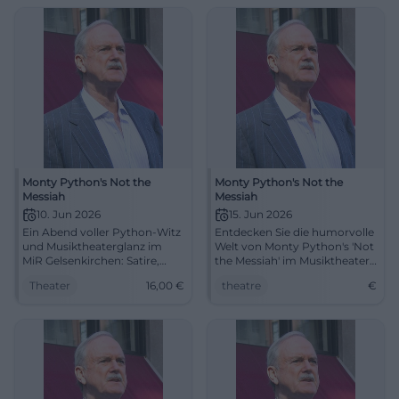
05.04.2026, ab 16 €. #Theater
Monty Python's Not the
Monty Python's Not the
Messiah
Messiah
10. Jun 2026
15. Jun 2026
Ein Abend voller Python-Witz
Entdecken Sie die humorvolle
und Musiktheaterglanz im
Welt von Monty Python's 'Not
MiR Gelsenkirchen: Satire,
the Messiah' im Musiktheater
Chor und Kultmomente am
im Revier, Gelsenkirchen. Teil
Theater
16,00
€
theatre
€
10.06.2026 um 19:30 Uhr. Ab 16
des Sommerprogramms und
€! #Theater
garantiert ein Abend voller
Lachen!