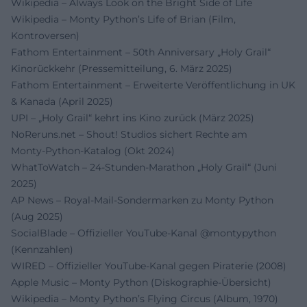
Wikipedia – Always Look on the Bright Side of Life
Wikipedia – Monty Python’s Life of Brian (Film,
Kontroversen)
Fathom Entertainment – 50th Anniversary „Holy Grail“
Kinorückkehr (Pressemitteilung, 6. März 2025)
Fathom Entertainment – Erweiterte Veröffentlichung in UK
& Kanada (April 2025)
UPI – „Holy Grail“ kehrt ins Kino zurück (März 2025)
NoReruns.net – Shout! Studios sichert Rechte am
Monty‑Python‑Katalog (Okt 2024)
WhatToWatch – 24‑Stunden‑Marathon „Holy Grail“ (Juni
2025)
AP News – Royal‑Mail‑Sondermarken zu Monty Python
(Aug 2025)
SocialBlade – Offizieller YouTube‑Kanal @montypython
(Kennzahlen)
WIRED – Offizieller YouTube‑Kanal gegen Piraterie (2008)
Apple Music – Monty Python (Diskographie‑Übersicht)
Wikipedia – Monty Python’s Flying Circus (Album, 1970)