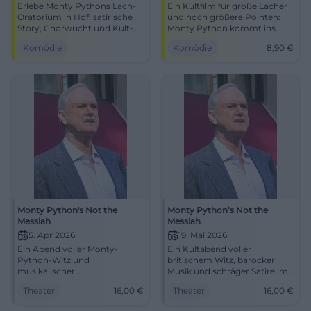
des Brian’
Erlebe Monty Pythons Lach-
Ein Kultfilm für große Lacher
Oratorium in Hof: satirische
und noch größere Pointen:
Story, Chorwucht und Kult-
Monty Python kommt ins
Hits in einem Abend. Perfekt
filmforum Duisburg. Am
Komödie
Komödie
8,90
€
für Comedy- und Musikfans,
02.04.2026 um 20:30 Uhr,
die Humor mit Orchester
Tickets ab 8,90 €.
lieben.
#ComedyKlassiker
Monty Python's Not the
Monty Python‘s Not the
Messiah
Messiah
5. Apr 2026
19. Mai 2026
Ein Abend voller Monty-
Ein Kultabend voller
Python-Witz und
britischem Witz, barocker
musikalischer
Musik und schräger Satire im
Überraschungen im MiR
MiR Gelsenkirchen. Am
Theater
16,00
€
Theater
16,00
€
Gelsenkirchen: barock,
19.05.2026 um 19:30 Uhr ab 16
absurd, mitreißend.
€. #Theater