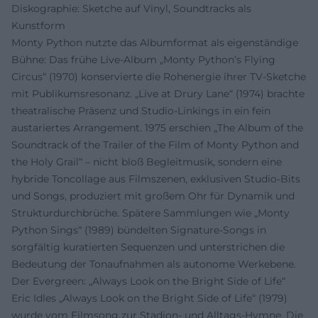
Diskographie: Sketche auf Vinyl, Soundtracks als
Kunstform
Monty Python nutzte das Albumformat als eigenständige
Bühne: Das frühe Live‑Album „Monty Python’s Flying
Circus“ (1970) konservierte die Rohenergie ihrer TV‑Sketche
mit Publikumsresonanz. „Live at Drury Lane“ (1974) brachte
theatralische Präsenz und Studio‑Linkings in ein fein
austariertes Arrangement. 1975 erschien „The Album of the
Soundtrack of the Trailer of the Film of Monty Python and
the Holy Grail“ – nicht bloß Begleitmusik, sondern eine
hybride Toncollage aus Filmszenen, exklusiven Studio‑Bits
und Songs, produziert mit großem Ohr für Dynamik und
Strukturdurchbrüche. Spätere Sammlungen wie „Monty
Python Sings“ (1989) bündelten Signature‑Songs in
sorgfältig kuratierten Sequenzen und unterstrichen die
Bedeutung der Tonaufnahmen als autonome Werkebene.
Der Evergreen: „Always Look on the Bright Side of Life“
Eric Idles „Always Look on the Bright Side of Life“ (1979)
wurde vom Filmsong zur Stadion‑ und Alltags‑Hymne. Die