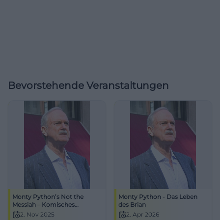
Bevorstehende Veranstaltungen
Monty Python’s Not the
Monty Python - Das Leben
Messiah – Komisches
des Brian
Oratorium nach ‘Das Leben
2. Nov 2025
2. Apr 2026