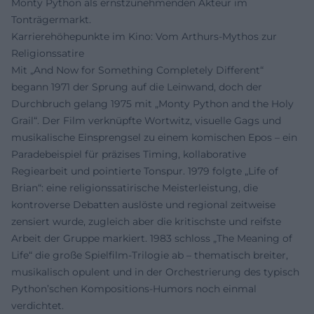
Monty Python als ernstzunehmenden Akteur im
Tonträgermarkt.
Karrierehöhepunkte im Kino: Vom Arthurs-Mythos zur
Religionssatire
Mit „And Now for Something Completely Different“
begann 1971 der Sprung auf die Leinwand, doch der
Durchbruch gelang 1975 mit „Monty Python and the Holy
Grail“. Der Film verknüpfte Wortwitz, visuelle Gags und
musikalische Einsprengsel zu einem komischen Epos – ein
Paradebeispiel für präzises Timing, kollaborative
Regiearbeit und pointierte Tonspur. 1979 folgte „Life of
Brian“: eine religionssatirische Meisterleistung, die
kontroverse Debatten auslöste und regional zeitweise
zensiert wurde, zugleich aber die kritischste und reifste
Arbeit der Gruppe markiert. 1983 schloss „The Meaning of
Life“ die große Spielfilm-Trilogie ab – thematisch breiter,
musikalisch opulent und in der Orchestrierung des typisch
Python’schen Kompositions‑Humors noch einmal
verdichtet.