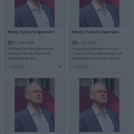
Monty Python's Spamalot
Monty Python’s Spamalot
27. Jun 2026
4. Jul 2026
Erleben Sie das berühmte
Augsburg bekommt Kult,
Musical Monty Python's
Chaos und große Songs auf
Spamalot in der
der Sommerbühne: Monty
Freilichtbühne am Roten Tor
Python’s Spamalot bringt
theatre
€
Theater
in Augsburg!
Artus, Gral und Irrsinn
zusammen. 04.07.2026.
#Theater