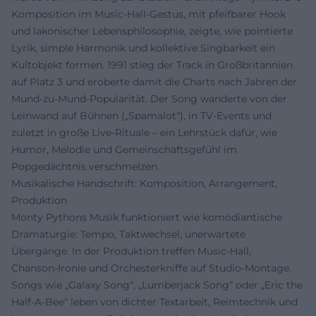
Komposition im Music‑Hall‑Gestus, mit pfeifbarer Hook
und lakonischer Lebensphilosophie, zeigte, wie pointierte
Lyrik, simple Harmonik und kollektive Singbarkeit ein
Kultobjekt formen. 1991 stieg der Track in Großbritannien
auf Platz 3 und eroberte damit die Charts nach Jahren der
Mund‑zu‑Mund‑Popularität. Der Song wanderte von der
Leinwand auf Bühnen („Spamalot“), in TV‑Events und
zuletzt in große Live‑Rituale – ein Lehrstück dafür, wie
Humor, Melodie und Gemeinschaftsgefühl im
Popgedächtnis verschmelzen.
Musikalische Handschrift: Komposition, Arrangement,
Produktion
Monty Pythons Musik funktioniert wie komödiantische
Dramaturgie: Tempo, Taktwechsel, unerwartete
Übergänge. In der Produktion treffen Music‑Hall,
Chanson‑Ironie und Orchesterkniffe auf Studio‑Montage.
Songs wie „Galaxy Song“, „Lumberjack Song“ oder „Eric the
Half‑A‑Bee“ leben von dichter Textarbeit, Reimtechnik und