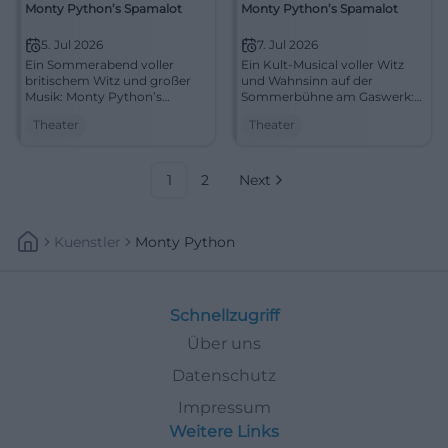
Monty Python’s Spamalot
Monty Python’s Spamalot
5. Jul 2026
7. Jul 2026
Ein Sommerabend voller
Ein Kult-Musical voller Witz
britischem Witz und großer
und Wahnsinn auf der
Musik: Monty Python’s
Sommerbühne am Gaswerk:
Spamalot erobert das
Monty Python’s Spamalot
Theater
Theater
Gaswerk in Augsburg.
bringt Augsburg zum Lachen.
#Theater
07.07.2026. #Theaterliebe
1
2
Next
Kuenstler
Monty Python
Schnellzugriff
Über uns
Datenschutz
Impressum
Weitere Links