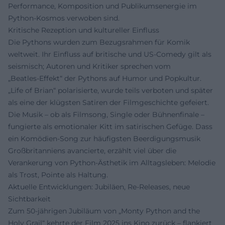
Performance, Komposition und Publikumsenergie im
Python‑Kosmos verwoben sind.
Kritische Rezeption und kultureller Einfluss
Die Pythons wurden zum Bezugsrahmen für Komik
weltweit. Ihr Einfluss auf britische und US‑Comedy gilt als
seismisch; Autoren und Kritiker sprechen vom
„Beatles‑Effekt“ der Pythons auf Humor und Popkultur.
„Life of Brian“ polarisierte, wurde teils verboten und später
als eine der klügsten Satiren der Filmgeschichte gefeiert.
Die Musik – ob als Filmsong, Single oder Bühnenfinale –
fungierte als emotionaler Kitt im satirischen Gefüge. Dass
ein Komödien‑Song zur häufigsten Beerdigungsmusik
Großbritanniens avancierte, erzählt viel über die
Verankerung von Python‑Ästhetik im Alltagsleben: Melodie
als Trost, Pointe als Haltung.
Aktuelle Entwicklungen: Jubiläen, Re‑Releases, neue
Sichtbarkeit
Zum 50‑jährigen Jubiläum von „Monty Python and the
Holy Grail“ kehrte der Film 2025 ins Kino zurück – flankiert