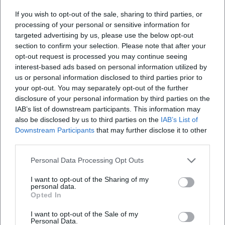
Songs sowie Album‑Tracks an. So entsteht eine Brücke
zwischen historischem Material und heutiger
If you wish to opt-out of the sale, sharing to third parties, or
processing of your personal or sensitive information for
Nutzungskultur, in der Short‑Form‑Videos und Streaming
targeted advertising by us, please use the below opt-out
die Rezeption bestimmen.
section to confirm your selection. Please note that after your
Stil-Analyse: Warum Monty Pythons Musik funktioniert
opt-out request is processed you may continue seeing
Komödie braucht Rhythmus – und Monty Python
interest-based ads based on personal information utilized by
beherrschte ihn: pointierte Scansion, Pausensetzung als
us or personal information disclosed to third parties prior to
Gag, Refrains als kollektiver Auslöser. Die Produktion setzt
your opt-out. You may separately opt-out of the further
immer wieder auf Kontraste: pompöse Orchester‑Gesten,
disclosure of your personal information by third parties on the
IAB’s list of downstream participants. This information may
die in banale Alltagslyrik kippen; Kinderchor‑Anmutungen,
also be disclosed by us to third parties on the
IAB’s List of
die mit subversiven Texten brechen; fanfarenhafte
Downstream Participants
that may further disclose it to other
Einleitungen, die in Anti‑Climax enden. Gerade diese
third parties.
Umkehrungen schufen Wiedererkennungswert.
Musikalisch blieb die Gruppe beweglich: vom
Personal Data Processing Opt Outs
Music‑Hall‑Ton über Marschrhythmen bis hin zur Parodie
I want to opt-out of the Sharing of my
sinfonischer Klangräume.
personal data.
Vermächtnis: Zwischen Kanon und Pop-Alltag
Opted In
Monty Python definierte, wie Musik und Komik sich
I want to opt-out of the Sale of my
gegenseitig verstärken. Dass Konzertarenen „Always Look
Personal Data.