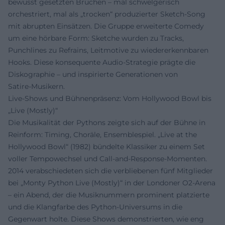
bewusst gesetzten Brüchen – mal schwelgerisch
orchestriert, mal als „trocken“ produzierter Sketch‑Song
mit abrupten Einsätzen. Die Gruppe erweiterte Comedy
um eine hörbare Form: Sketche wurden zu Tracks,
Punchlines zu Refrains, Leitmotive zu wiedererkennbaren
Hooks. Diese konsequente Audio‑Strategie prägte die
Diskographie – und inspirierte Generationen von
Satire‑Musikern.
Live‑Shows und Bühnenpräsenz: Vom Hollywood Bowl bis
„Live (Mostly)“
Die Musikalität der Pythons zeigte sich auf der Bühne in
Reinform: Timing, Choräle, Ensemblespiel. „Live at the
Hollywood Bowl“ (1982) bündelte Klassiker zu einem Set
voller Tempowechsel und Call‑and‑Response‑Momenten.
2014 verabschiedeten sich die verbliebenen fünf Mitglieder
bei „Monty Python Live (Mostly)“ in der Londoner O2‑Arena
– ein Abend, der die Musiknummern prominent platzierte
und die Klangfarbe des Python‑Universums in die
Gegenwart holte. Diese Shows demonstrierten, wie eng