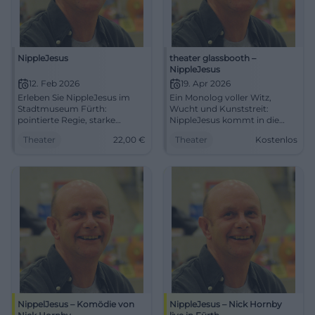
NippleJesus
theater glassbooth –
NippleJesus
12. Feb 2026
19. Apr 2026
Erleben Sie NippleJesus im
Ein Monolog voller Witz,
Stadtmuseum Fürth:
Wucht und Kunststreit:
pointierte Regie, starke
NippleJesus kommt in die
Schauspielkunst, kluge
werkstatt Gelsenkirchen.
Theater
22,00
€
Theater
Kostenlos
Kunstdebatte. 12.02.2026,
19.04.2026, 18 Uhr, Eintritt frei.
20:00 Uhr, 22 €. Intensives
#Theater
Bühnenerlebnis – jetzt Plätze
sichern. #TheaterFürth
NippelJesus – Komödie von
NippleJesus – Nick Hornby