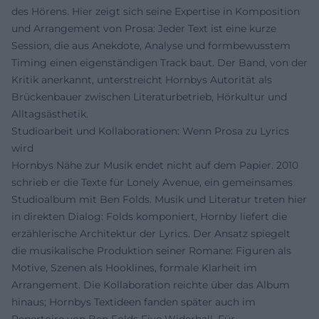
des Hörens. Hier zeigt sich seine Expertise in Komposition
und Arrangement von Prosa: Jeder Text ist eine kurze
Session, die aus Anekdote, Analyse und formbewusstem
Timing einen eigenständigen Track baut. Der Band, von der
Kritik anerkannt, unterstreicht Hornbys Autorität als
Brückenbauer zwischen Literaturbetrieb, Hörkultur und
Alltagsästhetik.
Studioarbeit und Kollaborationen: Wenn Prosa zu Lyrics
wird
Hornbys Nähe zur Musik endet nicht auf dem Papier. 2010
schrieb er die Texte für Lonely Avenue, ein gemeinsames
Studioalbum mit Ben Folds. Musik und Literatur treten hier
in direkten Dialog: Folds komponiert, Hornby liefert die
erzählerische Architektur der Lyrics. Der Ansatz spiegelt
die musikalische Produktion seiner Romane: Figuren als
Motive, Szenen als Hooklines, formale Klarheit im
Arrangement. Die Kollaboration reichte über das Album
hinaus; Hornbys Textideen fanden später auch im
Repertoire von Ben Folds Five Widerhall. Für