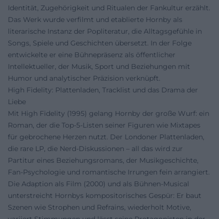
Identität, Zugehörigkeit und Ritualen der Fankultur erzählt.
Das Werk wurde verfilmt und etablierte Hornby als
literarische Instanz der Popliteratur, die Alltagsgefühle in
Songs, Spiele und Geschichten übersetzt. In der Folge
entwickelte er eine Bühnepräsenz als öffentlicher
Intellektueller, der Musik, Sport und Beziehungen mit
Humor und analytischer Präzision verknüpft.
High Fidelity: Plattenladen, Tracklist und das Drama der
Liebe
Mit High Fidelity (1995) gelang Hornby der große Wurf: ein
Roman, der die Top-5-Listen seiner Figuren wie Mixtapes
für gebrochene Herzen nutzt. Der Londoner Plattenladen,
die rare LP, die Nerd-Diskussionen – all das wird zur
Partitur eines Beziehungsromans, der Musikgeschichte,
Fan-Psychologie und romantische Irrungen fein arrangiert.
Die Adaption als Film (2000) und als Bühnen-Musical
unterstreicht Hornbys kompositorisches Gespür: Er baut
Szenen wie Strophen und Refrains, wiederholt Motive,
variiert Stimmungen und lässt seine Protagonisten in der