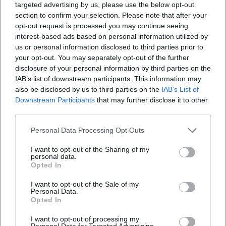
targeted advertising by us, please use the below opt-out
Plattensammeln, Kuratieren und das „Ranking“ von
section to confirm your selection. Please note that after your
Erlebnissen gesprochen wird. About a Boy brachte eine
opt-out request is processed you may continue seeing
sensible Männlichkeitsstudie ins Mainstream-Kino; Juliet,
interest-based ads based on personal information utilized by
Naked seziert die Ökologie des Fan-Seins im digitalen
us or personal information disclosed to third parties prior to
Zeitalter. Als Essayist formt Hornby einen Kanon des
your opt-out. You may separately opt-out of the further
disclosure of your personal information by third parties on the
Alltags – nicht aus Denkmälern, sondern aus Songs, die
IAB’s list of downstream participants. This information may
Menschen wirklich hören.
also be disclosed by us to third parties on the
IAB’s List of
Diskographie & musikbezogene Arbeiten (Auswahl)
Downstream Participants
that may further disclose it to other
- Lonely Avenue (Album mit Ben Folds, Lyrics von Nick
third parties.
Hornby): Ein Studio-Set, das erzählerische Prägnanz in
Melodie übersetzt und im Studio-Arrangement feine
Personal Data Processing Opt Outs
Dynamik entfaltet.
I want to opt-out of the Sharing of my
- Songbook/31 Songs (Essays): Eine kuratierte Sammlung,
personal data.
Opted In
die wie eine kommentierte Playlist funktioniert und
Hörgewohnheiten reflektiert.
I want to opt-out of the Sale of my
- Roman Juliet, Naked: Ein Musikroman über künstlerische
Personal Data.
Opted In
Rückzüge, Bootlegs und späte Offenbarungen.
- High Fidelity: Der Referenzroman über Plattenläden,
I want to opt-out of processing my
Listen und Liebesbiografien – bis heute eine Blaupause für
Personal Data for Targeted Advertising.