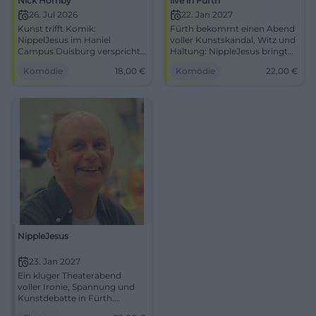
Nick Hornby
live in Fürth
26. Jul 2026
22. Jan 2027
Kunst trifft Komik:
Fürth bekommt einen Abend
NippelJesus im Haniel
voller Kunstskandal, Witz und
Campus Duisburg verspricht
Haltung: NippleJesus bringt
scharfe Pointen, starke
trockenen Humor auf die
Komödie
18,00
€
Komödie
22,00
€
Präsenz und einen Abend
Bühne. 22.01.2027, 19:30 Uhr,
zum Mitdenken. 26.07.2026,
22 €. #Comedy
VVK 18 €. #Comedy
#Duisburg
NippleJesus
23. Jan 2027
Ein kluger Theaterabend
voller Ironie, Spannung und
Kunstdebatte in Fürth.
NippleJesus am 23.01.2027 für