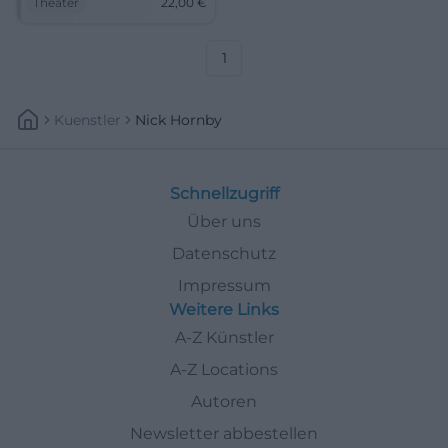
Theater
22,00
€
22 Euro. Jetzt entdecken!
#Theater
1
Kuenstler
Nick Hornby
Schnellzugriff
Über uns
Datenschutz
Impressum
Weitere Links
A-Z Künstler
A-Z Locations
Autoren
Newsletter abbestellen