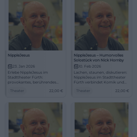
NippleJesus
NippleJesus – Humorvolles
Solostück von Nick Hornby
23. Jan 2026
10. Feb 2026
Erlebe NippleJesus im
Lachen, staunen, diskutieren:
Stadttheater Fürth:
NippleJesus im Stadttheater
provokantes, berührendes
Fürth verbindet Komik und
Solo über Kunst, Glaube und
Kunstdebatte. 10.02.2026,
Theater
22,00
€
Theater
22,00
€
Wahrnehmung. 23.01.2026,
20:00 Uhr, 22 €. Barrierefrei
20:00 Uhr, Tickets ab 22 €.
erreichbar. Erlebe den
Gedankenkino garantiert –
Monolog live – sichere dir
jetzt Plätze sichern.
Tickets! #FürthComedy
#TheaterFürth