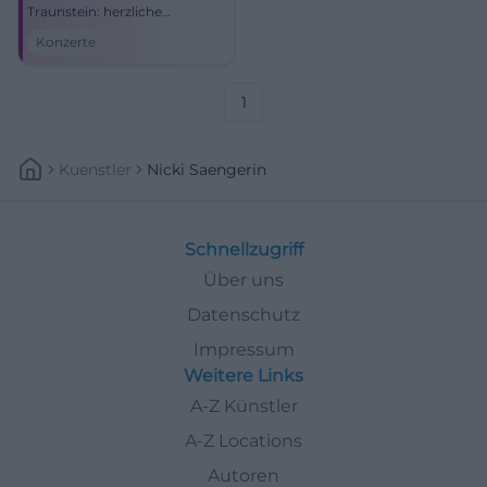
Traunstein: herzliche
Atmosphäre, starke Stimme,
Konzerte
echter Bayernpop. Sichere dir
dein Konzerterlebnis voller
Nähe, Groove und Emotion.
1
Kuenstler
Nicki Saengerin
Schnellzugriff
Über uns
Datenschutz
Impressum
Weitere Links
A-Z Künstler
A-Z Locations
Autoren