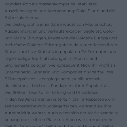
Mundart-Pop als massenkompatibel etablierte.
Auszeichnungen und Anerkennung: Gold, Platin und die
Bühne als Heimat
Die Diskographie jener Jahre wurde von Medienechos,
Auszeichnungen und Verkaufsrekorden begleitet. Gold-
und Platin-Ehrungen, Preise wie die Goldene Europa und
mehrfache Goldene Stimmgabeln dokumentierten ihren
Status. Ihre Live-Statistik in populären TV-Formaten und
regelmäßige Top-Platzierungen in Album- und
Singlecharts belegen, wie konsequent Nicki ihr Profil als
Entertainerin, Sängerin und Komponistin schärfte. Ihre
Bühnenpräsenz – energiegeladen, publikumsnah,
dialektstark – blieb das Fundament ihrer Popularität.
Die 1990er: Repertoire, Reifung und Privatleben
In den 1990er-Jahren erweiterte Nicki ihr Repertoire um
zeitgenössische Pop-Schlagerfarben, während sie ihre
Authentizität wahrte. Auch wenn sich der Markt wandelte,
behauptete sie ihren Platz mit Alben wie „Immer mehr“
(1990), „Grenzenlos“ (1992) und „Tausend Fragen“ (1993).