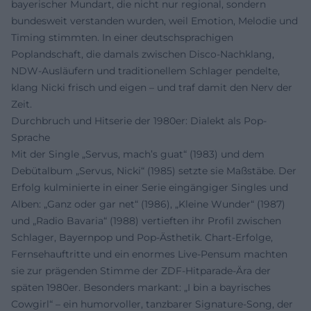
bayerischer Mundart, die nicht nur regional, sondern
bundesweit verstanden wurden, weil Emotion, Melodie und
Timing stimmten. In einer deutschsprachigen
Poplandschaft, die damals zwischen Disco-Nachklang,
NDW-Ausläufern und traditionellem Schlager pendelte,
klang Nicki frisch und eigen – und traf damit den Nerv der
Zeit.
Durchbruch und Hitserie der 1980er: Dialekt als Pop-
Sprache
Mit der Single „Servus, mach’s guat“ (1983) und dem
Debütalbum „Servus, Nicki“ (1985) setzte sie Maßstäbe. Der
Erfolg kulminierte in einer Serie eingängiger Singles und
Alben: „Ganz oder gar net“ (1986), „Kleine Wunder“ (1987)
und „Radio Bavaria“ (1988) vertieften ihr Profil zwischen
Schlager, Bayernpop und Pop-Ästhetik. Chart-Erfolge,
Fernsehauftritte und ein enormes Live-Pensum machten
sie zur prägenden Stimme der ZDF-Hitparade-Ära der
späten 1980er. Besonders markant: „I bin a bayrisches
Cowgirl“ – ein humorvoller, tanzbarer Signature-Song, der