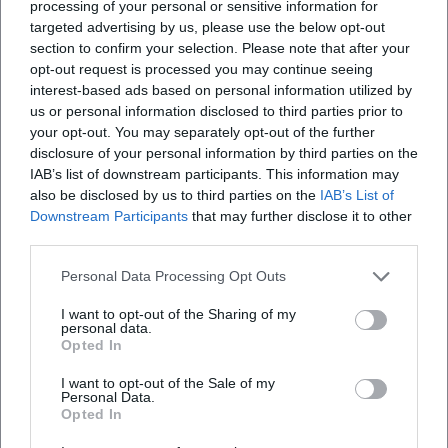
processing of your personal or sensitive information for
Säule ihres Verständnisses von Künstlersein: Ehrlichkeit,
targeted advertising by us, please use the below opt-out
Nähe und die gemeinsame Kraft der Musik. Ihre Auftritte
section to confirm your selection. Please note that after your
seitdem transportieren eine zusätzliche Tiefe – ein Mix aus
opt-out request is processed you may continue seeing
Professionalität, Lebensfreude und Souveränität, der ihre
interest-based ads based on personal information utilized by
Shows zu berührenden Erlebnissen macht.
us or personal information disclosed to third parties prior to
your opt-out. You may separately opt-out of the further
Diskographie im Überblick: Eckpfeiler, Charts, Repertoire
disclosure of your personal information by third parties on the
Essenzielle Alben wie „Servus, Nicki“ (1985), „Kleine Wunder“
IAB’s list of downstream participants. This information may
(1987) und „Radio Bavaria“ (1988) definieren Nickis
also be disclosed by us to third parties on the
IAB’s List of
Signature-Sound. „Kleine Wunder“ wurde ein Meilenstein
Downstream Participants
that may further disclose it to other
ihres Katalogs, während „Radio Bavaria“ den
third parties.
Brückenschlag zwischen Heimatklang, Pop und
Personal Data Processing Opt Outs
zeittypischen Produktionen bekräftigte. Spätere Werke („I
gib wieder Gas“, 2006; „Passt scho!“, 2009; „So wie i“, 2011;
I want to opt-out of the Sharing of my
„Herzhoamat“, 2018) zeigen eine gereifte Künstlerin, die
personal data.
Opted In
ihre Stärken – Melodieführung, Mundart-Phrasierung, klare
Themen – klug aktualisiert. Zu den prägnanten Singles
I want to opt-out of the Sale of my
Personal Data.
zählen neben „Servus, mach’s guat“ und „I bin a bayrisches
Opted In
Cowgirl“ zahlreiche Airplay-Lieblinge, die ihren Status über
Jahrzehnte stützten.