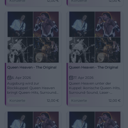
Konzerte
12,00
€
Konzerte
12,00
€
Samstag, 04.04.2026, 19:30
echte Gänsehautmomente im
Uhr, Tickets 12 €. Pure
S‑Planetarium Augsburg.
Emotion, großes Kino – jetzt
06.04.2026, 19:30 Uhr, 12 €.
Tickets sichern!
Jetzt Tickets sichern!
#QueenHeaven
#QueenHeaven
Queen Heaven - The Original
Queen Heaven - The Original
6. Apr 2026
17. Apr 2026
Augsburg wird zur
Queen Heaven unter der
Rockkuppel: Queen Heaven
Kuppel: ikonische Queen-Hits,
bringt Queen-Hits, Surround-
Surround-Sound, Laser-
Sound und 360-Grad-Bilder in
Visuals. Am 17.04.2026 um
Konzerte
12,00
€
Konzerte
12,00
€
ein einzigartiges Live-Erlebnis.
19:30 Uhr in Augsburg. 12 €
#Augsburg #Queen
Eintritt. Erlebe die Energie live
– jetzt Tickets sichern!
#QueenHeaven