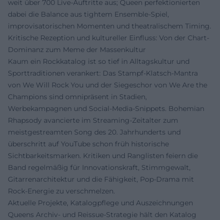
weit über 700 Live-Auftritte aus; Queen perfektionierten
dabei die Balance aus tightem Ensemble-Spiel,
improvisatorischen Momenten und theatralischem Timing.
Kritische Rezeption und kultureller Einfluss: Von der Chart-
Dominanz zum Meme der Massenkultur
Kaum ein Rockkatalog ist so tief in Alltagskultur und
Sporttraditionen verankert: Das Stampf-Klatsch-Mantra
von We Will Rock You und der Siegeschor von We Are the
Champions sind omnipräsent in Stadien,
Werbekampagnen und Social-Media-Snippets. Bohemian
Rhapsody avancierte im Streaming-Zeitalter zum
meistgestreamten Song des 20. Jahrhunderts und
überschritt auf YouTube schon früh historische
Sichtbarkeitsmarken. Kritiken und Ranglisten feiern die
Band regelmäßig für Innovationskraft, Stimmgewalt,
Gitarrenarchitektur und die Fähigkeit, Pop-Drama mit
Rock-Energie zu verschmelzen.
Aktuelle Projekte, Katalogpflege und Auszeichnungen
Queens Archiv- und Reissue-Strategie hält den Katalog