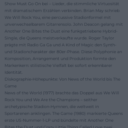
Show Must Go On bei – Lieder, die stimmliche Virtuosität
mit dramatischem Erzählen verbinden. Brian May schrieb
We Will Rock You, eine percussive Stadionformel mit
unverwechselbarem Gitarrensolo. John Deacon gelang mit
Another One Bites the Dust eine funkgetriebene Hybrid-
Single, die Queens meistverkaufte wurde. Roger Taylor
prägte mit Radio Ga Ga und A Kind of Magic den Synth-
und Stadioncharakter der 80er-Phase. Diese Polyphonie an
Komposition, Arrangement und Produktion formte den
Markenkern: stilistische Vielfalt bei sofort erkennbarer
Identität.
Diskographie-Höhepunkte: Von News of the World bis The
Game
News of the World (1977) brachte das Doppel aus We Will
Rock You und We Are the Champions – seither
archetypische Stadion-Hymnen, die weltweit in
Sportarenen anklingen. The Game (1980) markierte Queens
erste US-Nummer-1-LP und bündelte mit Another One
Bites the Dust und Crazy Little Thing Called Love zwei