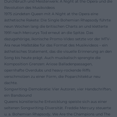
Durchbruch und Meisterwerk: A Night at the Opera und die
Revolution des Musikvideos
1975 zündeten Queen mit A Night at the Opera eine
ästhetische Rakete: Die Single Bohemian Rhapsody führte
neun Wochen lang die britischen Charts an und kletterte
1991 nach Mercurys Tod erneut an die Spitze. Das
dazugehörige, ikonische Promo-Video setzte vor der MTV-
Ära neue Maßstäbe für das Format des Musikvideos – ein
ästhetisches Statement, das die visuelle Erinnerung an den
Song bis heute prägt. Auch musikalisch sprengte die
Komposition Grenzen: Ariose Balladenpassagen,
opernhafte Overdubs und heavy-rockende Riffs
verschmolzen zu einer Form, die Poparchitektur neu
dachte.
Songwriting-Demokratie: Vier Autoren, vier Handschriften,
ein Bandsound
Queens künstlerische Entwicklung speiste sich aus einer
seltenen Songwriting-Diversität. Freddie Mercury steuerte
u. a. Bohemian Rhapsody, We Are the Champions und The