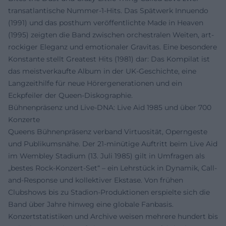
transatlantische Nummer-1-Hits. Das Spätwerk Innuendo
(1991) und das posthum veröffentlichte Made in Heaven
(1995) zeigten die Band zwischen orchestralen Weiten, art-
rockiger Eleganz und emotionaler Gravitas. Eine besondere
Konstante stellt Greatest Hits (1981) dar: Das Kompilat ist
das meistverkaufte Album in der UK-Geschichte, eine
Langzeithilfe für neue Hörergenerationen und ein
Eckpfeiler der Queen-Diskographie.
Bühnenpräsenz und Live-DNA: Live Aid 1985 und über 700
Konzerte
Queens Bühnenpräsenz verband Virtuosität, Operngeste
und Publikumsnähe. Der 21-minütige Auftritt beim Live Aid
im Wembley Stadium (13. Juli 1985) gilt in Umfragen als
„bestes Rock-Konzert-Set“ – ein Lehrstück in Dynamik, Call-
and-Response und kollektiver Ekstase. Von frühen
Clubshows bis zu Stadion-Produktionen erspielte sich die
Band über Jahre hinweg eine globale Fanbasis.
Konzertstatistiken und Archive weisen mehrere hundert bis