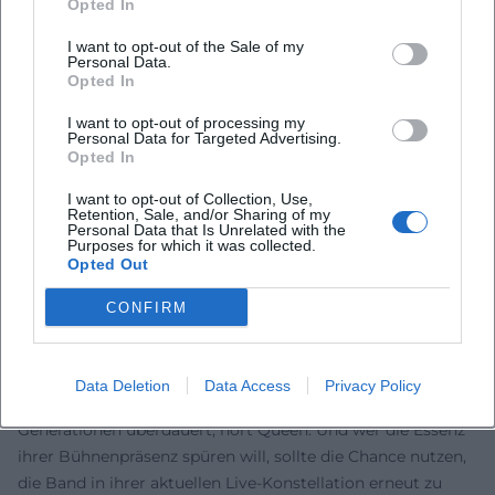
Opted In
Stimmen der Fans
Die Reaktionen der Fans zeigen deutlich: Queen begeistert
I want to opt-out of the Sale of my
Menschen weltweit. Auf Instagram schwärmt ein Fan:
Personal Data.
Opted In
„Diese Harmoniechöre geben mir jedes Mal Gänsehaut.“
Ein YouTube-Kommentar bringt es auf den Punkt:
I want to opt-out of processing my
„Niemand füllt eine Arena wie Queen – zeitlos.“ Auf
Personal Data for Targeted Advertising.
Opted In
Facebook heißt es: „Seit Jahrzehnten Soundtrack meines
Lebens.“ Und auf TikTok liest man: „Bo Rhap in 15 Sekunden
I want to opt-out of Collection, Use,
Retention, Sale, and/or Sharing of my
– und trotzdem pure Magie.“
Personal Data that Is Unrelated with the
Fazit: Queen heute hören, morgen live erleben
Purposes for which it was collected.
Opted Out
Queen bleibt ein klingendes Synonym für musikalische
Kühnheit, große Gefühle und kollektiv erlebbare Energie.
CONFIRM
Die Diskographie vereint Komposition, Arrangement und
Produktion auf höchstem Niveau – von den
operettenhaften Eskalationen bis zur bassgetriebenen
Data Deletion
Data Access
Privacy Policy
Club-Elektrizität. Wer verstehen will, warum Rockmusik
Generationen überdauert, hört Queen. Und wer die Essenz
ihrer Bühnenpräsenz spüren will, sollte die Chance nutzen,
die Band in ihrer aktuellen Live-Konstellation erneut zu