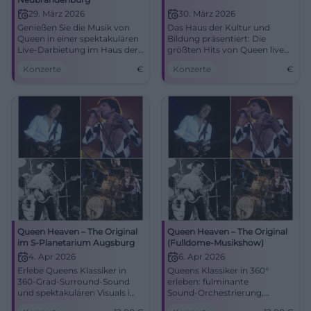
29. März 2026
30. März 2026
Genießen Sie die Musik von
Das Haus der Kultur und
Queen in einer spektakulären
Bildung präsentiert: Die
Live-Darbietung im Haus der
größten Hits von Queen live
Kultur und Bildung. Eine
mit Frontmann Valentin L.
Konzerte
€
Konzerte
€
Show für alle Rock- und Pop-
Findling.
Fans!
Queen Heaven – The Original
Queen Heaven – The Original
im S-Planetarium Augsburg
(Fulldome-Musikshow)
4. Apr 2026
6. Apr 2026
Erlebe Queens Klassiker in
Queens Klassiker in 360°
360‑Grad‑Surround‑Sound
erleben: fulminante
und spektakulären Visuals im
Sound‑Orchestrierung,
S‑Planetarium Augsburg.
visuelle Kuppel‑Effekte und