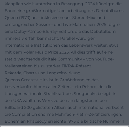
klanglich wie kuratorisch in Bewegung. 2024 kündigte die
Band eine großformatige Überarbeitung des Debütalbums
Queen (1973) an – inklusive neuer Stereo-Mixe und
umfangreicher Session- und Live-Materialien. 2025 folgte
eine Dolby-Atmos-Blu-ray-Edition, die das Debütalbum
immersiv erfahrbar macht. Parallel würdigen
internationale Institutionen das Lebenswerk weiter, etwa
mit dem Polar Music Prize 2025. All dies trifft auf eine
stetig wachsende digitale Community – von YouTube-
Meilensteinen bis zu starker TikTok-Präsenz.
Rekorde, Charts und Langzeitwirkung
Queens Greatest Hits ist in Großbritannien das
bestverkaufte Album aller Zeiten – ein Rekord, der die
transgenerationale Strahlkraft des Songbooks belegt. In
den USA zählt das Werk zu den am längsten in den
Billboard 200 gelisteten Alben; auch international verbucht
die Compilation enorme Mehrfach-Platin-Zertifizierungen.
Bohemian Rhapsody erreichte 1975 die britische Nummer 1
für neun Wochen und kehrte 1991 an die Spitze zurück; in