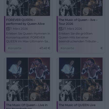
FOREVER QUEEN –
The Music of Queen – live –
performed by Queen Alive
Tour 2026
7. März 2026
27. März 2026
Erleben Sie Queen-Hymnen in
Erleben Sie die größten
Konzertqualität: FOREVER
Queen-Hits bei einer
QUEEN im Max-Littmann-Saal
beeindruckenden Tribute-
Bad Kissingen. Samstag,
Show in Schwerin. Eine
Konzerte
47,40
€
Konzerte
€
07.03.2026, 20:00 Uhr, ab
unvergessliche Nacht für
47,40 €. Große Emotionen,
Queen-Fans!
druckvoller Sound – jetzt
Tickets sichern! #QueenAlive
The Music Of Queen – Live in
The Music of QUEEN Live
Neubrandenburg