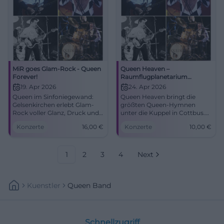
MiR goes Glam-Rock - Queen
Queen Heaven –
Forever!
Raumflugplanetarium
Cottbus
19. Apr 2026
24. Apr 2026
Queen im Sinfoniegewand:
Queen Heaven bringt die
Gelsenkirchen erlebt Glam-
größten Queen-Hymnen
Rock voller Glanz, Druck und
unter die Kuppel in Cottbus.
Gänsehaut. Am 19.04.2026 im
Rock, Bilder und Gänsehaut
Konzerte
16,00
€
Konzerte
10,00
€
MiR ab 16 €. #QueenForever
am 24.04.2026 für 10 Euro.
#Gelsenkirchen
#Cottbus #QueenHeaven
1
2
3
4
Next
Kuenstler
Queen Band
Schnellzugriff