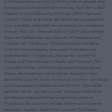
Die Diskographie von San2 & His Soul Patrol spiegelt eine
konsequente künstlerische Entwicklung. Nach dem Debüt
„Rebirth of Soul & Recycling the Blues“ (2011) folgte mit
„Hold On“ (2016) eine Platte, die San2 in der europäischen
Soul- und R&B-Landschaft fest verankerte. Die erweiterte
Version „Hold On – Extended Edition“ (2017) dokumentiert
dabei den Reifeprozess des Materials in Produktion und
Tracklist. Mit „The Rescue“ (2019) konsolidiert die Band
ihren Stil: eine kompakte, groovende Produktion mit
Radioresonanz – Singles wie „Rescue Me“ sorgten für
Airplay und Chart-Notizen im Radio. 2023 erschien „The
Groundlift Stories“, ein live & unplugged eingefangenes
Album, das Repertoire und Kunst der Reduktion feiert:
akustische Gitarren, Piano, Harmonica, Stimme – ein Fokus
auf Songsubstanz, Interaktion und Intimität. 2024 setzte
San2 mit der EP „Stoned on Love“ eine neue Duftmarke;
das Release zeigt pointiertes Songwriting und eine
Produktion, die zwischen Vintage-Wärme und Moderne
balanciert. (Quellen: Apple Music; san2.de; Top-Charts.)