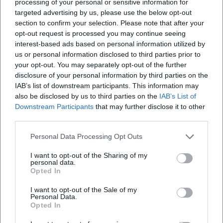
processing of your personal or sensitive information for
Die Auszeichnungen – vom Deutschen Kabarettpreis (2014)
targeted advertising by us, please use the below opt-out
über den Salzburger Stier (2015) bis zum Deutschen
section to confirm your selection. Please note that after your
opt-out request is processed you may continue seeing
Kleinkunstpreis Kabarett (2018) – markieren Etappen einer
interest-based ads based on personal information utilized by
Karriere, die Qualität und Kontinuität verbindet.
us or personal information disclosed to third parties prior to
Pressestimmen heben ihr schauspielerisches Können, das
your opt-out. You may separately opt-out of the further
Tempo der Analyse und die Unerschrockenheit in der
disclosure of your personal information by third parties on the
Themenwahl hervor. Kritiken betonen regelmäßig, wie
IAB’s list of downstream participants. This information may
konsequent sie „gegen den Strich bürstet“ und heiße Eisen
also be disclosed by us to third parties on the
IAB’s List of
anfasst, ohne in Effekthascherei zu verfallen. Diese
Downstream Participants
that may further disclose it to other
third parties.
Anerkennung aus Fachpresse und Jurys verankert ihre
Autorität im Kanon des zeitgenössischen Kabaretts.
Personal Data Processing Opt Outs
Musikjournalistische Betrachtung: Form, Timing, „Groove“
der Pointe
I want to opt-out of the Sharing of my
personal data.
Solgas Programme besitzen musikalische Struktur: Auftakt
Opted In
als Motiv-Setzung, thematische Durchführung, Reprisen
I want to opt-out of the Sale of my
mit Variation. Ihr „Groove“ liegt im Wechsel von Staccato-
Personal Data.
Pointen und legatohaften Erzählbögen; Pausen werden wie
Opted In
Fermaten gesetzt, um Lachen, Nachdenken und Einsickern