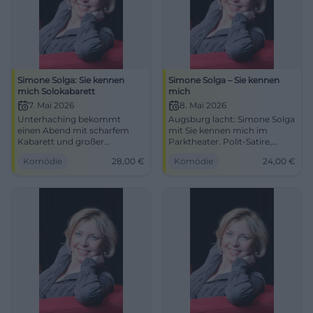
Simone Solga: Sie kennen
Simone Solga – Sie kennen
mich Solokabarett
mich
7. Mai 2026
8. Mai 2026
Unterhaching bekommt
Augsburg lacht: Simone Solga
einen Abend mit scharfem
mit Sie kennen mich im
Kabarett und großer
Parktheater. Polit-Satire,
Bühnenpräsenz: Simone
Tempo, starke
Komödie
28,00
€
Komödie
24,00
€
Solga bringt Sie kennen mich
Publikumsreaktion.
ins KUBIZ. 07.05.2026, ab 28
08.05.2026, 20:00 Uhr, ab 24
Euro. #Kabarett #Comedy
€. Barrierefrei, gute
Anbindung. Tickets sichern!
#Kabarett