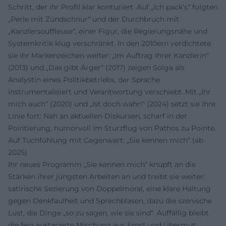
Schritt, der ihr Profil klar konturiert. Auf „Ich pack’s“ folgten
„Perle mit Zündschnur“ und der Durchbruch mit
„Kanzlersouffleuse“, einer Figur, die Regierungsnähe und
Systemkritik klug verschränkt. In den 2010ern verdichtete
sie ihr Markenzeichen weiter: „Im Auftrag Ihrer Kanzlerin“
(2013) und „Das gibt Ärger“ (2017) zeigen Solga als
Analystin eines Politikbetriebs, der Sprache
instrumentalisiert und Verantwortung verschiebt. Mit „Ihr
mich auch“ (2020) und „Ist doch wahr!“ (2024) setzt sie ihre
Linie fort: Nah an aktuellen Diskursen, scharf in der
Pointierung, humorvoll im Sturzflug von Pathos zu Pointe.
Auf Tuchfühlung mit Gegenwart: „Sie kennen mich“ (ab
2025)
Ihr neues Programm „Sie kennen mich“ knüpft an die
Stärken ihrer jüngsten Arbeiten an und treibt sie weiter:
satirische Sezierung von Doppelmoral, eine klare Haltung
gegen Denkfaulheit und Sprechblasen, dazu die szenische
Lust, die Dinge „so zu sagen, wie sie sind“. Auffällig bleibt
die fein austarierte Mischung aus Ernst und Übermut: