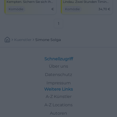
Kempten. Sichern Sie sich Ihre
Lindau. Zwei Stunden Timing,
Plätze für einen
Pointen, Publikumsreaktion.
Komödie
€
Komödie
34,70
€
unvergesslichen Abend.
20.09.2026, 19:00, ab 34,70 €.
Befreiendes Lacherlebnis –
jetzt Tickets sichern.
#SimoneSolga
1
Kuenstler
Simone Solga
Schnellzugriff
Über uns
Datenschutz
Impressum
Weitere Links
A-Z Künstler
A-Z Locations
Autoren