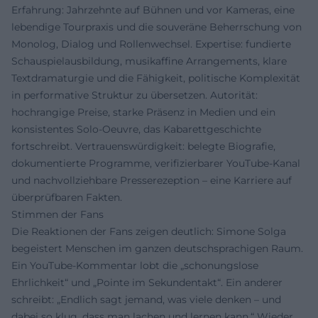
Erfahrung: Jahrzehnte auf Bühnen und vor Kameras, eine
lebendige Tourpraxis und die souveräne Beherrschung von
Monolog, Dialog und Rollenwechsel. Expertise: fundierte
Schauspielausbildung, musikaffine Arrangements, klare
Textdramaturgie und die Fähigkeit, politische Komplexität
in performative Struktur zu übersetzen. Autorität:
hochrangige Preise, starke Präsenz in Medien und ein
konsistentes Solo-Oeuvre, das Kabarettgeschichte
fortschreibt. Vertrauenswürdigkeit: belegte Biografie,
dokumentierte Programme, verifizierbarer YouTube-Kanal
und nachvollziehbare Presserezeption – eine Karriere auf
überprüfbaren Fakten.
Stimmen der Fans
Die Reaktionen der Fans zeigen deutlich: Simone Solga
begeistert Menschen im ganzen deutschsprachigen Raum.
Ein YouTube-Kommentar lobt die „schonungslose
Ehrlichkeit“ und „Pointe im Sekundentakt“. Ein anderer
schreibt: „Endlich sagt jemand, was viele denken – und
dabei so klug, dass man lachen und lernen kann.“ Wieder