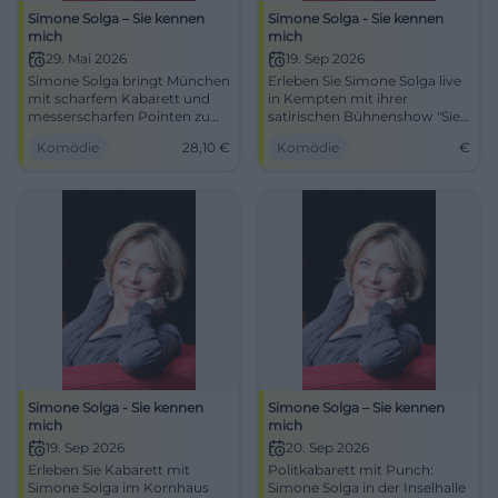
Simone Solga – Sie kennen
Simone Solga - Sie kennen
mich
mich
29. Mai 2026
19. Sep 2026
Simone Solga bringt München
Erleben Sie Simone Solga live
mit scharfem Kabarett und
in Kempten mit ihrer
messerscharfen Pointen zum
satirischen Bühnenshow "Sie
Lachen. Sie kennen mich im
kennen mich" am 19.
Komödie
28,10
€
Komödie
€
Schlachthof: 29.05.2026,
September 2026!
Tickets ab 28,10 €. #Kabarett
Simone Solga - Sie kennen
Simone Solga – Sie kennen
mich
mich
19. Sep 2026
20. Sep 2026
Erleben Sie Kabarett mit
Politkabarett mit Punch:
Simone Solga im Kornhaus
Simone Solga in der Inselhalle