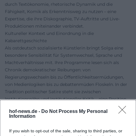
durch Textökonomie, rhetorische Dynamik und die
Fähigkeit, Komik als Erkenntnisweg zu nutzen – eine
Expertise, die ihre Diskographie, TV-Auftritte und Live-
Produktionen miteinander verbindet.
Kultureller Kontext und Einordnung in die
Kabarettgeschichte
Als ostdeutsch sozialisierte Künstlerin bringt Solga eine
besondere Sensibilität für Systemwechsel, Sprache und
Machtverhältnisse mit. Ihre Programme lesen sich als
Chronik demokratischer Reibungen: von
Regierungswechseln bis zu Öffentlichkeitsermüdungen,
von Medienlogiken bis zu debattenmüden Floskeln. In der
Tradition politischer Satire steht sie zwischen
Institutionsnähe und institutioneller Kritik – eine Position,
die Kabarett als gesellschaftliche Kontrollinstanz denkbar
hof-news.de -
Do Not Process My Personal
macht. Ihre Autorität speist sich aus Bühnenroutine,
Information
Auszeichnungen und dem kontinuierlichen Dialog mit der
Öffentlichkeit.
If you wish to opt-out of the sale, sharing to third parties, or
Resonanz, Preise und Pressestimmen