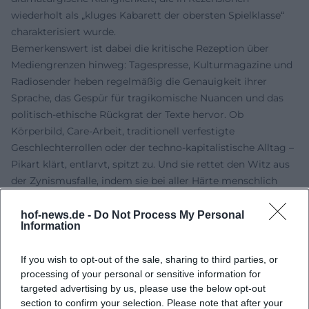
wiederholt als „kluges Kabarett der obersten Spielklasse“
charakterisiert wurde.
Bemerkenswert ist dabei die kritische Rezeption über
Mediengrenzen hinweg: Tagespresse, Kulturmagazine und
Radiosender heben regelmäßig die Genauigkeit ihrer
Sprache, das Gespür für tragikomische Nuancen und das
politisch-ethische Rückgrat der Texte hervor. Ob
Körperbild, Care-Arbeit, traditionell verfestigte
Geschlechterrollen oder der techno-kapitalistische Alltag –
Pikart klärt, entlarvt, spitzt zu. Und sie rettet den Witz aus
der Zynismusfalle, indem sie bei aller Härte menschlich
bleibt.
Stil und Handschrift: Arrangement, Textur, Timing
hof-news.de -
Do Not Process My Personal
Information
Sonja Pikarts Stil lässt sich als Schnittpunkt von
Theatermonolog, literarischer Satire und Stand-up-
If you wish to opt-out of the sale, sharing to third parties, or
Beschleunigung beschreiben. Ihre Texte sind dicht
processing of your personal or sensitive information for
arrangiert: Alliterationen, Metaphern, Leitmotive und
targeted advertising by us, please use the below opt-out
Gegenrhythmen strukturieren den Abend. Gestische
section to confirm your selection. Please note that after your