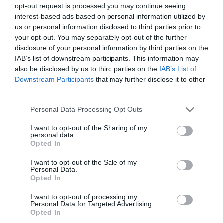
Akzente, Blickachsen und Stimmfarben erzeugen eine
opt-out request is processed you may continue seeing
innere Musik, die den Humor trägt. Die künstlerische
interest-based ads based on personal information utilized by
Entwicklung über die Jahre – von der spielerischen
us or personal information disclosed to third parties prior to
your opt-out. You may separately opt-out of the further
Alltagskritik zur klaren politisch-philosophischen Setzung –
disclosure of your personal information by third parties on the
spiegelt sich in längeren thematischen Bögen und einer
IAB’s list of downstream participants. This information may
spürbaren Lust am gedanklichen Risiko.
also be disclosed by us to third parties on the
IAB’s List of
Im Zentrum steht eine ethische Poetik des Kabaretts:
Downstream Participants
that may further disclose it to other
Lachen nicht als Flucht, sondern als Erkenntnismoment.
third parties.
Ihre Arrangement-Entscheidungen folgen oft dem Prinzip
Personal Data Processing Opt Outs
Kontrast und Kontrapunkt – leicht gegen schwer, zart
gegen scharf, privat gegen systemisch. Dieser Wechsel
I want to opt-out of the Sharing of my
erzeugt die typische Pikart-Spannung: Das Publikum
personal data.
Opted In
verharrt nie im reinen Amüsement; immer schon wird das
Nächste hörbar gemacht, der Subtext vorbereitet, die
I want to opt-out of the Sale of my
Personal Data.
nächste Brechung komponiert.
Opted In
Fernsehen, Radio, Kollaborationen
Parallel zu den Soloabenden war und ist Pikart in ORF-
I want to opt-out of processing my
Personal Data for Targeted Advertising.
Formaten wie „Pratersterne“, „Sommerkabarett“,
Opted In
„Kabarettgipfel“ und Quiz- bzw. Gesprächssendungen