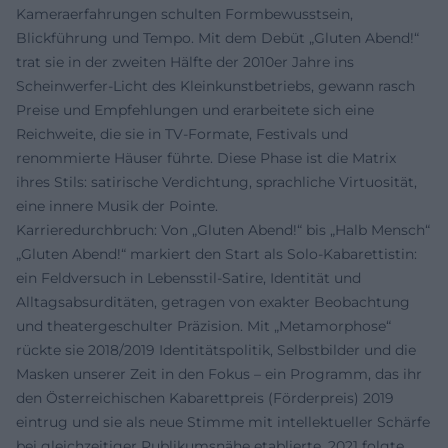
Kameraerfahrungen schulten Formbewusstsein,
Blickführung und Tempo. Mit dem Debüt „Gluten Abend!“
trat sie in der zweiten Hälfte der 2010er Jahre ins
Scheinwerfer-Licht des Kleinkunstbetriebs, gewann rasch
Preise und Empfehlungen und erarbeitete sich eine
Reichweite, die sie in TV-Formate, Festivals und
renommierte Häuser führte. Diese Phase ist die Matrix
ihres Stils: satirische Verdichtung, sprachliche Virtuosität,
eine innere Musik der Pointe.
Karrieredurchbruch: Von „Gluten Abend!“ bis „Halb Mensch“
„Gluten Abend!“ markiert den Start als Solo-Kabarettistin:
ein Feldversuch in Lebensstil-Satire, Identität und
Alltagsabsurditäten, getragen von exakter Beobachtung
und theatergeschulter Präzision. Mit „Metamorphose“
rückte sie 2018/2019 Identitätspolitik, Selbstbilder und die
Masken unserer Zeit in den Fokus – ein Programm, das ihr
den Österreichischen Kabarettpreis (Förderpreis) 2019
eintrug und sie als neue Stimme mit intellektueller Schärfe
bei gleichzeitiger Publikumsnähe etablierte. 2021 folgte