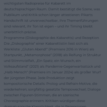
wichtigsten Radiopreise für Kabarett im
deutschsprachigen Raum. Damit bestätigt die Szene, was
Publikum und Kritik schon länger attestieren: Pikarts
Handschrift ist unverwechselbar, ihre Themenführungen
sind relevant, ihr Ton ist eigen – und ihr Timing bleibt
unerbittlich präzise.
Programme (Diskographie des Kabaretts) und Rezeption
Die „Diskographie“ einer Kabarettistin liest sich als
Werkliste: „Gluten Abend!“ (Premiere 2016 in Wien) als
Startpunkt, „Metamorphose“ (2018) als Reifung in Struktur
und Stimmvielfalt, „Ein Spatz, ein Wunsch, ein
Volksaufstand“ (2021) als Pandemie-Gegenwartsstück und
„Halb Mensch“ (Premiere im Januar 2024) als großer Wurf
der jüngsten Phase. Jede Produktion zeigt
kompositorische Details: Prolog und Refrain-Motive, die
wiederkehren; sorgfältig gesetzte Tempowechsel; Dialoge
zwischen Figuren-Stimmen, die an szenische
Choreographie erinnern. Kritiken würdigen diese
dramaturgische Klanglichkeit, die in Rezensionen