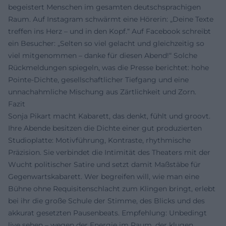
begeistert Menschen im gesamten deutschsprachigen
Raum. Auf Instagram schwärmt eine Hörerin: „Deine Texte
treffen ins Herz – und in den Kopf.“ Auf Facebook schreibt
ein Besucher: „Selten so viel gelacht und gleichzeitig so
viel mitgenommen – danke für diesen Abend!“ Solche
Rückmeldungen spiegeln, was die Presse berichtet: hohe
Pointe-Dichte, gesellschaftlicher Tiefgang und eine
unnachahmliche Mischung aus Zärtlichkeit und Zorn.
Fazit
Sonja Pikart macht Kabarett, das denkt, fühlt und groovt.
Ihre Abende besitzen die Dichte einer gut produzierten
Studioplatte: Motivführung, Kontraste, rhythmische
Präzision. Sie verbindet die Intimität des Theaters mit der
Wucht politischer Satire und setzt damit Maßstäbe für
Gegenwartskabarett. Wer begreifen will, wie man eine
Bühne ohne Requisitenschlacht zum Klingen bringt, erlebt
bei ihr die große Schule der Stimme, des Blicks und des
akkurat gesetzten Pausenbeats. Empfehlung: Unbedingt
live sehen – wegen der Energie im Raum, der klugen