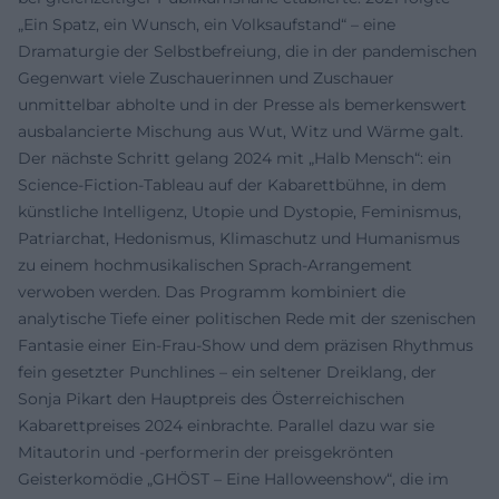
„Ein Spatz, ein Wunsch, ein Volksaufstand“ – eine
Dramaturgie der Selbstbefreiung, die in der pandemischen
Gegenwart viele Zuschauerinnen und Zuschauer
unmittelbar abholte und in der Presse als bemerkenswert
ausbalancierte Mischung aus Wut, Witz und Wärme galt.
Der nächste Schritt gelang 2024 mit „Halb Mensch“: ein
Science-Fiction-Tableau auf der Kabarettbühne, in dem
künstliche Intelligenz, Utopie und Dystopie, Feminismus,
Patriarchat, Hedonismus, Klimaschutz und Humanismus
zu einem hochmusikalischen Sprach-Arrangement
verwoben werden. Das Programm kombiniert die
analytische Tiefe einer politischen Rede mit der szenischen
Fantasie einer Ein-Frau-Show und dem präzisen Rhythmus
fein gesetzter Punchlines – ein seltener Dreiklang, der
Sonja Pikart den Hauptpreis des Österreichischen
Kabarettpreises 2024 einbrachte. Parallel dazu war sie
Mitautorin und -performerin der preisgekrönten
Geisterkomödie „GHÖST – Eine Halloweenshow“, die im