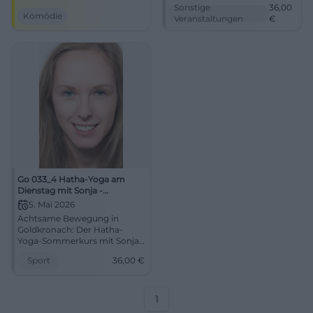
Kabarett als großes
der Grundschule. 04.05.2026,
Sonstige
36,00
Bühnenerlebnis mit klarer
36 Euro. Jetzt Platz sichern.
Komödie
Veranstaltungen
€
Regie, Lichtdramaturgie und
#Yoga
intensiver
Theateratmosphäre. Ein
Abend, der Humor, Haltung
und Nachhall vereint.
Go 033_4 Hatha-Yoga am
Dienstag mit Sonja -
Sommerkurs
5. Mai 2026
Achtsame Bewegung in
Goldkronach: Der Hatha-
Yoga-Sommerkurs mit Sonja
verbindet Ruhe, Atem und
Sport
36,00
€
Entspannung. Am 5. Mai 2026
für 36 Euro. #Yoga
#Goldkronach
1