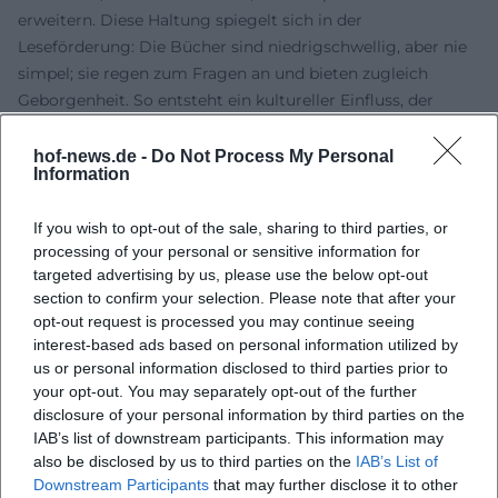
erweitern. Diese Haltung spiegelt sich in der
Leseförderung: Die Bücher sind niedrigschwellig, aber nie
simpel; sie regen zum Fragen an und bieten zugleich
Geborgenheit. So entsteht ein kultureller Einfluss, der
pädagogische Debatten über Autonomie,
Fehlerfreundlichkeit und Fantasie produktiv inspiriert.
hof-news.de -
Do Not Process My Personal
Information
Kultureller Einfluss: Von Schweden in die Welt
Pettersson und Findus wurden in zahlreiche Sprachen
If you wish to opt-out of the sale, sharing to third parties, or
übersetzt und im deutschsprachigen Raum zu
processing of your personal or sensitive information for
Dauerbrennern des Vorleseregal-Kanons. Theaterbühnen,
targeted advertising by us, please use the below opt-out
Museen und Verlage inszenieren die Motive fortlaufend
section to confirm your selection. Please note that after your
neu; Familienkalender, Spiele und Beschäftigungsbücher
opt-out request is processed you may continue seeing
übertragen das Bildvokabular in den Alltag. Die Reihe
interest-based ads based on personal information utilized by
demonstriert, wie literarische Figuren zu kulturellen
us or personal information disclosed to third parties prior to
your opt-out. You may separately opt-out of the further
Ankerpunkten werden: Sie stiften Identität, laden zum
disclosure of your personal information by third parties on the
Nachahmen ein (Basteln, Backen, Tüfteln) und tragen
IAB’s list of downstream participants. This information may
gleichzeitig skandinavisches Lebensgefühl in andere
also be disclosed by us to third parties on the
IAB’s List of
Länder. Nordqvists Autorität speist sich aus der Evidenz der
Downstream Participants
that may further disclose it to other