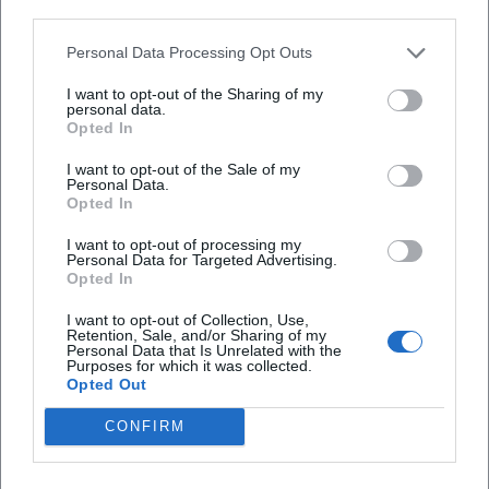
Bilder: Was wahrhaftig gezeichnet erscheint – der leicht
third parties.
schiefe Stuhl, die unaufgeräumte Werkbank, das Federkleid
Personal Data Processing Opt Outs
der Hühner – wird für Kinder zum Erfahrungsraum.
Aktuelle Entwicklungen: Jubiläen, neue Sammlungen,
I want to opt-out of the Sharing of my
anhaltende Sichtbarkeit
personal data.
Opted In
Auch vier Jahrzehnte nach dem Debüt bleibt die Marke
vital. Rund um das 40-jährige Jubiläum erschienen neue
I want to opt-out of the Sale of my
Personal Data.
Sammlungen, die populäre Geschichten bündeln und mit
Opted In
Skizzen, Rezepten und Bastelideen ergänzen – ein Blick in
Nordqvists Werkstattästhetik, der die Produktionsweise
I want to opt-out of processing my
Personal Data for Targeted Advertising.
sichtbar macht. Verlage im deutschsprachigen und
Opted In
skandinavischen Raum pflegen die Reihe mit Kalendern,
Neuauflagen und pädagogisch kuratierten Ausgaben für
I want to opt-out of Collection, Use,
Retention, Sale, and/or Sharing of my
verschiedene Altersstufen. Gleichzeitig belegen
Personal Data that Is Unrelated with the
Purposes for which it was collected.
Nachrichten und Branchenmeldungen die anhaltende
Opted Out
gesellschaftliche Relevanz: Von theaterpädagogischen
Projekten bis hin zu rechtlich-politischen Diskussionen im
CONFIRM
internationalen Buchmarkt bleibt Pettersson-und-Findus-
Content Gegenstand öffentlicher Aufmerksamkeit. So setzt