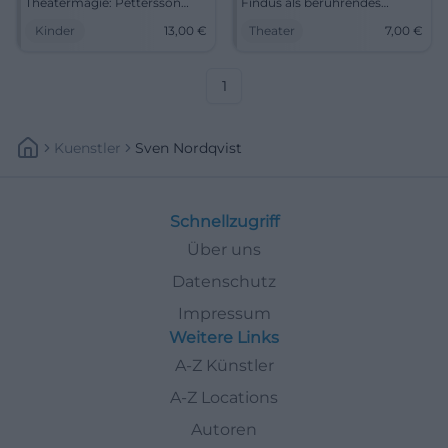
Theatermagie: Pettersson
Findus als berührendes
und Findus feiern in München
Figurentheater ab 4 Jahren,
Kinder
13,00
€
Theater
7,00
€
mit Kindern ab 4 Jahren. Jetzt
50 Minuten voller Witz und
erleben! #Familienzeit
Wärme. #Theater
1
Kuenstler
Sven Nordqvist
Schnellzugriff
Über uns
Datenschutz
Impressum
Weitere Links
A-Z Künstler
A-Z Locations
Autoren