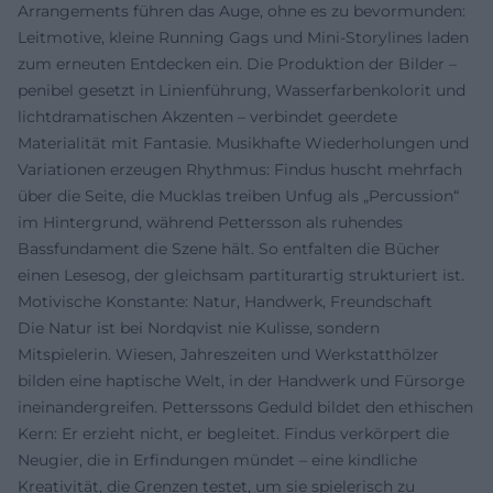
Arrangements führen das Auge, ohne es zu bevormunden:
Leitmotive, kleine Running Gags und Mini-Storylines laden
zum erneuten Entdecken ein. Die Produktion der Bilder –
penibel gesetzt in Linienführung, Wasserfarbenkolorit und
lichtdramatischen Akzenten – verbindet geerdete
Materialität mit Fantasie. Musikhafte Wiederholungen und
Variationen erzeugen Rhythmus: Findus huscht mehrfach
über die Seite, die Mucklas treiben Unfug als „Percussion“
im Hintergrund, während Pettersson als ruhendes
Bassfundament die Szene hält. So entfalten die Bücher
einen Lesesog, der gleichsam partiturartig strukturiert ist.
Motivische Konstante: Natur, Handwerk, Freundschaft
Die Natur ist bei Nordqvist nie Kulisse, sondern
Mitspielerin. Wiesen, Jahreszeiten und Werkstatthölzer
bilden eine haptische Welt, in der Handwerk und Fürsorge
ineinandergreifen. Petterssons Geduld bildet den ethischen
Kern: Er erzieht nicht, er begleitet. Findus verkörpert die
Neugier, die in Erfindungen mündet – eine kindliche
Kreativität, die Grenzen testet, um sie spielerisch zu