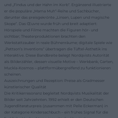
und „Findus und der Hahn im Korb“. Ergänzend illustrierte
er die populäre „Mama Muh“-Reihe und Sachbücher,
darunter das preisgekrönte „Linsen, Lupen und magische
Skope“. Das Œuvre wurde früh und breit adaptiert:
Hörspiele und Filme machten die Figuren hör- und
sichtbar; Theaterproduktionen brachten den
Werkstattzauber in reale Bühnenräume; digitale Spiele wie
„Pettson’s Inventions“ übertragen die Tüftel-Ästhetik ins
Interaktive. Diese Bandbreite belegt Nordqvists Autorität
als Bilderzähler, dessen visuelle Motive – Werkbank, Garten,
Muckla-Kosmos – plattformübergreifend zu funktionieren
scheinen.
Auszeichnungen und Rezeption: Preise als Gradmesser
künstlerischer Qualität
Die Kritikerresonanz begleitet Nordqvists Musikalität der
Bilder seit Jahrzehnten. 1992 erhielt er den Deutschen
Jugendliteraturpreis (zusammen mit Pelle Eckerman) in
der Kategorie Kindersachbuch – ein frühes Signal für die