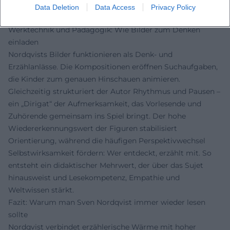
sich die Rezeptionsgeschichte als lebendige, transmediale
Data Deletion
Data Access
Privacy Policy
Erzählung fort.
Werktechnik und Pädagogik: Wie Bilder zum Denken
einladen
Nordqvists Bilder funktionieren als Denk- und
Erzählanlässe. Die Kompositionen eröffnen Suchaufgaben,
die Kinder zum genauen Hinschauen animieren.
Gleichzeitig strukturiert der Autor Rhythmus und Pausen –
ein „Dirigat“ der Aufmerksamkeit, das Vorlesende und
Zuhörende gemeinsam ins Spiel bringt. Der hohe
Wiedererkennungswert der Figuren stabilisiert
Orientierung, während die häufigen Perspektivwechsel
Selbstwirksamkeit fördern: Wer entdeckt, erzählt mit. So
entsteht ein didaktischer Mehrwert, der über das Sujet
hinausweist und Lesekompetenz, Empathie und
Weltwissen stärkt.
Fazit: Warum man Sven Nordqvist immer wieder lesen
sollte
Nordqvist verbindet erzählerische Wärme mit hoher