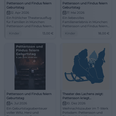
Pettersson und Findus feiern
Pettersson und Findus feiern
Geburtstag
Geburtstag
12. Apr 2026
17. Mai 2026
Ein fröhlicher Theaterausflug
Ein liebevolles
für Familien in München:
Familienerlebnis in München:
Pettersson und Findus feiern
Pettersson und Findus feiern
Geburtstag, ab 4 Jahren, mit
Geburtstag live im Theater.
Kinder
13,00
€
Kinder
18,00
€
Pause und viel Fantasie. Jetzt
Humor, Fantasie und
entdecken! #Familienzeit
Kinderlachen am 17.05.2026.
#Familienzeit
Pettersson und Findus feiern
Theater des Lachens zeigt:
Geburtstag
Pettersson kriegt
Weihnachtsbesuch
4. Jul 2026
10. Dez 2026
Ein Geburtstagsabenteuer
Weihnachtszauber im T-Werk
voller Witz, Herz und
Potsdam: Pettersson und