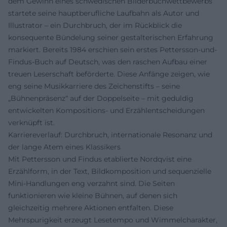
dem Gewinn eines schwedischen Bilderbuchwettbewerbs
startete seine hauptberufliche Laufbahn als Autor und
Illustrator – ein Durchbruch, der im Rückblick die
konsequente Bündelung seiner gestalterischen Erfahrung
markiert. Bereits 1984 erschien sein erstes Pettersson-und-
Findus-Buch auf Deutsch, was den raschen Aufbau einer
treuen Leserschaft beförderte. Diese Anfänge zeigen, wie
eng seine Musikkarriere des Zeichenstifts – seine
„Bühnenpräsenz“ auf der Doppelseite – mit geduldig
entwickelten Kompositions- und Erzählentscheidungen
verknüpft ist.
Karriereverlauf: Durchbruch, internationale Resonanz und
der lange Atem eines Klassikers
Mit Pettersson und Findus etablierte Nordqvist eine
Erzählform, in der Text, Bildkomposition und sequenzielle
Mini-Handlungen eng verzahnt sind. Die Seiten
funktionieren wie kleine Bühnen, auf denen sich
gleichzeitig mehrere Aktionen entfalten. Diese
Mehrspurigkeit erzeugt Lesetempo und Wimmelcharakter,