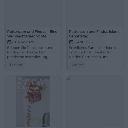
Pettersson und Findus – Eine
Pettersson und Findus feiern
Weihnachtsgeschichte
Geburtstag
20. Nov 2025
2. Apr 2026
Erleben Sie Pettersson und
Fröhliches Familienerlebnis
Findus im Theater Hof:
im Münchner Theater für
poetische Inszenierung,
Kinder: Pettersson und
stimmungsvolles Bühnenbild
Findus ab 4 Jahren, ca. 1:45 h
Theater
Kinder
und berührende
inkl. Pause. Nähe,
Publikumsreaktionen. Ein
Kinderlachen, gemeinsame
winterliches Bühnenerlebnis
Zeit – jetzt Tickets sichern!
für Familien – herzlich,
#Familienzeit
humorvoll, unvergesslich.