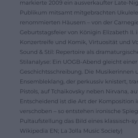
markierte 2009 ein ausverkaufter Late-Nig
Publikum mitsamt mitgebrachten Ukulelen i
renommierten Häusern – von der Carnegie 
Geburtstagsfeier von Königin Elizabeth II
Konzertreife und Komik, Virtuosität und V
Sound & Stil: Repertoire als dramaturgisch
Stilanalyse: Ein UOGB-Abend gleicht eine
Geschichtsschreibung. Die Musikerinnen un
Ensembleklang, der perkussiv knistert, t
Pistols, auf Tchaikovsky neben Nirvana, a
Entscheidend ist die Art der Komposition
verschoben – so entstehen ironische Spi
Pultaufstellung das Bild eines klassisc
Wikipedia EN; La Jolla Music Society)