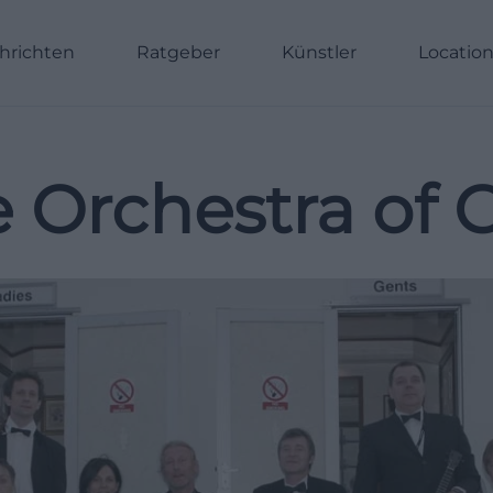
hrichten
Ratgeber
Künstler
Locatio
 Orchestra of G