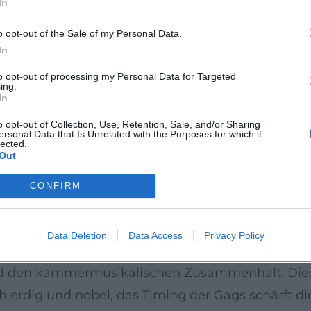
In
 ein Arrangement- und Wahrnehmungskonstrukt ist
räsenz 2024–2026
o opt-out of the Sale of my Personal Data.
leibt das Ensemble auf Tour: 2025 führte die 40
In
elmäßig die anhaltende Popularität in Nordameri
to opt-out of processing my Personal Data for Targeted
ing.
go (La Jolla Music Society) und an der Pennsylvan
In
ei europäischen Festivals, wie in Dresden. Diese
o opt-out of Collection, Use, Retention, Sale, and/or Sharing
ersonal Data that Is Unrelated with the Purposes for which it
lich näher an neue Generationen von Musikfans br
lected.
Out
lich mischen. (Quellen: Stadt Dortmund; La Jolla
CONFIRM
kpresse firmieren die „Ukes“ längst als „much-lov
Data Deletion
Data Access
Privacy Policy
mmate skill“ der Spielerinnen und Spieler hervo
nd den kammermusikalischen Zusammenhalt. Diese
h erdig und nobel, das Timing der Gags schärft d