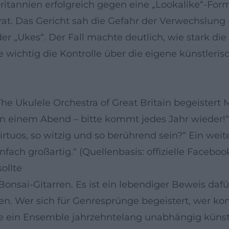
britannien erfolgreich gegen eine „Lookalike“-Fo
rat. Das Gericht sah die Gefahr der Verwechslun
 „Ukes“. Der Fall machte deutlich, wie stark die 
 wichtig die Kontrolle über die eigene künstleris
The Ukulele Orchestra of Great Britain begeistert
 in einem Abend – bitte kommt jedes Jahr wieder!
virtuos, so witzig und so berührend sein?“ Ein we
fach großartig.“ (Quellenbasis: offizielle Facebook
ollte
 Bonsai-Gitarren. Es ist ein lebendiger Beweis da
ten. Wer sich für Genresprünge begeistert, wer k
ie ein Ensemble jahrzehntelang unabhängig künstle