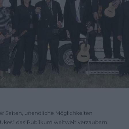
ier Saiten, unendliche Möglichkeiten
ie „Ukes“ das Publikum weltweit verzaubern