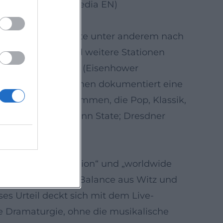
. (Quellen: Wikipedia EN)
th-Anniversary-Route unter anderem nach
ka. Für 2026 sind weitere Stationen
ia State University (Eisenhower
 Dichte an Spielplänen dokumentiert eine
ingt – mit Programmen, die Pop, Klassik,
 Music Society; Penn State; Dresdner
ed national institution“ und „worldwide
r, die raffinierte Balance aus Witz und
s Urteil deckt sich mit dem Live-
ie Dramaturgie, ohne die musikalische