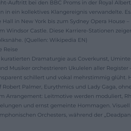
ht-Auftritt bei den BBC Proms in der Royal Albert
n ein kollektives Klangereignis verwandelte. Es 
Hall in New York bis zum Sydney Opera House – un
. im Windsor Castle. Diese Karriere-Stationen zei
olksnähe. (Quellen: Wikipedia EN)
e Reise
r kuratierten Dramaturgie aus Coverkunst, Uminte
d Musiker orchestrieren Ukulelen aller Register 
ransparent schillert und vokal mehrstimmig glüht
uf Robert Palmer, Eurythmics und Lady Gaga, ohne 
 im Arrangement: Leitmotive werden moduliert, R
egelungen und ernst gemeinte Hommagen. Visuell
h-symphonischen Orchesters, während der „Deadpa