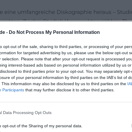
e eine umfangreiche Diskographie heraus – Studi
etzen. Zu den Studiohöhenpunkten zählen „The Uk
recious Little“ (2007), „Christmas with the Ukulele 
de -
Do Not Process My Personal Information
 Pretty Girls“ (2015), „The Originals“ (2016) und 
to opt-out of the sale, sharing to third parties, or processing of your per
ive at the Royal Albert Hall“ konservieren die sz
formation for targeted advertising by us, please use the below opt-out s
rrige Fassung von „Dy-Na-Mi-Tee“ die UK-Popchart
r selection. Please note that after your opt-out request is processed y
eing interest-based ads based on personal information utilized by us or
 Entwicklung: Repertoirepflege, Eigenkompositione
disclosed to third parties prior to your opt-out. You may separately opt-
losure of your personal information by third parties on the IAB’s list of
. This information may also be disclosed by us to third parties on the
IA
de“ bis „Anarchy in the U.K.“
Participants
that may further disclose it to other third parties.
he Umgang mit Gattungscodes. „Ode an die Freude
ampfire-Ballade; „Pinball Wizard“ wird in Vaudevi
l Data Processing Opt Outs
en, weil die Band die Parameter Tonart, Metrik, A
 Die Performance schärft so ein Hörerlebnis zwis
o opt-out of the Sharing of my personal data.