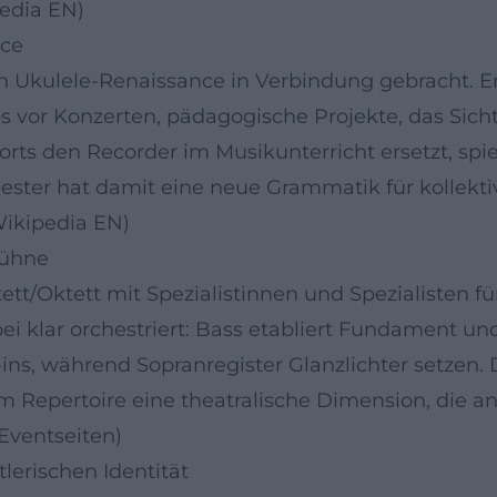
pedia EN)
nce
en Ukulele-Renaissance in Verbindung gebracht. E
s vor Konzerten, pädagogische Projekte, das Sic
ts den Recorder im Musikunterricht ersetzt, spieg
ester hat damit eine neue Grammatik für kollektiv
Wikipedia EN)
Bühne
ett/Oktett mit Spezialistinnen und Spezialisten fü
 klar orchestriert: Bass etabliert Fundament und 
ins, während Sopranregister Glanzlichter setzen. 
m Repertoire eine theatralische Dimension, die a
 Eventseiten)
tlerischen Identität