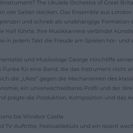
nstrument? The Ukulele Orchestra of Great Britain
t in vier Saiten stecken. Das Ensemble aus Londo
egrenzen und schrieb als unabhängige Formation e
ie Hall führte. Ihre Musikkarriere verbindet künstl
 in jedem Takt die Freude am Spielen hör- und 
umentalist und Musikologe George Hinchliffe seine
Funke für eine Band, die das Instrument nicht als
sich die „Ukes“ gegen die Mechanismen des klass
tonomie, ein unverwechselbares Profil und der di
 und prägte die Produktion, Komposition und das 
oms bis Windsor Castle
nd TV-Auftritte, Festivaldebüts und ein rasant w