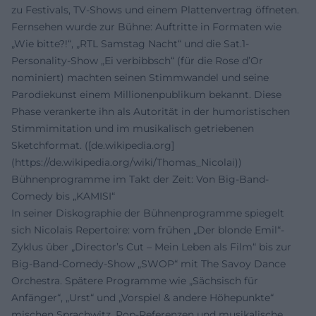
zu Festivals, TV-Shows und einem Plattenvertrag öffneten.
Fernsehen wurde zur Bühne: Auftritte in Formaten wie
„Wie bitte?!“, „RTL Samstag Nacht“ und die Sat.1-
Personality-Show „Ei verbibbsch“ (für die Rose d’Or
nominiert) machten seinen Stimmwandel und seine
Parodiekunst einem Millionenpublikum bekannt. Diese
Phase verankerte ihn als Autorität in der humoristischen
Stimmimitation und im musikalisch getriebenen
Sketchformat. ([de.wikipedia.org]
(https://de.wikipedia.org/wiki/Thomas_Nicolai))
Bühnenprogramme im Takt der Zeit: Von Big-Band-
Comedy bis „KAMISI“
In seiner Diskographie der Bühnenprogramme spiegelt
sich Nicolais Repertoire: vom frühen „Der blonde Emil“-
Zyklus über „Director’s Cut – Mein Leben als Film“ bis zur
Big-Band-Comedy-Show „SWOP“ mit The Savoy Dance
Orchestra. Spätere Programme wie „Sächsisch für
Anfänger“, „Urst“ und „Vorspiel & andere Höhepunkte“
mischen Sprachwitz, Pop-Referenzen und musikalische