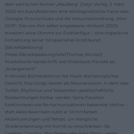
dem satirischen Roman „Maulberg“ (Satyr Verlag, 3. März
2025) ein Ausrufezeichen: eine zeitdiagnostische Farce über
Ostalgie, Provinzrituale und die Versuchsanordnung „Mini-
DDR“. Das von ihm selbst eingelesene Hörbuch (2025)
erweitert seine Stimme zur Erzählerfigur – eine organische
Fortsetzung seiner hörspielnahen Erzählkunst.
([de.wikipedia.org]
(https://de.wikipedia.org/wiki/Thomas_Nicolai))
Musikalische Handschrift und Stilanalyse: Parodie als
„Arrangement“
In Nicolais Bühnenkosmos hat Musik dramaturgisches
Gewicht: Pop-Songs dienen als Resonanzraum, in dem über
Tonfall, Rhythmus und Textpointen gesellschaftliche
Beobachtungen hörbar werden. Seine Parodien
funktionieren wie Re-Harmonisationen bekannter Motive –
statt Akkordwechseln nutzt er Stimmfarben,
Akzentuierungen und Tempo, um klangliche
Wiedererkennung mit Komik zu verschränken. Ob
Coldplay, Country, Max Raabe oder Italo-Disco – seine