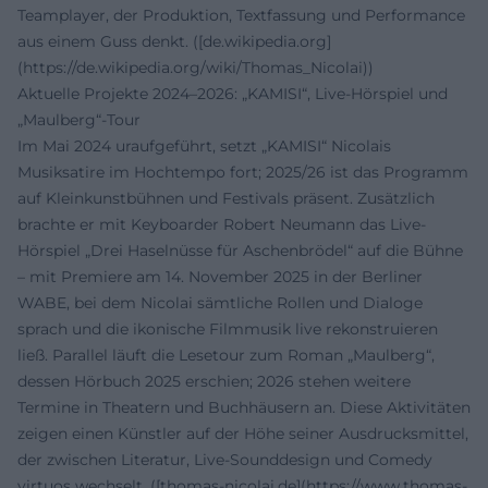
Teamplayer, der Produktion, Textfassung und Performance
aus einem Guss denkt. ([de.wikipedia.org]
(https://de.wikipedia.org/wiki/Thomas_Nicolai))
Aktuelle Projekte 2024–2026: „KAMISI“, Live-Hörspiel und
„Maulberg“-Tour
Im Mai 2024 uraufgeführt, setzt „KAMISI“ Nicolais
Musiksatire im Hochtempo fort; 2025/26 ist das Programm
auf Kleinkunstbühnen und Festivals präsent. Zusätzlich
brachte er mit Keyboarder Robert Neumann das Live-
Hörspiel „Drei Haselnüsse für Aschenbrödel“ auf die Bühne
– mit Premiere am 14. November 2025 in der Berliner
WABE, bei dem Nicolai sämtliche Rollen und Dialoge
sprach und die ikonische Filmmusik live rekonstruieren
ließ. Parallel läuft die Lesetour zum Roman „Maulberg“,
dessen Hörbuch 2025 erschien; 2026 stehen weitere
Termine in Theatern und Buchhäusern an. Diese Aktivitäten
zeigen einen Künstler auf der Höhe seiner Ausdrucksmittel,
der zwischen Literatur, Live-Sounddesign und Comedy
virtuos wechselt. ([thomas-nicolai.de](https://www.thomas-