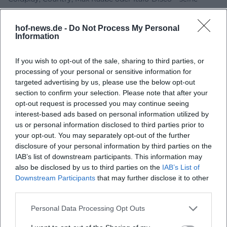
Performances spielen mit Genre-Codes, wechseln Register
bruchlos und erzeugen dabei den Effekt einer Live-
hof-news.de -
Do Not Process My Personal
Produktion, in der Arrangement und Timing zur Pointe
Information
führen. Diese Stimmführung wirkt „musikalisch“, weil sie
Dynamikbögen aufbaut, die an Refrain/Bridge-Strukturen
If you wish to opt-out of the sale, sharing to third parties, or
processing of your personal or sensitive information for
erinnern. ([thomas-nicolai.de](https://www.thomas-
targeted advertising by us, please use the below opt-out
nicolai.de/kamisi?utm_source=openai))
section to confirm your selection. Please note that after your
Diskographie, Tonträger und audiovisuelle Arbeiten
opt-out request is processed you may continue seeing
Nicolais Tonträgerliste reicht von frühen Live- und
interest-based ads based on personal information utilized by
Studioveröffentlichungen wie „Auf anderen Bühnen“ (1996),
us or personal information disclosed to third parties prior to
„Große Stimmen“ (1996), „Der blonde Emil: … macht ernst!“
your opt-out. You may separately opt-out of the further
(1998) über „Patrick Schleifer: Pullover“ (Sony, 2001) und
disclosure of your personal information by third parties on the
IAB’s list of downstream participants. This information may
„Best of Der Blonde Emil“ (2008) bis „Sächsisch for juh“
also be disclosed by us to third parties on the
IAB’s List of
(2012) und „URST“ (2015). Daneben liegen zahlreiche
Downstream Participants
that may further disclose it to other
Hörspiele und Lesungen vor, von „Käpt’n Sharky“ bis „Das
third parties.
Pummeleinhorn“ und „Der Sprachabschneider“, deren
Rezeption seine Vielseitigkeit unterstreicht. Online gibt es
Personal Data Processing Opt Outs
eine Auswahl älterer Aufnahmen und Live-Teaser;