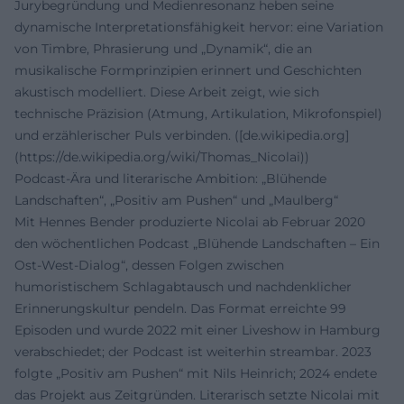
Jurybegründung und Medienresonanz heben seine
dynamische Interpretationsfähigkeit hervor: eine Variation
von Timbre, Phrasierung und „Dynamik“, die an
musikalische Formprinzipien erinnert und Geschichten
akustisch modelliert. Diese Arbeit zeigt, wie sich
technische Präzision (Atmung, Artikulation, Mikrofonspiel)
und erzählerischer Puls verbinden. ([de.wikipedia.org]
(https://de.wikipedia.org/wiki/Thomas_Nicolai))
Podcast-Ära und literarische Ambition: „Blühende
Landschaften“, „Positiv am Pushen“ und „Maulberg“
Mit Hennes Bender produzierte Nicolai ab Februar 2020
den wöchentlichen Podcast „Blühende Landschaften – Ein
Ost-West-Dialog“, dessen Folgen zwischen
humoristischem Schlagabtausch und nachdenklicher
Erinnerungskultur pendeln. Das Format erreichte 99
Episoden und wurde 2022 mit einer Liveshow in Hamburg
verabschiedet; der Podcast ist weiterhin streambar. 2023
folgte „Positiv am Pushen“ mit Nils Heinrich; 2024 endete
das Projekt aus Zeitgründen. Literarisch setzte Nicolai mit