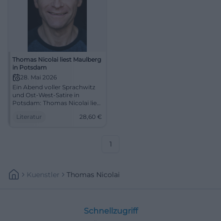
Thomas Nicolai liest Maulberg
in Potsdam
28. Mai 2026
Ein Abend voller Sprachwitz
und Ost-West-Satire in
Potsdam: Thomas Nicolai liest
aus Maulberg im Kabarett
Literatur
28,60
€
Obelisk. 28.05.2026, 19:30 Uhr,
28,60 €. #Literatur
1
Kuenstler
Thomas Nicolai
Schnellzugriff