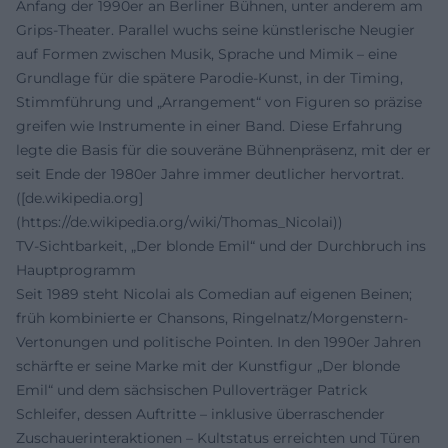
Anfang der 1990er an Berliner Bühnen, unter anderem am
Grips-Theater. Parallel wuchs seine künstlerische Neugier
auf Formen zwischen Musik, Sprache und Mimik – eine
Grundlage für die spätere Parodie-Kunst, in der Timing,
Stimmführung und „Arrangement“ von Figuren so präzise
greifen wie Instrumente in einer Band. Diese Erfahrung
legte die Basis für die souveräne Bühnenpräsenz, mit der er
seit Ende der 1980er Jahre immer deutlicher hervortrat.
([de.wikipedia.org]
(https://de.wikipedia.org/wiki/Thomas_Nicolai))
TV-Sichtbarkeit, „Der blonde Emil“ und der Durchbruch ins
Hauptprogramm
Seit 1989 steht Nicolai als Comedian auf eigenen Beinen;
früh kombinierte er Chansons, Ringelnatz/Morgenstern-
Vertonungen und politische Pointen. In den 1990er Jahren
schärfte er seine Marke mit der Kunstfigur „Der blonde
Emil“ und dem sächsischen Pulloverträger Patrick
Schleifer, dessen Auftritte – inklusive überraschender
Zuschauerinteraktionen – Kultstatus erreichten und Türen