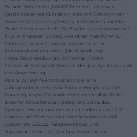
Parodie. 2024 feierte „KAMISI“ Premiere – ein rasant
geschnittener Abend, in dem Nicolai mit 1000 Stimmen
zwischen Pop, Chanson, Country, Elektrosound und Max-
Raabe-Schmelz wechselt. Das Ergebnis: ein dramaturgisch
klug „arrangierter“ Comedy-Abend, der Musikhören zur
Satirepartitur macht und die Virtuosität seiner
Imitationskunst neu rahmt. ([de.wikipedia.org]
(https://de.wikipedia.org/wiki/Thomas_Nicolai))
Stimme als Instrument: Hörbuch, Hörspiel, Synchron – und
eine Auszeichnung
Parallel zur Bühne entwickelte Nicolai eine
außergewöhnliche Sprecherkarriere: Hörspiele für Der
Hörverlag, Argon, Der Audio Verlag und Audible, Rollen
zwischen Kinderliteratur, Fantasy und Satire, dazu
Synchron, Werbeproduktionen und Audio-Guides. 2022
erhielt er den Preis der deutschen Schallplattenkritik
(Bestenliste 02/2022, Kategorie Kinder- und
Jugendaufnahmen) für „Der Sprachabschneider“.