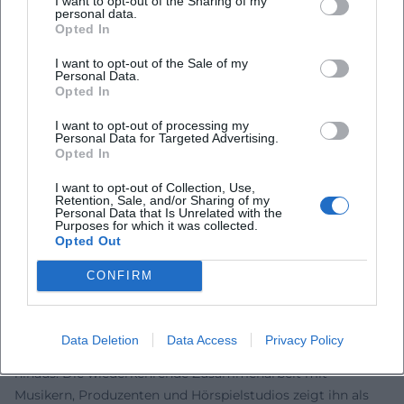
I want to opt-out of the Sharing of my
Videoclips und Trailerschnitte geben Einblick in die
personal data.
Bühnenarbeit und zeigen die präzise Verzahnung von Gag-
Opted In
Struktur und musikalischer Pointe. Dieser Katalog belegt,
I want to opt-out of the Sale of my
wie konsequent Nicolai zwischen Bühne, Studio und
Personal Data.
Opted In
Digitalplattformen pendelt. ([de.wikipedia.org]
(https://de.wikipedia.org/wiki/Thomas_Nicolai))
I want to opt-out of processing my
Kultureller Einfluss und Medienpräsenz
Personal Data for Targeted Advertising.
Opted In
Als Moderator im Quatsch Comedy Club, Gast in populären
TV-Formaten und vielseitiger Sprecher setzte Nicolai
I want to opt-out of Collection, Use,
Maßstäbe für parodistische Stimmenkunst im
Retention, Sale, and/or Sharing of my
Personal Data that Is Unrelated with the
deutschsprachigen Raum. Seine Programme prägen eine
Purposes for which it was collected.
Opted Out
Generation von Musikkabarett-Fans, die in der Verbindung
aus Gesangsimitation, Figurenwechsel und tagesaktueller
CONFIRM
Beobachtung eine moderne Form des Varietés erleben. Die
Auszeichnung der Schallplattenkritik und die anhaltende
Präsenz in Literaturhäusern, Theatern und Festivals stärken
Data Deletion
Data Access
Privacy Policy
seine Autorität weit über das klassische Comedy-Publikum
hinaus. Die wiederkehrende Zusammenarbeit mit
Musikern, Produzenten und Hörspielstudios zeigt ihn als