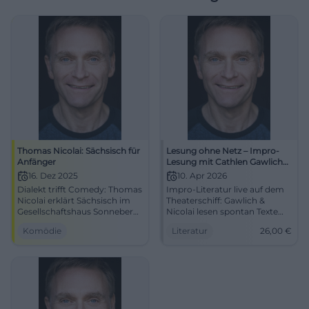
Thomas Nicolai: Sächsisch für
Lesung ohne Netz – Impro-
Anfänger
Lesung mit Cathlen Gawlich
und Thomas Nicolai
16. Dez 2025
10. Apr 2026
Dialekt trifft Comedy: Thomas
Impro-Literatur live auf dem
Nicolai erklärt Sächsisch im
Theaterschiff: Gawlich &
Gesellschaftshaus Sonneberg.
Nicolai lesen spontan Texte
16.12.2025, Dauer ca. 2 Std.,
aus dem Publikum. Freitag,
Komödie
Literatur
26,00
€
Preise folgen. Nah dran,
10.04.2026, 19:30 Uhr, ab 26 €.
pointiert, live erleben – jetzt
Einzigartige Lesungs-
vormerken!
Atmosphäre, große
#SächsischFürAnfänger
Sprachkunst – seien Sie Teil
des Moments! #PotsdamLiest