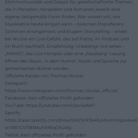
Stimmvirtuosität und Gespür für gesellschaftliche Themen,
die in Parodien, Hörspielen und Romanen jeweils eine
eigene, zeitgemäße Form finden. Wer wissen will, wie
Musiksatire heute klingen kann – zwischen Popreferenz,
Stimmen-Arrangement und klugem Storytelling – erlebt
bei Nicolai ein Live-Gefühl, das auf Platte, im Podcast und
im Buch nachhallt. Empfehlung: Unbedingt live sehen –
„KAMISI“, das Live-Hörspiel oder eine „Maulberg“-Lesung
öffnen den Raum, in dem Humor, Musik und Sprache zur
gemeinsamen Bühne werden.
Offizielle Kanäle von Thomas Nicolai:
Instagram:
https://www.instagram.com/thomas_nicolai_official/
Facebook: Kein offizielles Profil gefunden
YouTube:
https://youtube.com/c/sockefell1
Spotify:
https://open.spotify.com/show/0MZWX3k4EyidvemHqpwkwb
si=RBTCV7dtRAuFjMEqOXuxtg
TikTok: Kein offizielles Profil gefunden