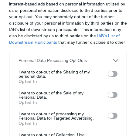
interest-based ads based on personal information utilized by
Yangs Ton ist fokussiert, doch elastisch; ihr Vibrato
us or personal information disclosed to third parties prior to
nuanciert, niemals manieriert. Sie phrasiert mit Sinn für
your opt-out. You may separately opt-out of the further
Form und dramaturgische Zielpunkte, lässt Oberstimmen
disclosure of your personal information by third parties on the
singen und Kontrapunkte sprechen. Ihr Legato besitzt jene
IAB’s list of downstream participants. This information may
innere Spannung, die Linien erst zum Erzählen bringt; die
also be disclosed by us to third parties on the
IAB’s List of
Downstream Participants
that may further disclose it to other
Bogentechnik balanciert Luftigkeit und Grip. Im schnellen
third parties.
Passagenwerk verbindet sie federnde Artikulation mit
präziser Intonation, ohne den musikalischen Fluss zu
Personal Data Processing Opt Outs
verlieren. Diese Interpretationskunst resultiert aus
bewusstem Hören: Struktur wird nicht demonstriert,
I want to opt-out of the Sharing of my
personal data.
sondern hörbar gemacht.
Opted In
Das zeigt sich exemplarisch in Prokofjews Erstem
I want to opt-out of the Sale of my
Violinkonzert, dessen lyrisch leuchtende Melodik sie mit
Personal Data.
silbriger Farbigkeit entfaltet, und im Zweiten Konzert, wo
Opted In
rhythmische Profile und harmonische Kanten akzentuiert,
I want to opt-out of processing my
aber nie überzeichnet werden. Bei Antheil arbeitet sie
Personal Data for Targeted Advertising.
motorische Energie und architektonische Logik
Opted In
gleichermaßen heraus; bei Rihm trifft Klangforschung auf
I want to opt-out of Collection, Use,