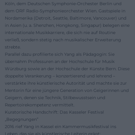
Köln, dem Deutschen Symphonie-Orchester Berlin und
dem ORF Radio-Symphonieorchester Wien. Gastspiele in
Nordamerika (Detroit, Seattle, Baltimore, Vancouver) und
in Asien (u. a. Shenzhen, Hongkong, Singapur) belegen eine
internationale Musikkarriere, die sich nie auf Routine
verließ, sondern stetig nach musikalischer Erweiterung
strebte.
Parallel dazu profilierte sich Yang als Pädagogin: Sie
übernahm Professuren an der Hochschule für Musik
Würzburg sowie an der Hochschule der Künste Bern. Diese
doppelte Verankerung – konzertierend und lehrend –
verstärkte ihre künstlerische Autorität und machte sie zur
Mentorin für eine jüngere Generation von Geigerinnen und
Geigern, denen sie Technik, Stilbewusstsein und
Repertoirekompetenz vermittelt.
Kuratorische Handschrift: Das Kasseler Festival
„Begegnungen”
2016 rief Yang in Kassel ein Kammermusikfestival ins
Leben, das sie als künstlerische Leiterin prägt: