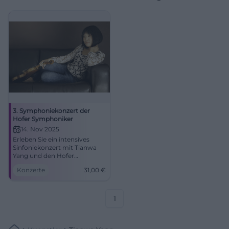
3. Symphoniekonzert der
Hofer Symphoniker
14. Nov 2025
Erleben Sie ein intensives
Sinfoniekonzert mit Tianwa
Yang und den Hofer
Symphonikern im Festsaal
Konzerte
31,00
€
der Freiheitshalle Hof.
Klangfarben zwischen
Hollywood-Magie und
Spätromantik – nah,
1
emotional, unvergesslich.