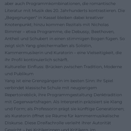
aber auch Programmkombinationen, die romantische
Literatur mit Musik des 20. Jahrhunderts kontrastieren. Die
„Begegnungen“ in Kassel bleiben dabei kreativer
Knotenpunkt; hinzu kommen Rezitals mit Nicholas
Rimmer – etwa Programme, die Debussy, Beethoven,
Antheil und Schubert in einen stimmigen Bogen fügen. So
zeigt sich Yang gleichermaßen als Solistin,
Kammermusikerin und Kuratorin – eine Vielseitigkeit, die
ihr Profil kontinuierlich schärft.
Kultureller Einfluss: Brücken zwischen Tradition, Moderne
und Publikum
Yang ist eine Grenzgängerin im besten Sinn: Ihr Spiel
verbindet klassische Schule mit neugierigem
Repertoireblick, ihre Programmgestaltung Denktradition
mit Gegenwartsfragen. Als Interpretin präzisiert sie Klang
und Form; als Professorin prägt sie künftige Generationen;
als Kuratorin öffnet sie Räume für kammermusikalische
Diskurse. Diese Dreifachrolle verleiht ihrer Autorität
Gewicht – bei Kritikerinnen und Kritikern, im