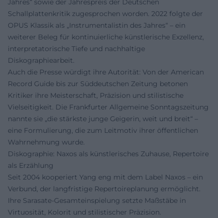
Jahres“ sowie der Jahrespreis der Deutschen
Schallplattenkritik zugesprochen worden. 2022 folgte der
OPUS Klassik als „Instrumentalistin des Jahres“ – ein
weiterer Beleg für kontinuierliche künstlerische Exzellenz,
interpretatorische Tiefe und nachhaltige
Diskographiearbeit.
Auch die Presse würdigt ihre Autorität: Von der American
Record Guide bis zur Süddeutschen Zeitung betonen
Kritiker ihre Meisterschaft, Präzision und stilistische
Vielseitigkeit. Die Frankfurter Allgemeine Sonntagszeitung
nannte sie „die stärkste junge Geigerin, weit und breit“ –
eine Formulierung, die zum Leitmotiv ihrer öffentlichen
Wahrnehmung wurde.
Diskographie: Naxos als künstlerisches Zuhause, Repertoire
als Erzählung
Seit 2004 kooperiert Yang eng mit dem Label Naxos – ein
Verbund, der langfristige Repertoireplanung ermöglicht.
Ihre Sarasate-Gesamteinspielung setzte Maßstäbe in
Virtuosität, Kolorit und stilistischer Präzision.