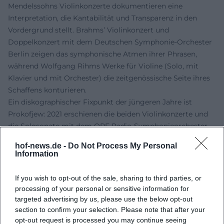
Mendelssohns Violinkonzerte dokumentieren eine
Interpretation, die Kantabilität und Transparenz in den
Vordergrund stellt. Brahms’ Violinkonzert und
Doppelkonzert mit dem Deutschen Symphonie-Orchester
Berlin zeigen das symphonische Atmen ihrer Phrasen,
während Wolfgang Rihms Werke für Violine (Solo, mit
Klavier und mit Orchester) die zeitgenössische Seite ihres
Schaffens konturieren.
Ein diskographischer Fixpunkt der jüngeren Jahre ist
Prokofjew: 2021 erschienen die beiden Violinkonzerte und
die Solosonate mit dem ORF Radio-Symphonieorchester
Wien unter Jun Märkl – eine Aufnahme, die in der
hof-news.de -
Do Not Process My Personal
Fachpresse für Balance, Klarheit und erzählerischen
Information
Spannungsbogen gelobt wurde. 2023 folgten die vier
Violinsonaten von George Antheil mit Nicholas Rimmer,
If you wish to opt-out of the sale, sharing to third parties, or
die Yangs Affinität zu amerikanischer Moderne und
processing of your personal or sensitive information for
rhythmischer Plastizität profilieren.
targeted advertising by us, please use the below opt-out
section to confirm your selection. Please note that after your
Stil und Technik: Klangdramaturgie, Artikulationskultur,
opt-out request is processed you may continue seeing
interpretatorische Ökonomie