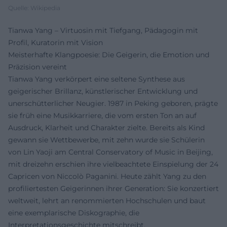
Quelle: Wikipedia
Tianwa Yang – Virtuosin mit Tiefgang, Pädagogin mit
Profil, Kuratorin mit Vision
Meisterhafte Klangpoesie: Die Geigerin, die Emotion und
Präzision vereint
Tianwa Yang verkörpert eine seltene Synthese aus
geigerischer Brillanz, künstlerischer Entwicklung und
unerschütterlicher Neugier. 1987 in Peking geboren, prägte
sie früh eine Musikkarriere, die vom ersten Ton an auf
Ausdruck, Klarheit und Charakter zielte. Bereits als Kind
gewann sie Wettbewerbe, mit zehn wurde sie Schülerin
von Lin Yaoji am Central Conservatory of Music in Beijing,
mit dreizehn erschien ihre vielbeachtete Einspielung der 24
Capricen von Niccolò Paganini. Heute zählt Yang zu den
profiliertesten Geigerinnen ihrer Generation: Sie konzertiert
weltweit, lehrt an renommierten Hochschulen und baut
eine exemplarische Diskographie, die
Interpretationsgeschichte mitschreibt.