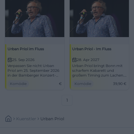
Urban Priol im Fluss
Urban Priol - Im Fluss
25. Sep 2026
28. Apr 2027
Verpassen Sie nicht Urban
Urban Priol bringt Bonn mit
Priol am 25. September 2026
scharfem Kabarett und
in der Bamberger Konzert-
großem Timing zum Lachen.
und Kongresshalle. Ein
Im Haus der Springmaus
Komödie
€
Komödie
39,90
€
Abend, der Lachen garantiert!
wartet ein Abend voller
Pointen, Tempo und Zeitgeist.
#Kabarett #Bonn
1
Kuenstler
Urban Priol