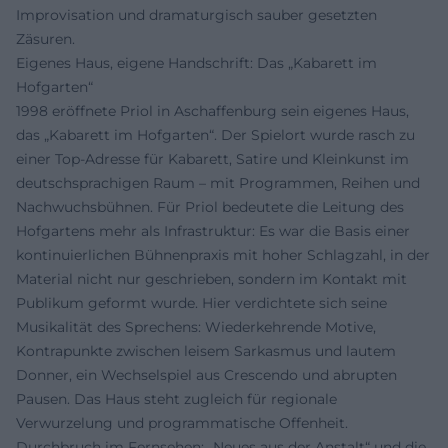
Improvisation und dramaturgisch sauber gesetzten
Zäsuren.
Eigenes Haus, eigene Handschrift: Das „Kabarett im
Hofgarten“
1998 eröffnete Priol in Aschaffenburg sein eigenes Haus,
das „Kabarett im Hofgarten“. Der Spielort wurde rasch zu
einer Top-Adresse für Kabarett, Satire und Kleinkunst im
deutschsprachigen Raum – mit Programmen, Reihen und
Nachwuchsbühnen. Für Priol bedeutete die Leitung des
Hofgartens mehr als Infrastruktur: Es war die Basis einer
kontinuierlichen Bühnenpraxis mit hoher Schlagzahl, in der
Material nicht nur geschrieben, sondern im Kontakt mit
Publikum geformt wurde. Hier verdichtete sich seine
Musikalität des Sprechens: Wiederkehrende Motive,
Kontrapunkte zwischen leisem Sarkasmus und lautem
Donner, ein Wechselspiel aus Crescendo und abrupten
Pausen. Das Haus steht zugleich für regionale
Verwurzelung und programmatische Offenheit.
Durchbruch im Fernsehen: „Neues aus der Anstalt“ und die