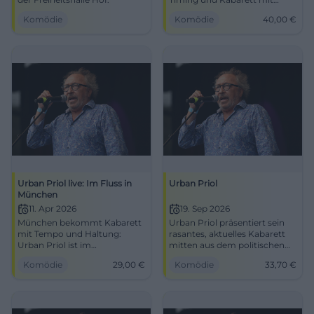
Tiefgang im Festsaal der
Komödie
Komödie
40,00
€
Freiheitshalle. Sichere dir
Tickets für einen Abend voller
Pointen und
Publikumsreaktionen.
Urban Priol live: Im Fluss in
Urban Priol
München
11. Apr 2026
19. Sep 2026
München bekommt Kabarett
Urban Priol präsentiert sein
mit Tempo und Haltung:
rasantes, aktuelles Kabarett
Urban Priol ist im
mitten aus dem politischen
Lustspielhaus live zu erleben.
Wahnsinn.
Komödie
29,00
€
Komödie
33,70
€
#Kabarett #München
#UrbanPriol