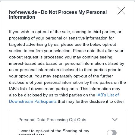
belebt wird.
Preise, Auszeichnungen und Anerkennung
hof-news.de -
Do Not Process My Personal
Information
Die Liste der Auszeichnungen ist lang und dokumentiert
die fachliche Anerkennung seiner Arbeit: Vom Passauer
If you wish to opt-out of the sale, sharing to third parties, or
ScharfrichterBeil (1986) über den Salzburger Stier (1997),
processing of your personal or sensitive information for
den Deutschen Kleinkunstpreis (2000), den Deutschen
targeted advertising by us, please use the below opt-out
Kabarettpreis (2002) und den Bayerischen Kabarettpreis
section to confirm your selection. Please note that after your
(2003) bis hin zu Medienpreisen wie dem Deutschen
opt-out request is processed you may continue seeing
Fernsehpreis (2007, gemeinsam mit Georg Schramm).
interest-based ads based on personal information utilized by
Hinzu kommen regionale Ehrungen und Kulturpreise, die
us or personal information disclosed to third parties prior to
your opt-out. You may separately opt-out of the further
seine nachhaltige Präsenz in der deutschsprachigen
disclosure of your personal information by third parties on the
Kabarettszene sichtbar machen. In Summe spiegelt dies
IAB’s list of downstream participants. This information may
„Autorität“ im Sinne von EEAT: die dauerhafte Validierung
also be disclosed by us to third parties on the
IAB’s List of
durch Fachjurys, Fachpresse und Publikum.
Downstream Participants
that may further disclose it to other
Engagement, Haltung und Netzwerk
third parties.
Priol steht seit vielen Jahren für eine Haltung, die Satire,
Personal Data Processing Opt Outs
Bürgergeist und Aufklärung verbindet. Seine
Mitgliedschaft im globalisierungskritischen Netzwerk
I want to opt-out of the Sharing of my
Attac unterstreicht, dass er politische Ökonomie und