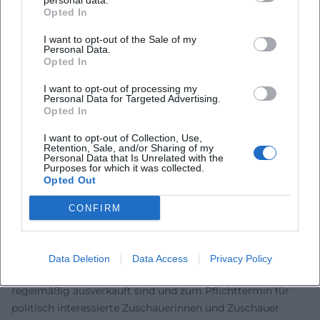
personal data.
Opted In
gesellschaftliche Machtverhältnisse nicht nur beobachtet,
sondern aktiv debattiert. Gleichzeitig wirkt sein Hofgarten
I want to opt-out of the Sale of my
Personal Data.
als Knotenpunkt: Bühne, Labor und Treffpunkt für
Opted In
etablierte Namen und neue Stimmen. Diese Vernetzung
stärkt die Szene und verankert sein Werk in einer
I want to opt-out of processing my
Personal Data for Targeted Advertising.
lebendigen, heterogenen Kabarettkultur.
Opted In
Fernsehen, Radio und Bühne: Ein Dreiklang
Die künstlerische Produktion folgt einem Dreiklang: Bühne
I want to opt-out of Collection, Use,
Retention, Sale, and/or Sharing of my
als Ursprungsraum, Audio als Archiv und
Personal Data that Is Unrelated with the
Purposes for which it was collected.
Fernsehen/Streaming als Reichweitenverstärker. TV-
Opted Out
Formate wie „Neues aus der Anstalt“ oder Ausstrahlungen
von „TILT!“ auf 3sat schaffen das Fenster zur Breite,
CONFIRM
während die Audio-Editionen die feinen Nuancen der Live-
Abende konservieren. Diese Verzahnung – Komposition,
Arrangement, Produktion – bildet das Rückgrat seiner
Data Deletion
Data Access
Privacy Policy
Marke und erklärt, warum seine Jahresrückblicke
regelmäßig ausverkauft sind und zum Pflichttermin für
politisch interessierte Zuschauerinnen und Zuschauer