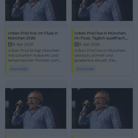
Urban Priol live: Im Fluss in
Urban Priol live in München:
München 2026
Im Fluss. Täglich quellfrisch,
immer aktuell!
9. Apr 2026
9. Apr 2026
Urban Priol bringt München
Urban Priol live in München:
mit scharfem Kabarett und
satirisch, schnell und
temporeichen Pointen zum
gnadenlos aktuell. Die
Lachen. 09.04.2026 in der
Blackbox im FAT CAT wird
Komödie
Komödie
Blackbox im Fat Cat.
zum Ort für starke Pointen
#Kabarett #München
und großes Gelächter.
#Comedy