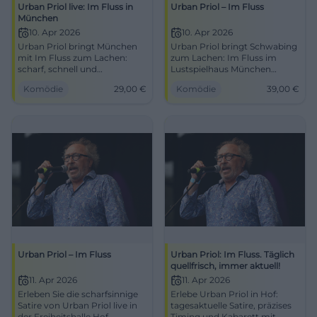
Urban Priol live: Im Fluss in
Urban Priol – Im Fluss
München
10. Apr 2026
10. Apr 2026
Urban Priol bringt München
Urban Priol bringt Schwabing
mit Im Fluss zum Lachen:
zum Lachen: Im Fluss im
scharf, schnell und
Lustspielhaus München
tagesaktuell. 10.04.2026 im
verspricht Satire mit Tempo,
Komödie
29,00
€
Komödie
39,00
€
Lustspielhaus, Tickets ab 29 €.
Witz und kluger Schärfe.
#Kabarett #München
10.04.2026, ab 39 €. #Kabarett
Urban Priol – Im Fluss
Urban Priol: Im Fluss. Täglich
quellfrisch, immer aktuell!
11. Apr 2026
11. Apr 2026
Erleben Sie die scharfsinnige
Erlebe Urban Priol in Hof:
Satire von Urban Priol live in
tagesaktuelle Satire, präzises
der Freiheitshalle Hof.
Timing und Kabarett mit