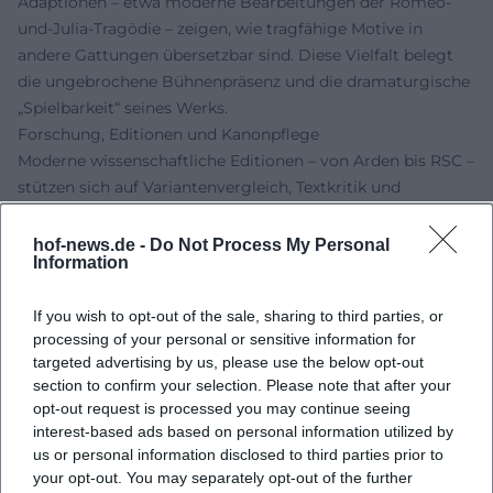
Adaptionen – etwa moderne Bearbeitungen der Romeo-
und-Julia-Tragödie – zeigen, wie tragfähige Motive in
andere Gattungen übersetzbar sind. Diese Vielfalt belegt
die ungebrochene Bühnenpräsenz und die dramaturgische
„Spielbarkeit“ seines Werks.
Forschung, Editionen und Kanonpflege
Moderne wissenschaftliche Editionen – von Arden bis RSC –
stützen sich auf Variantenvergleich, Textkritik und
Aufführungszeugnisse. Institutionen wie Folger, der
Shakespeare Birthplace Trust und die British Library
hof-news.de -
Do Not Process My Personal
Information
kontextualisieren das First Folio, vergleichen Quarto- und
Foliofassungen und erschließen paratextuelle Materialien
If you wish to opt-out of the sale, sharing to third parties, or
wie Titelblätter, Widmungen und frühe Druckfehler.
processing of your personal or sensitive information for
Digitale Repositorien erleichtern den Zugang zu
targeted advertising by us, please use the below opt-out
Faksimiles, Kommentaren und Inszenierungsdokumenten.
section to confirm your selection. Please note that after your
Für die Praxis bedeuten solche Ressourcen: belastbare
opt-out request is processed you may continue seeing
Notentexte für Regie, Schauspiel und Dramaturgie; für die
interest-based ads based on personal information utilized by
Forschung: ein dynamischer Kanon, der historische und
us or personal information disclosed to third parties prior to
philologische Präzision mit heutiger Bühnenrealität
your opt-out. You may separately opt-out of the further