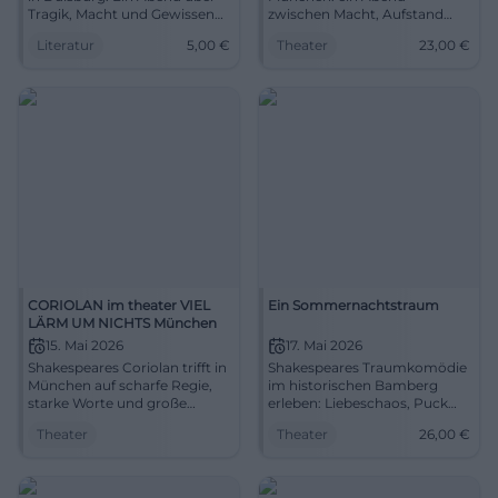
Tragik, Macht und Gewissen
zwischen Macht, Aufstand
mit Hamlet und Macbeth.
und Ironie. 14.05.2026 um 20
Literatur
5,00
€
Theater
23,00
€
28.04.2026, 18:00 Uhr, 5 €.
Uhr in der Pasinger Fabrik.
Jetzt Platz sichern.
Jetzt live erleben. #Theater
#Shakespeare
CORIOLAN im theater VIEL
Ein Sommernachtstraum
LÄRM UM NICHTS München
15. Mai 2026
17. Mai 2026
Shakespeares Coriolan trifft in
Shakespeares Traumkomödie
München auf scharfe Regie,
im historischen Bamberg
starke Worte und große
erleben: Liebeschaos, Puck
Bühnenpräsenz. Ein Abend
und poetische Verwandlung
Theater
Theater
26,00
€
voller Spannung und Wucht.
am 17.05.2026. Tickets ab 26 €.
#Theater
#Theater