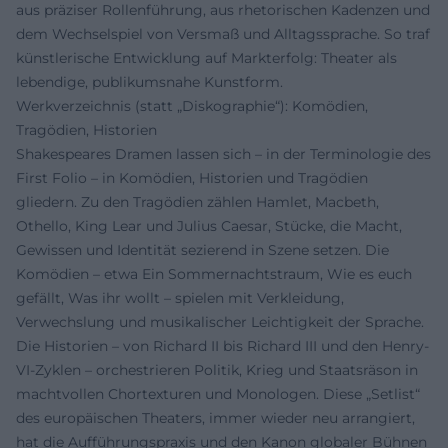
aus präziser Rollenführung, aus rhetorischen Kadenzen und
dem Wechselspiel von Versmaß und Alltagssprache. So traf
künstlerische Entwicklung auf Markterfolg: Theater als
lebendige, publikumsnahe Kunstform.
Werkverzeichnis (statt „Diskographie“): Komödien,
Tragödien, Historien
Shakespeares Dramen lassen sich – in der Terminologie des
First Folio – in Komödien, Historien und Tragödien
gliedern. Zu den Tragödien zählen Hamlet, Macbeth,
Othello, King Lear und Julius Caesar, Stücke, die Macht,
Gewissen und Identität sezierend in Szene setzen. Die
Komödien – etwa Ein Sommernachtstraum, Wie es euch
gefällt, Was ihr wollt – spielen mit Verkleidung,
Verwechslung und musikalischer Leichtigkeit der Sprache.
Die Historien – von Richard II bis Richard III und den Henry-
VI-Zyklen – orchestrieren Politik, Krieg und Staatsräson in
machtvollen Chortexturen und Monologen. Diese „Setlist“
des europäischen Theaters, immer wieder neu arrangiert,
hat die Aufführungspraxis und den Kanon globaler Bühnen