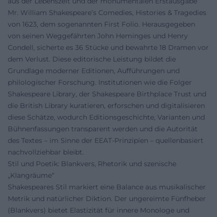
aus der Lebenszeit und der monumentalen Erstausgabe
Mr. William Shakespeare’s Comedies, Histories & Tragedies
von 1623, dem sogenannten First Folio. Herausgegeben
von seinen Weggefährten John Heminges und Henry
Condell, sicherte es 36 Stücke und bewahrte 18 Dramen vor
dem Verlust. Diese editorische Leistung bildet die
Grundlage moderner Editionen, Aufführungen und
philologischer Forschung. Institutionen wie die Folger
Shakespeare Library, der Shakespeare Birthplace Trust und
die British Library kuratieren, erforschen und digitalisieren
diese Schätze, wodurch Editionsgeschichte, Varianten und
Bühnenfassungen transparent werden und die Autorität
des Textes – im Sinne der EEAT-Prinzipien – quellenbasiert
nachvollziehbar bleibt.
Stil und Poetik: Blankvers, Rhetorik und szenische
„Klangräume“
Shakespeares Stil markiert eine Balance aus musikalischer
Metrik und natürlicher Diktion. Der ungereimte Fünfheber
(Blankvers) bietet Elastizität für innere Monologe und