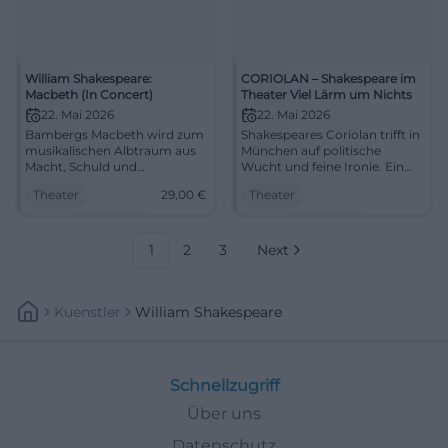
William Shakespeare:
CORIOLAN – Shakespeare im
Macbeth (In Concert)
Theater Viel Lärm um Nichts
22. Mai 2026
22. Mai 2026
Bambergs Macbeth wird zum
Shakespeares Coriolan trifft in
musikalischen Albtraum aus
München auf politische
Macht, Schuld und
Wucht und feine Ironie. Ein
Verführung. Am 22.05.2026 im
Abend voller Spannung,
Theater
29,00
€
Theater
Studio des ETA Hoffmann
Bühne und Gegenwart.
Theaters. Ab 29 €. #Theater
#Theater
1
2
3
Next
Kuenstler
William Shakespeare
Schnellzugriff
Über uns
Datenschutz