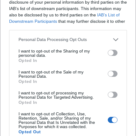
disclosure of your personal information by third parties on the
verschränkt.
IAB’s list of downstream participants. This information may
Shakespeares „Klang“ im Theater: Performanz, Timing und
also be disclosed by us to third parties on the
IAB’s List of
Text als Partitur
Downstream Participants
that may further disclose it to other
Wer seine Stücke probt, erlebt die Texte wie Partituren:
third parties.
Einsätze, Pausen, enjambierte Zeilen, rhetorische
Crescendi. Figurenrede fungiert als musikalische Linie, die
Personal Data Processing Opt Outs
auf Gegenstimmen trifft: Dialoge als Kontrapunkt, Chor als
I want to opt-out of the Sharing of my
Harmoniefeld, Aktschlüsse als Kadenz. Regien nutzen
personal data.
Opted In
dieses Potenzial, um Tempo, Rhythmus und Dynamik zu
gestalten, sodass tragische Fallhöhen, komische Volten
I want to opt-out of the Sale of my
und historische Tableau-Sequenzen gleichermaßen präzise
Personal Data.
Opted In
wirken. Diese performative Lesart erklärt, warum
Shakespeares Werke so unerschöpflich aufführbar bleiben –
I want to opt-out of processing my
Personal Data for Targeted Advertising.
ein Katalog, der in jeder Epoche neu arrangiert werden
Opted In
kann.
EEAT-Fazit zur Autorität: Quellen, Kanon und kuratorische
I want to opt-out of Collection, Use,
Retention, Sale, and/or Sharing of my
Verantwortung
Personal Data that Is Unrelated with the
Purposes for which it was collected.
Shakespeares künstlerische Autorität resultiert aus
Opted Out
Werkfülle, Aufführungstradition und dem hohen Grad an