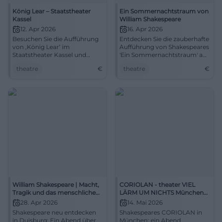
König Lear – Staatstheater
Ein Sommernachtstraum von
Kassel
William Shakespeare
12. Apr 2026
16. Apr 2026
Besuchen Sie die Aufführung
Entdecken Sie die zauberhafte
von ‚König Lear‘ im
Aufführung von Shakespeares
Staatstheater Kassel und
'Ein Sommernachtstraum' am
tauchen Sie in die Welt der
16. April im Schauspielhaus
theatre
€
theatre
€
Tragödie ein.
Neubrandenburg.
William Shakespeare | Macht,
CORIOLAN - theater VIEL
Tragik und das menschliche
LÄRM UM NICHTS München
Gewissen
Aufführung 2026
28. Apr 2026
14. Mai 2026
Shakespeare neu entdecken
Shakespeares CORIOLAN in
in Duisburg: Ein Abend über
München: ein Abend