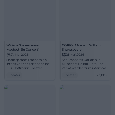
William Shakespeare:
CORIOLAN – von William
Macbeth (In Concert)
Shakespeare
21. Mai 2026
21. Mai 2026
Shakespeares Macbeth als
Shakespeares Coriolan in
intensiver Konzertabend im
München: Politik, Ehre und
ETA Hoffmann Theater
Verrat werden zum intensiven
Bamberg: Live-Musik,
Theaterabend. 21.05.2026, 23
Theater
Theater
23,00
€
Machtrausch und düstere
€. Jetzt live erleben. #Theater
Bühnenpoesie. 21.05.2026,
jetzt Karten sichern. #Theater