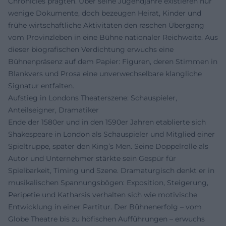
Chronicles prägten. Über seine Jugendjahre existieren nur
wenige Dokumente, doch bezeugen Heirat, Kinder und
frühe wirtschaftliche Aktivitäten den raschen Übergang
vom Provinzleben in eine Bühne nationaler Reichweite. Aus
dieser biografischen Verdichtung erwuchs eine
Bühnenpräsenz auf dem Papier: Figuren, deren Stimmen in
Blankvers und Prosa eine unverwechselbare klangliche
Signatur entfalten.
Aufstieg in Londons Theaterszene: Schauspieler,
Anteilseigner, Dramatiker
Ende der 1580er und in den 1590er Jahren etablierte sich
Shakespeare in London als Schauspieler und Mitglied einer
Spieltruppe, später den King’s Men. Seine Doppelrolle als
Autor und Unternehmer stärkte sein Gespür für
Spielbarkeit, Timing und Szene. Dramaturgisch denkt er in
musikalischen Spannungsbögen: Exposition, Steigerung,
Peripetie und Katharsis verhalten sich wie motivische
Entwicklung in einer Partitur. Der Bühnenerfolg – vom
Globe Theatre bis zu höfischen Aufführungen – erwuchs