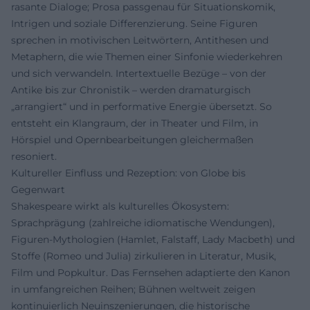
rasante Dialoge; Prosa passgenau für Situationskomik,
Intrigen und soziale Differenzierung. Seine Figuren
sprechen in motivischen Leitwörtern, Antithesen und
Metaphern, die wie Themen einer Sinfonie wiederkehren
und sich verwandeln. Intertextuelle Bezüge – von der
Antike bis zur Chronistik – werden dramaturgisch
„arrangiert“ und in performative Energie übersetzt. So
entsteht ein Klangraum, der in Theater und Film, in
Hörspiel und Opernbearbeitungen gleichermaßen
resoniert.
Kultureller Einfluss und Rezeption: von Globe bis
Gegenwart
Shakespeare wirkt als kulturelles Ökosystem:
Sprachprägung (zahlreiche idiomatische Wendungen),
Figuren-Mythologien (Hamlet, Falstaff, Lady Macbeth) und
Stoffe (Romeo und Julia) zirkulieren in Literatur, Musik,
Film und Popkultur. Das Fernsehen adaptierte den Kanon
in umfangreichen Reihen; Bühnen weltweit zeigen
kontinuierlich Neuinszenierungen, die historische