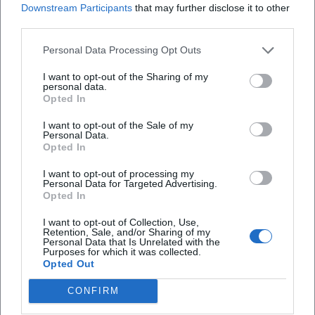
Downstream Participants
that may further disclose it to other
hören, doch die verfügbaren Quellen zeigen ein
third parties.
anderes Bild. Das Gebäude wird ausdrücklich als
Personal Data Processing Opt Outs
Kulturplatz der Region beschrieben, als
Ausstellungsort für Kunst und als Raum, in dem
I want to opt-out of the Sharing of my
personal data.
regelmäßig Veranstaltungen stattfinden. Wittig
Opted In
Architekten nutzen eigene Ausstellungsräume im
I want to opt-out of the Sale of my
Alten Landkrankenhaus und laden Künstler dazu
Personal Data.
Opted In
ein, mit ihren Werken Teil dieses besonderen Orts
zu werden. Der Kunstverein Hof dokumentiert im
I want to opt-out of processing my
Personal Data for Targeted Advertising.
Archiv zahlreiche Projekte im Kulturplatz Altes
Opted In
Landkrankenhaus, darunter KunstSaat-
I want to opt-out of Collection, Use,
Ausstellungen, thematische Kooperationen und
Retention, Sale, and/or Sharing of my
Personal Data that Is Unrelated with the
weitere Kunstformate. Für die SEO-Suche ist genau
Purposes for which it was collected.
Opted Out
dieser Punkt wichtig: Der Begriff Lost Place ist zwar
ein starker Suchimpuls, beschreibt die Realität aber
CONFIRM
nur sehr ungenau. Viel passender sind Begriffe wie