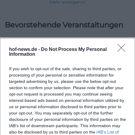
Mehr anzeigen
landkrankenhaus oder altes krankenhaus lost place:
Wer hier landet, findet keinen verlassenen Lost
Bevorstehende Veranstaltungen
Place, sondern einen lebendigen Raum für
Vernissagen, Kooperationen und regionale
Kulturarbeit. Der Reiz liegt in der Spannung
zwischen dem alten Namen und der aktiven
hof-news.de -
Do Not Process My Personal
Information
Nutzung. Das Gebäude wirkt dadurch nicht wie ein
Denkmal hinter Glas, sondern wie ein Ort, an dem
If you wish to opt-out of the sale, sharing to third parties, or
Geschichte, Architektur und Kunst miteinander
processing of your personal or sensitive information for
targeted advertising by us, please use the below opt-out
arbeiten und ein unverwechselbares
section to confirm your selection. Please note that after your
Besuchserlebnis schaffen. ([architekt-wittig.de]
opt-out request is processed you may continue seeing
40 Jahre Galerie G4
(https://www.architekt-wittig.de/kunst-kultur))
interest-based ads based on personal information utilized by
us or personal information disclosed to third parties prior to
10. Jul 2026
Ist das Altes Landkrankenhaus Hof ein Lost Place?
your opt-out. You may separately opt-out of the further
Fotografie, Archiv und Stadtgeschichte im Alten
Die kurze Antwort lautet: nicht im üblichen Sinn.
Landkrankenhaus Hof: Galerie G4 zeigt ein starkes Jubiläum mit
disclosure of your personal information by third parties on the
freiem Eintritt. #Fotografie
Zwar suchen viele Menschen nach altes
IAB’s list of downstream participants. This information may
Ausstellungen
Kostenlos
also be disclosed by us to third parties on the
IAB’s List of
krankenhaus lost place, wenn sie den Namen