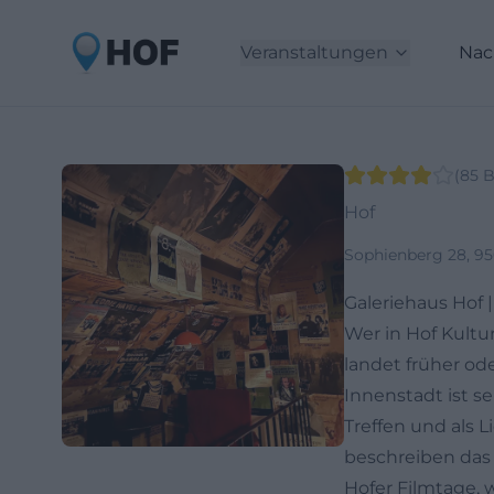
Veranstaltungen
Nac
(
85
B
Hof
Sophienberg 28, 95
Galeriehaus Hof 
Wer in Hof Kult
landet früher od
Innenstadt ist s
Treffen und als 
beschreiben das 
Hofer Filmtage, 