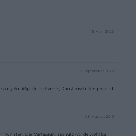
adtmarketing
rscheint.
eziellen
16. April 2023
 die eigene
 Publikum und
 Ort üblich
 die Eindrücke
ipp für alle, die
27. September 2022
movies sucht,
iträgen der
 es regelmäßig kleine Events, Kunstausstellungen und
n am jeweiligen
28. August 2019
uf die Qualität
n, offenen
Kommunisten. Der Verfassungsschutz würde wohl bei
ervice, fairen