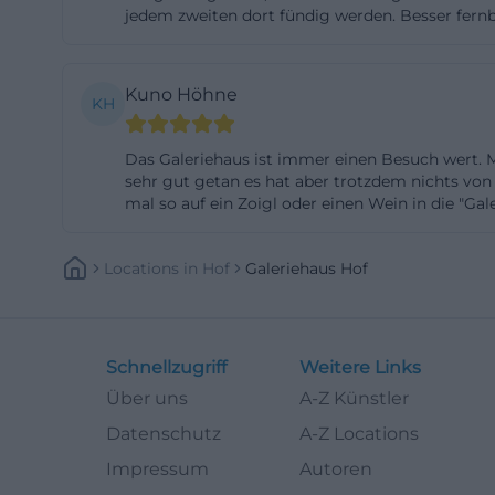
jedem zweiten dort fündig werden. Besser fernb
Preisen und sti
aber fein sei, ge
zugleich ausreic
Kuno Höhne
KH
zu lassen. Ander
unkomplizierte A
Das Galeriehaus ist immer einen Besuch wert. 
Filmtage als Wie
sehr gut getan es hat aber trotzdem nichts vo
mal so auf ein Zoigl oder einen Wein in die "Gale
wird, korrespond
sozialer Knoten
Locations
In
Hof
Galeriehaus Hof
Publikum entsteh
ableiten. Wer Wer
wohl. Wer neugier
niedrigschwelli
Schnellzugriff
Weitere Links
Wer Austausch su
Über uns
A-Z Künstler
einfach am Trese
Datenschutz
A-Z Locations
wie in einem The
Impressum
Autoren
genutzt. So ent