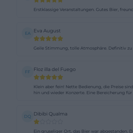
der Stadt mitzu
Erstklassige Veranstaltungen. Gutes Bier, freundl
regelmäßig Impre
Ebenso findet ma
Eva August
Themenabenden. 
EA
Veranstaltung pl
Geile Stimmung, tolle Atmosphäre. Definitiv z
Künstler miteina
sind. Weil es si
vielfältig: mal r
Floz illa del Fuego
FF
Social Media nut
findet sie häufi
Klein aber fein! Nette Bedienung, die Preise s
Kooperationspart
hin und wieder Konzerte. Eine Bereicherung für
Abend erwartet.
Bewertungen un
Dibibi Qualma
Die Resonanz der
DQ
eines Ortes. Zum
Ein gruseliger Ort, das Bier war abgestanden.
Atmosphäre und 