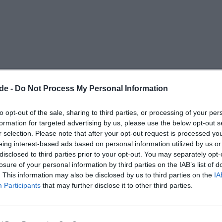
nationalen Hofer Filmtage wird der Ort vom Festival offiz
 und dort mit täglichen Öffnungszeiten ab etwa 18:30 a
mtage-Woche ist das Galeriehaus traditionell Treffpunkt 
Teams und Gäste, sodass die Bar an diesen Tagen früher 
bleibt. Zwischen diesen Polen – regulärer Wochenrhyth
 Erweiterungen – bewegen sich die tatsächlichen Öffnu
de -
Do Not Process My Personal Information
esucher bedeutet das: Wer einen normalen Wochenendab
o bis Sa von 19:00 bis 23:30 als Richtlinie nutzen; wer g
to opt-out of the sale, sharing to third parties, or processing of your per
r Filmtage-Zeit kommen möchte, sollte zusätzlich einen B
formation for targeted advertising by us, please use the below opt-out s
r selection. Please note that after your opt-out request is processed y
se des Festivals oder der lokalen Eventkalender werfen
eing interest-based ads based on personal information utilized by us or
ertermine sind möglich, wenn Vereine, Initiativen oder V
disclosed to third parties prior to your opt-out. You may separately opt-
 und Abende bespielen. Ein Beispiel aus dem Jahreslauf 2
losure of your personal information by third parties on the IAB’s list of
. This information may also be disclosed by us to third parties on the
IA
tiativen findet an festgelegten Donnerstagen ab 19:00 im
Participants
that may further disclose it to other third parties.
 offizielle Seiten und Vereinskanäle veröffentlichten Hin
erfekt auf den Kulturkalender der Stadt abzustimmen.
?
folgt einem klaren Grundtakt, bleibt aber flexibel genug