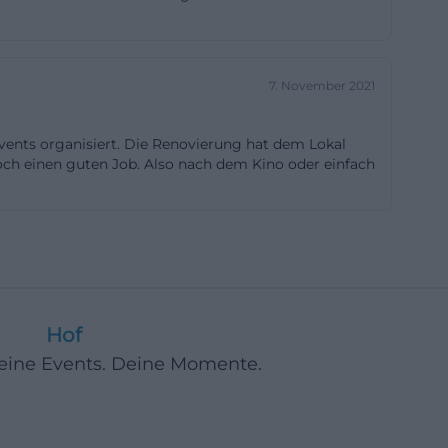
die Bar klein,
nieren und
sprächsformate
7. November 2021
sse für
t der Hofer
ents organisiert. Die Renovierung hat dem Lokal
 beschrieben
och einen guten Job. Also nach dem Kino oder einfach
r, sondern auch
haffenden und
ches Bild
ühlt sich hier
en einen
eit auskommt.
Hof
nen Treff oder
Deine Events. Deine Momente.
tuhlungslogik
t flexibel
d der Charakter