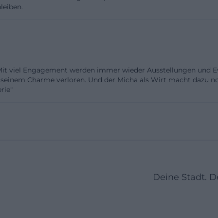
leiben.
mmigem Ambiente. Einzelne Stimmen heben hervor, dass 
nau die richtige Größe also, um als Treffpunkt zu funktio
hend Raum für kleine Konzerte, Ausstellungen oder Ge
e loben die Stimmung und empfehlen das Haus als Adre
bende mit guter Musik. Dass das Galeriehaus im Kontex
Mit viel Engagement werden immer wieder Ausstellungen und Ev
ge des Festivals und als bis heute wichtiger Treffpunkt
n seinem Charme verloren. Und der Micha als Wirt macht dazu n
rie"
iert mit dieser Wahrnehmung: Der Ort ist nicht bloß Ba
, an dem Gespräche zwischen Filmschaffenden, Kultursc
en. Aus solchen Rückmeldungen lässt sich ein verlässli
t auf herzliche Begrüßung und ehrliche Barpreise legt, f
ig auf regionale Kultur ist, wird über die Veranstaltung
gen Zugang finden, der ohne Dresscode und Künstlichk
cht, wird ihn finden – ob bei einem Konzert, einem offe
Deine Stadt. 
n. Wichtig ist der Hinweis, dass es keine klassische Bes
atersaal gibt; die Räume werden vielmehr je nach Forma
stehen je nach Abend unterschiedliche Anordnungen, un