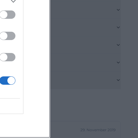
aus
schaut sich am
auses sowie in
lder zeigen
eine bis
 allem während
 und Tür. Viele
uthentische
e Konzerte,
matische
etails
rsrestaurants,
Programmablauf.
29. November 2019
 großen Anlässe