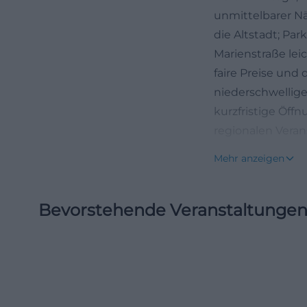
unmittelbarer N
die Altstadt; Pa
Marienstraße lei
faire Preise und
niederschwellig
kurzfristige Öff
regionalen Veran
entspanntem Barb
Mehr anzeigen
einem Ort, der 
neue Gesichter 
Bevorstehende Veranstaltunge
Öffnungszeiten 
Für die Planung 
Branchenverzeich
Samstag jeweils 
hat den Vorteil, 
Gleichzeitig gilt