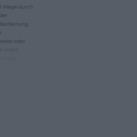
nd Wege durch
der
e Bedienung,
s
weise oder
e und in
er Lage,
s Galeriehaus zu
nd regelmäßig
idend. Nach dem
onnerstag bis
arabende ab und
ng sorgt.
gnisse reagiert.