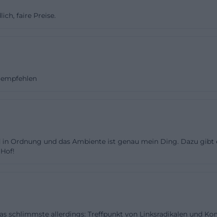
denken: Zur Filmtage-Woche verbreiten Festival und St
ich, faire Preise.
ssionen, in denen das Galeriehaus als lebendiger Treff e
n in den Eventportalen Galerien von Konzerten oder sp
Diese Fotoquellen sind besonders hilfreich, wenn man
ant und wissen will, wie die Raumstimmung wirkt, wie
u empfehlen
nder agieren oder welche Art Beleuchtung und Deko vor
ch um ein gewachsenes Kulturwohnzimmer handelt, sind
uhig und gesprächig, mal laut und tanzbar, immer nahbar. T
zen: Wer nach aktuellen Stories, kurzen Clips oder After
g zuerst auf dem Facebook-Auftritt des Hauses oder in Be
ind in Ordnung und das Ambiente ist genau mein Ding. Dazu gibt
ner. So lässt sich vorab sehr konkret erspüren, was eine
 Hof!
d Atmosphäre im Spiegel der Gästestimmen
 Besucherinnen und Besucher ist ein zentraler Hinweis a
 Galeriehaus Hof berichten Gäste von einer angenehme
 Das schlimmste allerdings: Treffpunkt von Linksradikalen und 
betonen wiederholt die Kombination aus freundlichem S