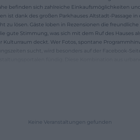
ähe befinden sich zahlreiche Einkaufsmöglichkeiten u
rken ist dank des großen Parkhauses Altstadt-Passage in 
cht zu lösen. Gäste loben in Rezensionen die freundlich
 die gute Stimmung, was sich mit dem Ruf des Hauses al
er Kulturraum deckt. Wer Fotos, spontane Programmhin
nungszeiten sucht, wird besonders auf der Facebook-Seit
staltungsportalen fündig. Diese Kombination aus urban
etrieb und verlässlicher kultureller Nutzung macht da
sowohl Stammgäste als auch Festivalbesucher anzieht u
willkommen heißt.
n
und Besuchszeiten im Überblick
eines Abends ist die Verlässlichkeit der Zeiten entsche
nis 11880 öffnet das Galeriehaus Hof regelmäßig von D
von 19:00 bis 23:30. Diese Angabe deckt die üblichen B
Keine Veranstaltungen gefunden
dass sie öffentlich gepflegt wird und damit für Orientieru
: Das Galeriehaus ist ein Kulturort, der auf besondere Erei