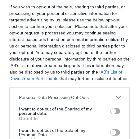
bildet zusammen mit dem Rathaus einen
If you wish to opt-out of the sale, sharing to third parties, or
processing of your personal or sensitive information for
markanten städtebaulichen Fixpunkt. Im Inneren
targeted advertising by us, please use the below opt-out
folgt der Raum einer klaren Ordnung, die in der
section to confirm your selection. Please note that after your
kleinen Kirchenführung sehr anschaulich
opt-out request is processed you may continue seeing
interest-based ads based on personal information utilized by
beschrieben wird. Dort wird der Weg vom
us or personal information disclosed to third parties prior to
Eingangsbereich unter der Orgelempore über fünf
your opt-out. You may separately opt-out of the further
Säulenpaare und drei Emporen bis zum Altar
disclosure of your personal information by third parties on the
IAB’s list of downstream participants. This information may
erklärt. Genau diese Gliederung macht die Kirche
also be disclosed by us to third parties on the
IAB’s List of
für Fotos so attraktiv, weil Tiefe, Höhe und Licht in
Downstream Participants
that may further disclose it to other
einem einzigen Bild zusammenwirken. Auch die
third parties.
Mischung aus schlichter Struktur und dekorativen
Personal Data Processing Opt Outs
Details ist fotogen, denn die Architektur bewegt
I want to opt-out of the Sharing of my
sich zwischen biedermeierlichem Klassizismus und
personal data.
Opted In
beginnender Neugotik. ([st-michaeliskirche-hof.de]
(https://st-michaeliskirche-hof.de/unsere-
I want to opt-out of the Sale of my
Personal Data.
kirchen/kirche-st-michaelis))