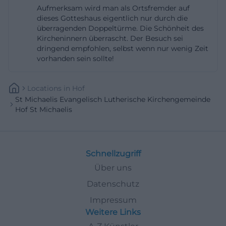
Aufmerksam wird man als Ortsfremder auf
Jahrhunderten mehrere Zerstörungen und
dieses Gotteshaus eigentlich nur durch die
Wiederaufbauten, darunter den Beschuss während
überragenden Doppeltürme. Die Schönheit des
Kircheninnern überrascht. Der Besuch sei
der Belagerung von 1553, an den noch
dringend empfohlen, selbst wenn nur wenig Zeit
Kanonenkugeln an Kirchelementen erinnern. Diese
vorhanden sein sollte!
Spuren sind wichtige historische Marker, weil sie
zeigen, dass St. Michaelis nicht als statisches
Locations
In
Hof
Denkmal zu verstehen ist, sondern als Bau, der die
St Michaelis Evangelisch Lutherische Kirchengemeinde
Hof St Michaelis
Konflikte und Umbrüche der Stadtgeschichte
tatsächlich überstanden hat. ([stiftung-kirchen-
bewahren-hof.de](https://www.stiftung-kirchen-
bewahren-hof.de/kirchen-im-dekanat-hof/hof-st-
Schnellzugriff
michaelis))
Über uns
Besonders prägend war der Stadtbrand von 1823,
Datenschutz
der weite Teile des mittelalterlichen Stadtkerns
Impressum
zerstörte und auch die Michaeliskirche fast
Weitere Links
vollständig vernichtete. Laut offizieller Darstellung