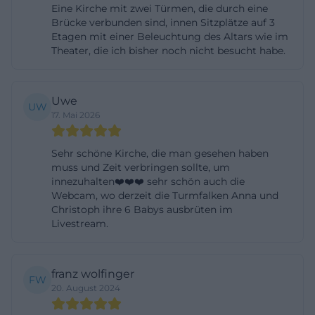
Eine Kirche mit zwei Türmen, die durch eine
sondern die Atmosphäre des ganzen Ortes. St.
Brücke verbunden sind, innen Sitzplätze auf 3
Michaelis liefert genau das: historische Substanz,
Etagen mit einer Beleuchtung des Altars wie im
Theater, die ich bisher noch nicht besucht habe.
räumliche Weite und eine starke Silhouette im
Stadtraum. ([st-michaeliskirche-hof.de](https://st-
michaeliskirche-hof.de/unsere-kirchen/kirche-st-
Uwe
UW
michaelis))
17. Mai 2026
Geschichte von der Kapelle bis zur heutigen
Sehr schöne Kirche, die man gesehen haben
Hauptkirche
muss und Zeit verbringen sollte, um
Die Geschichte von St. Michaelis ist eng mit der
innezuhalten❤️❤️❤️ sehr schön auch die
Entwicklung Hofs verbunden. Der Ursprung reicht
Webcam, wo derzeit die Turmfalken Anna und
Christoph ihre 6 Babys ausbrüten im
bis zu einer Kapelle um 1230 zurück, also in eine
Livestream.
Zeit, in der die heutige Innenstadt noch ganz
anders aussah. Im Zuge der Reformation wurde die
Kirche 1536 zur evangelischen Hauptkirche
franz wolfinger
FW
20. August 2024
erhoben und prägte fortan das geistliche Leben der
Stadt. Der Bau erlebte in den folgenden