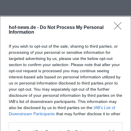
durch seine Lage zwischen Nailaer Straße und
Ernst‑Reuter‑Straße problemlos zu finden. Die
Zufahrten sind im Stadtgebiet ausgeschildert, und
hof-news.de -
Do Not Process My Personal
das Areal schließt unmittelbar an die Kulmbacher
Information
Straße an, eine wichtige innerstädtische Achse. Wer
If you wish to opt-out of the sale, sharing to third parties, or
mit dem Navigationssystem arbeitet, orientiert sich
processing of your personal or sensitive information for
sinnvollerweise an der Adresse der benachbarten
targeted advertising by us, please use the below opt-out
Freiheitshalle (Kulmbacher Str. 4, 95030 Hof) oder
section to confirm your selection. Please note that after your
opt-out request is processed you may continue seeing
direkt an den genannten Straßen. Außerhalb
interest-based ads based on personal information utilized by
großer Veranstaltungen nutzen Gäste die
us or personal information disclosed to third parties prior to
Häufig gestellte Fragen
Parkflächen rund um Freiheitshalle und
your opt-out. You may separately opt-out of the further
disclosure of your personal information by third parties on the
Volksfestplatz; die Stadt Hof führt in ihrer Übersicht
IAB’s list of downstream participants. This information may
„Parken in Hof“ den Bereich
Wann findet das Hofer Volksfest 2025 am
also be disclosed by us to third parties on the
IAB’s List of
„Volksfestplatz/Freiheitshalle“ mit rund 350
Volksfestplatz statt?
Downstream Participants
that may further disclose it to other
third parties.
kostenlosen Stellplätzen auf. Das schafft besonders
an normalen Veranstaltungstagen in den
Wo kann ich am Volksfestplatz Hof parken?