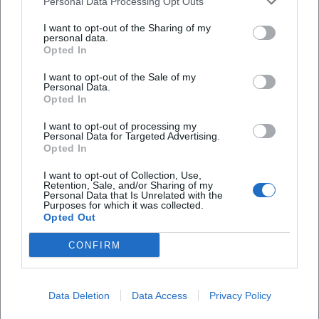
Personal Data Processing Opt Outs
umliegenden Häusern der Kulturmeile eine gute
I want to opt-out of the Sharing of my
Ausgangslage, da man von dort kurze Wege zum
personal data.
Wie reise ich mit Bus und Bahn zum
Opted In
Platz, zur Halle und zum Theater Hof hat. Sobald der
Volksfestplatz Hof an?
Volksfestplatz selbst als Veranstaltungsfläche
I want to opt-out of the Sale of my
Personal Data.
genutzt wird, ändert sich die Parksituation:
Gibt es am Volksfestplatz einen Geldautomaten
Opted In
und ist Kartenzahlung überall möglich?
Während des Hofer Volksfests werden in
I want to opt-out of processing my
unmittelbarer Nähe zusätzliche Parkmöglichkeiten
Personal Data for Targeted Advertising.
Opted In
Wie ist der Volksfestplatz Hof gelegen und
im Schützenweg gegen ein geringes Entgelt
welche Orientierungspunkte gibt es?
eingerichtet. Gleichzeitig weist die Stadt darauf hin,
I want to opt-out of Collection, Use,
Retention, Sale, and/or Sharing of my
dass es im direkten Umfeld des Festgeländes
Personal Data that Is Unrelated with the
Purposes for which it was collected.
Welche Sicherheits- und Servicehinweise gelten
erfahrungsgemäß voll werden kann – frühzeitige
Opted Out
auf dem Festgelände?
Anreise oder die Nutzung öffentlicher
CONFIRM
Verkehrsmittel sind daher empfehlenswert. Für
Besucherinnen und Besucher mit
Bewertungen
Mobilitätseinschränkungen sind
Data Deletion
Data Access
Privacy Policy
behindertengerechte Parkplätze an der