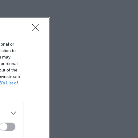
sonal or
ection to
ou may
 personal
out of the
 downstream
B’s List of