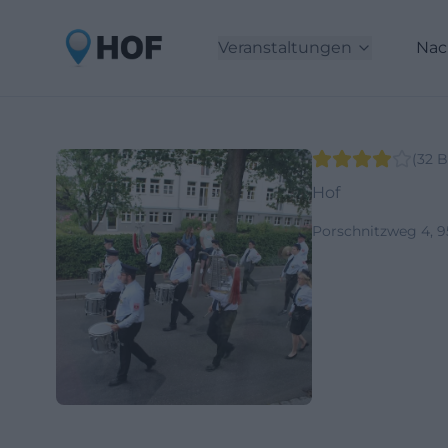
Veranstaltungen
Nac
(
32
B
Hof
Porschnitzweg 4, 9