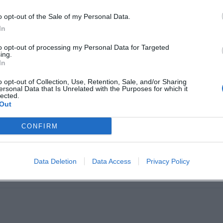
o opt-out of the Sale of my Personal Data.
In
to opt-out of processing my Personal Data for Targeted
ing.
In
o opt-out of Collection, Use, Retention, Sale, and/or Sharing
ersonal Data that Is Unrelated with the Purposes for which it
lected.
gendliche waren um 18 Uhr betrunken auf den Gehwegen...
Out
CONFIRM
Data Deletion
Data Access
Privacy Policy
fest, Zirkus usw.