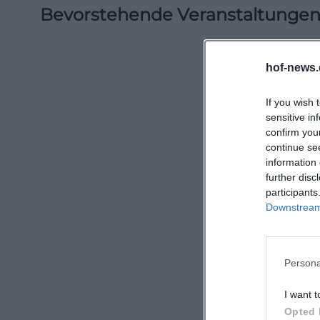
Bevorstehende Veranstaltunge
hof-news.
If you wish 
sensitive in
confirm you
continue se
information 
further disc
participants
Downstream 
Persona
I want t
Opted 