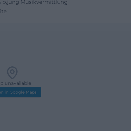
 b.jung Musikvermittlung
ite
p unavailable
n in Google Maps