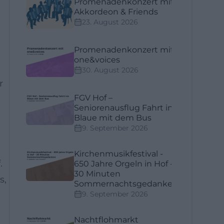
Promenadenkonzert mit
Akkordeon & Friends
23. August 2026
Promenadenkonzert mit
one&voices
30. August 2026
r
FGV Hof –
Seniorenausflug Fahrt ins
Blaue mit dem Bus
9. September 2026
Kirchenmusikfestival -
.
650 Jahre Orgeln in Hof -
30 Minuten
s,
Sommernachtsgedanken
9. September 2026
Nachtflohmarkt