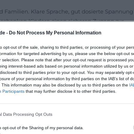
d Familien. Klare Sprache, gut dosierte Spannung
 schenken Kindern einen sicheren Zugang zur
 der Musikvermittlung fördern Entwicklung,
de -
Do Not Process My Personal Information
to opt-out of the sale, sharing to third parties, or processing of your per
formation for targeted advertising by us, please use the below opt-out s
und ist barrierefrei zugänglich. Nahe ÖPNV-
r selection. Please note that after your opt-out request is processed y
eing interest-based ads based on personal information utilized by us or
hoven-Parkhaus sowie kurze Wege erleichtern den
disclosed to third parties prior to your opt-out. You may separately opt-
etet überschaubare Sitzplätze – ideal für
losure of your personal information by third parties on the IAB’s list of
. This information may also be disclosed by us to third parties on the
IA
Participants
that may further disclose it to other third parties.
Nils Holgersson begeistert Familien. Auf Instagra
l Data Processing Opt Outs
Kindern Musik auf Augenhöhe eröffnet. Auf
e Mischung aus Erzählung und Orchesterklang
o opt-out of the Sharing of my personal data.