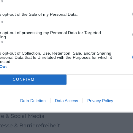
In
Haltung
o opt-out of the Sale of my Personal Data.
Geschichte über Mut und Freundschaft: Dieses
In
spaß, Sicherheit und Nähe zum Orchester. Jetzt d
to opt-out of processing my Personal Data for Targeted
ing.
leben!
In
 Bonn:
o opt-out of Collection, Use, Retention, Sale, and/or Sharing
ersonal Data that Is Unrelated with the Purposes for which it
ethovenorchesterbonn
lected.
Out
ethovenOrchesterBonn
BeethovenOrch
CONFIRM
.de
Data Deletion
Data Access
Privacy Policy
n Bonn, Termin 19.04.2026
le & Social Media
sse & Barrierefreiheit