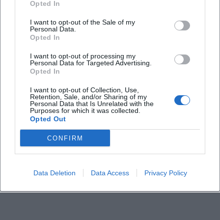
Häufig gestellte Fragen
Opted In
I want to opt-out of the Sale of my
Personal Data.
Wann beginnt das Konzert?
Opted In
I want to opt-out of processing my
Personal Data for Targeted Advertising.
Wo findet das Event statt?
Opted In
I want to opt-out of Collection, Use,
Was kostet der Eintritt?
Retention, Sale, and/or Sharing of my
Personal Data that Is Unrelated with the
Purposes for which it was collected.
Opted Out
Gibt es Verpflegung vor Ort?
CONFIRM
Welche Musik erwartet die Besucher?
Data Deletion
Data Access
Privacy Policy
Gibt es ein besonderes Jubiläumsangebot?