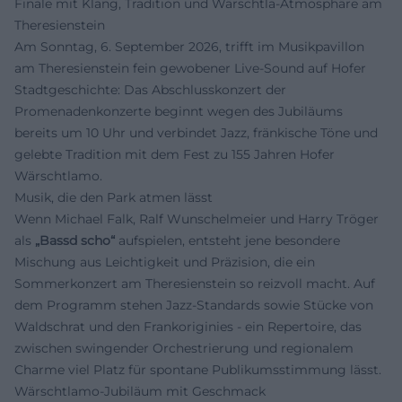
Finale mit Klang, Tradition und Wärschtla-Atmosphäre am
Theresienstein
Am Sonntag, 6. September 2026, trifft im Musikpavillon
am Theresienstein fein gewobener Live-Sound auf Hofer
Stadtgeschichte: Das Abschlusskonzert der
Promenadenkonzerte beginnt wegen des Jubiläums
bereits um 10 Uhr und verbindet Jazz, fränkische Töne und
gelebte Tradition mit dem Fest zu 155 Jahren Hofer
Wärschtlamo.
Musik, die den Park atmen lässt
Wenn Michael Falk, Ralf Wunschelmeier und Harry Tröger
als
„Bassd scho“
aufspielen, entsteht jene besondere
Mischung aus Leichtigkeit und Präzision, die ein
Sommerkonzert am Theresienstein so reizvoll macht. Auf
dem Programm stehen Jazz-Standards sowie Stücke von
Waldschrat und den Frankoriginies - ein Repertoire, das
zwischen swingender Orchestrierung und regionalem
Charme viel Platz für spontane Publikumsstimmung lässt.
Wärschtlamo-Jubiläum mit Geschmack