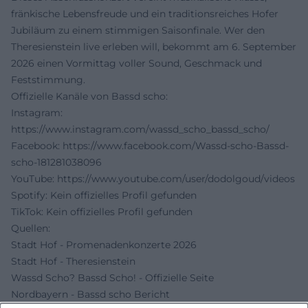
fränkische Lebensfreude und ein traditionsreiches Hofer
Jubiläum zu einem stimmigen Saisonfinale. Wer den
Theresienstein live erleben will, bekommt am 6. September
2026 einen Vormittag voller Sound, Geschmack und
Feststimmung.
Offizielle Kanäle von Bassd scho:
Instagram:
https://www.instagram.com/wassd_scho_bassd_scho/
Facebook:
https://www.facebook.com/Wassd-scho-Bassd-
scho-181281038096
YouTube:
https://www.youtube.com/user/dodolgoud/videos
Spotify: Kein offizielles Profil gefunden
TikTok: Kein offizielles Profil gefunden
Quellen:
Stadt Hof - Promenadenkonzerte 2026
Stadt Hof - Theresienstein
Wassd Scho? Bassd Scho! - Offizielle Seite
Nordbayern - Bassd scho Bericht