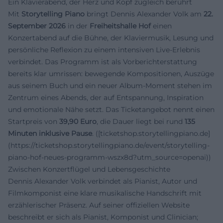
Ein Klavierabend, der Herz und Kopf zugleich berührt
Mit
Storytelling Piano
bringt Dennis Alexander Volk am
22.
September 2026
in der
Freiheitshalle Hof
einen
Konzertabend auf die Bühne, der Klaviermusik, Lesung und
persönliche Reflexion zu einem intensiven Live-Erlebnis
verbindet. Das Programm ist als Vorberichterstattung
bereits klar umrissen: bewegende Kompositionen, Auszüge
aus seinem Buch und ein neuer Album-Moment stehen im
Zentrum eines Abends, der auf Entspannung, Inspiration
und emotionale Nähe setzt. Das Ticketangebot nennt einen
Startpreis von
39,90 Euro
, die Dauer liegt bei rund
135
Minuten inklusive Pause
. ([ticketshop.storytellingpiano.de]
(https://ticketshop.storytellingpiano.de/event/storytelling-
piano-hof-neues-programm-wszx8d?utm_source=openai))
Zwischen Konzertflügel und Lebensgeschichte
Dennis Alexander Volk verbindet als Pianist, Autor und
Filmkomponist eine klare musikalische Handschrift mit
erzählerischer Präsenz. Auf seiner offiziellen Website
beschreibt er sich als Pianist, Komponist und Clinician;