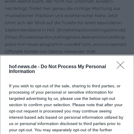
einen Abend sucht, der nicht nur unterhält, sondern
nachklingt, findet hier genau die richtige Mischung aus
musikalischer Präzision und erzählerischer Nähe. Jetzt
lohnt sich der Blick auf die Tickets für einen besonderen
Septemberabend in Hof. ([ticketshop.storytellingpiano.de]
(https://ticketshop.storytellingpiano.de/event/storytelling-
piano-hof-neues-programm-wszx8d?utm_source=openai))
Offizielle Kanäle von Dennis Alexander Volk:
Instagram: Kein offizielles Profil gefunden
Facebook: Kein offizielles Profil gefunden
hof-news.de -
Do Not Process My Personal
Information
YouTube: Kein offizielles Profil gefunden
Spotify: Kein offizielles Profil gefunden
If you wish to opt-out of the sale, sharing to third parties, or
TikTok: Kein offizielles Profil gefunden
processing of your personal or sensitive information for
Quellen:
targeted advertising by us, please use the below opt-out
Dennis Alexander - Offizielle Website
section to confirm your selection. Please note that after your
Storytelling Piano Hof - Ticketshop
opt-out request is processed you may continue seeing
Freiheitshalle Hof - Lageplan und Parken
interest-based ads based on personal information utilized by
Freiheitshalle Hof - Barrierefreiheit
us or personal information disclosed to third parties prior to
your opt-out. You may separately opt-out of the further
Stadt Hof - Freiheitshalle