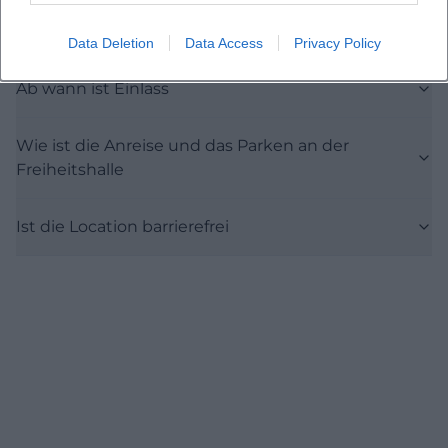
Gibt es eine Vorband
Data Deletion
Data Access
Privacy Policy
Ab wann ist Einlass
Wie ist die Anreise und das Parken an der
Freiheitshalle
Ist die Location barrierefrei