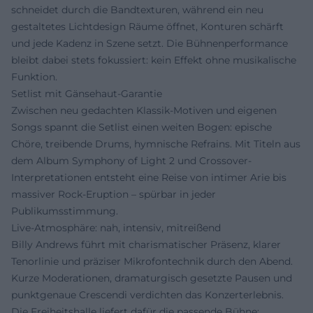
schneidet durch die Bandtexturen, während ein neu
gestaltetes Lichtdesign Räume öffnet, Konturen schärft
und jede Kadenz in Szene setzt. Die Bühnenperformance
bleibt dabei stets fokussiert: kein Effekt ohne musikalische
Funktion.
Setlist mit Gänsehaut-Garantie
Zwischen neu gedachten Klassik-Motiven und eigenen
Songs spannt die Setlist einen weiten Bogen: epische
Chöre, treibende Drums, hymnische Refrains. Mit Titeln aus
dem Album Symphony of Light 2 und Crossover-
Interpretationen entsteht eine Reise von intimer Arie bis
massiver Rock-Eruption – spürbar in jeder
Publikumsstimmung.
Live-Atmosphäre: nah, intensiv, mitreißend
Billy Andrews führt mit charismatischer Präsenz, klarer
Tenorlinie und präziser Mikrofontechnik durch den Abend.
Kurze Moderationen, dramaturgisch gesetzte Pausen und
punktgenaue Crescendi verdichten das Konzerterlebnis.
Die Freiheitshalle liefert dafür die passende Bühne: