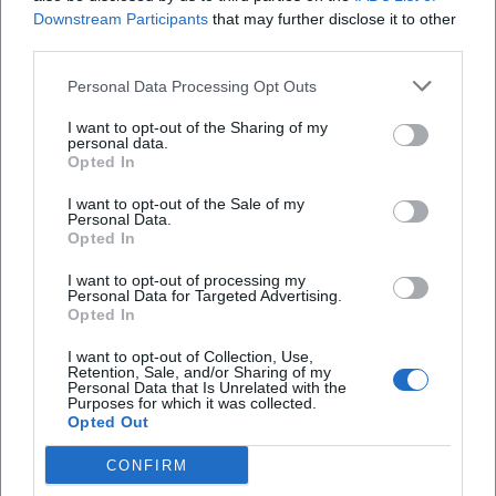
Downstream Participants
that may further disclose it to other
Map unavailable
third parties.
Open in Google Maps
Personal Data Processing Opt Outs
I want to opt-out of the Sharing of my
personal data.
Opted In
I want to opt-out of the Sale of my
Personal Data.
Opted In
I want to opt-out of processing my
Häufig gestellte Fragen
Personal Data for Targeted Advertising.
Opted In
I want to opt-out of Collection, Use,
Retention, Sale, and/or Sharing of my
Wann beginnt das Konzert und wie lange dauert
Personal Data that Is Unrelated with the
es
Purposes for which it was collected.
Opted Out
CONFIRM
Was kosten die Tickets