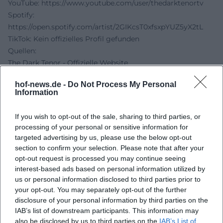
YouTube:
https://www.youtube.com/user/thedarktenortv
Spotify:
https://open.spotify.com/artist/2GIKcsT0xfsxpYUZ5yX2tL
TikTok: Kein offizielles Profil gefunden
Quellen:
The Dark Tenor - Offizielle Website
Freiheitshalle Hof - Anreise und Parken
hof-news.de -
Do Not Process My Personal
perto.com - Eventseite mit Ticketpreis ab 52,50 €
Information
meinestadt.de - Event-Listing Hof
Wikipedia - The Dark Tenor
If you wish to opt-out of the sale, sharing to third parties, or
YouTube - Offizieller Kanal The Dark Tenor
processing of your personal or sensitive information for
targeted advertising by us, please use the below opt-out
section to confirm your selection. Please note that after your
opt-out request is processed you may continue seeing
interest-based ads based on personal information utilized by
us or personal information disclosed to third parties prior to
your opt-out. You may separately opt-out of the further
disclosure of your personal information by third parties on the
IAB’s list of downstream participants. This information may
also be disclosed by us to third parties on the
IAB’s List of