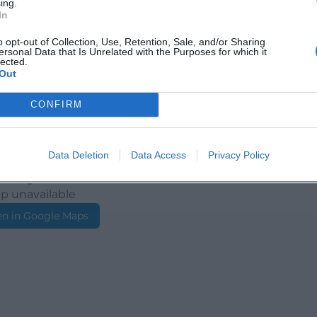
ing.
In
ntum und Wohnen
o opt-out of Collection, Use, Retention, Sale, and/or Sharing
ersonal Data that Is Unrelated with the Purposes for which it
lected.
Out
CONFIRM
Data Deletion
Data Access
Privacy Policy
p unavailable
n in Google Maps