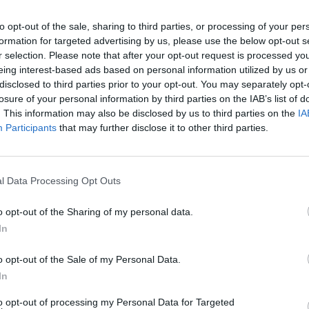
ve der Stadt Hof runden die Inhalte ab.
to opt-out of the sale, sharing to third parties, or processing of your per
formation for targeted advertising by us, please use the below opt-out s
r selection. Please note that after your opt-out request is processed y
setzungen und nächsten Schritten nach Hause.
eing interest-based ads based on personal information utilized by us or
disclosed to third parties prior to your opt-out. You may separately opt-
 Sie eine konzentrierte 90-Minuten-Session und
losure of your personal information by third parties on the IAB’s list of
-Projekt.
. This information may also be disclosed by us to third parties on the
IA
Participants
that may further disclose it to other third parties.
l Data Processing Opt Outs
o opt-out of the Sharing of my personal data.
In
o opt-out of the Sale of my Personal Data.
In
to opt-out of processing my Personal Data for Targeted