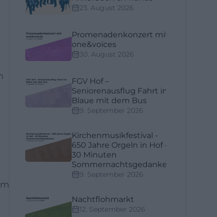
23. August 2026
Promenadenkonzert mit
one&voices
30. August 2026
n
FGV Hof –
Seniorenausflug Fahrt ins
Blaue mit dem Bus
9. September 2026
g
Kirchenmusikfestival -
650 Jahre Orgeln in Hof -
30 Minuten
Sommernachtsgedanken
9. September 2026
em
Nachtflohmarkt
12. September 2026