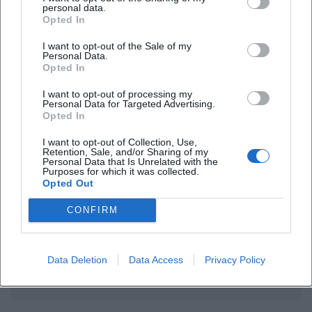
personal data.
Opted In
Häufig gestellte Fragen
I want to opt-out of the Sale of my
Personal Data.
Opted In
Wann und wo findet die Show statt?
I want to opt-out of processing my
Personal Data for Targeted Advertising.
Opted In
Wie viel kostet der Eintritt?
I want to opt-out of Collection, Use,
Retention, Sale, and/or Sharing of my
Wann ist Einlass?
Personal Data that Is Unrelated with the
Purposes for which it was collected.
Opted Out
Ist die Location barrierefrei?
CONFIRM
Wie reise ich an und wo kann ich parken?
Data Deletion
Data Access
Privacy Policy
Gibt es Autogramme und Fotos?