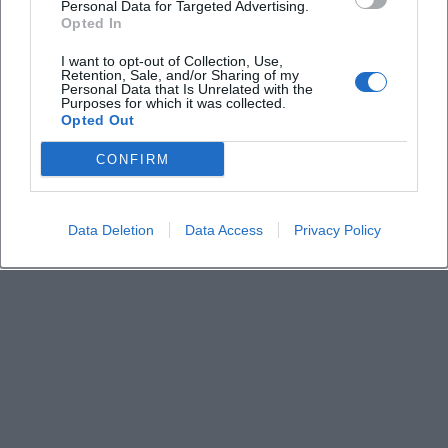
Welche Art von Veranstaltung erwartet die
Personal Data for Targeted Advertising.
Opted In
Besucher?
I want to opt-out of Collection, Use,
Retention, Sale, and/or Sharing of my
Ist die Veranstaltung für Interessierte ohne
Personal Data that Is Unrelated with the
Purposes for which it was collected.
Gemeindezugehörigkeit offen?
Opted Out
CONFIRM
Data Deletion
Data Access
Privacy Policy