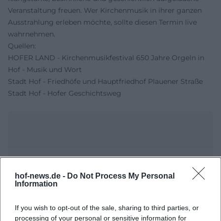
Veranstaltung freuen. Wer Kirchenmusik in ihrer ganzen
Ausstrahlung erleben möchte, sollte diesen Termin live
wahrnehmen.
Quellen:
HOFER LAND - Kirchenmusikfestival 650 Jahre Orgeln in
Hof - Musik und Wort
Stadt Hof - Friedhöfe und Hauptfriedhof Plauener Straße
Stadt Hof - Hofer Geschichtsweg
hof-news.de -
Do Not Process My Personal
Information
If you wish to opt-out of the sale, sharing to third parties, or
Map unavailable
processing of your personal or sensitive information for