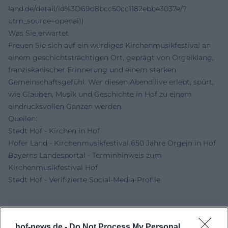
land.de/detail/id%3D69d8bcc50cc1182ebbe3037e/?
utm_source=openai))
Was Sie erwartet
Freuen Sie sich auf ein würdiges Kirchenmusikfestival an
einem geschichtsträchtigen Ort, geprägt von Orgelklang,
franziskanischer Erinnerung und einem starken
Gemeinschaftsgefühl. Wer diesen Abend live erlebt, spürt,
wie Glauben, Musik und Geschichte in Hof zu einem
eindrucksvollen Ganzen werden.
Quellen:
Stadt Hof - Kirchen in Hof
Hofer Land - Kirchenmusikfestival 650 Jahre Orgeln in Hof
Bayerns Landesportal - Terminhinweis zum
Kirchenmusikfestival Hof
Stadt Hof - Verifizierte Social-Media-Profile
hof-news.de -
Do Not Process My Personal