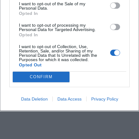
Wann findet das Kirchenmusikfestival statt?
I want to opt-out of the Sale of my
Personal Data.
Opted In
Ist der Eintritt frei?
I want to opt-out of processing my
Personal Data for Targeted Advertising.
Opted In
Wo ist der Veranstaltungsort?
I want to opt-out of Collection, Use,
Retention, Sale, and/or Sharing of my
Gibt es einen offiziellen Social-Media-Kanal der
Personal Data that Is Unrelated with the
Purposes for which it was collected.
Veranstaltung?
Opted Out
CONFIRM
Worum geht es inhaltlich?
Wer spricht bei der Veranstaltung?
Data Deletion
Data Access
Privacy Policy