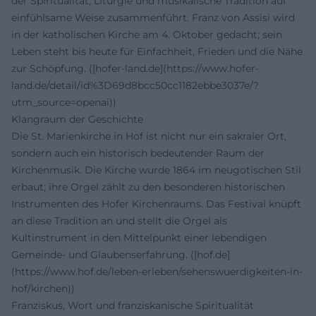
der Spiritualität, Liturgie und musikalische Tradition auf
einfühlsame Weise zusammenführt. Franz von Assisi wird
in der katholischen Kirche am 4. Oktober gedacht; sein
Leben steht bis heute für Einfachheit, Frieden und die Nähe
zur Schöpfung. ([hofer-land.de](https://www.hofer-
land.de/detail/id%3D69d8bcc50cc1182ebbe3037e/?
utm_source=openai))
Klangraum der Geschichte
Die St. Marienkirche in Hof ist nicht nur ein sakraler Ort,
sondern auch ein historisch bedeutender Raum der
Kirchenmusik. Die Kirche wurde 1864 im neugotischen Stil
erbaut; ihre Orgel zählt zu den besonderen historischen
Instrumenten des Hofer Kirchenraums. Das Festival knüpft
an diese Tradition an und stellt die Orgel als
Kultinstrument in den Mittelpunkt einer lebendigen
Gemeinde- und Glaubenserfahrung. ([hof.de]
(https://www.hof.de/leben-erleben/sehenswuerdigkeiten-in-
hof/kirchen))
Franziskus, Wort und franziskanische Spiritualität