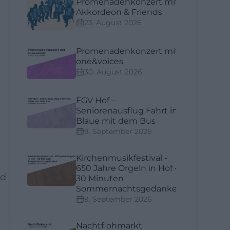
Promenadenkonzert mit
Akkordeon & Friends
23. August 2026
Promenadenkonzert mit
one&voices
30. August 2026
FGV Hof –
Seniorenausflug Fahrt ins
Blaue mit dem Bus
9. September 2026
Kirchenmusikfestival -
650 Jahre Orgeln in Hof -
nd
30 Minuten
Sommernachtsgedanken
9. September 2026
Nachtflohmarkt