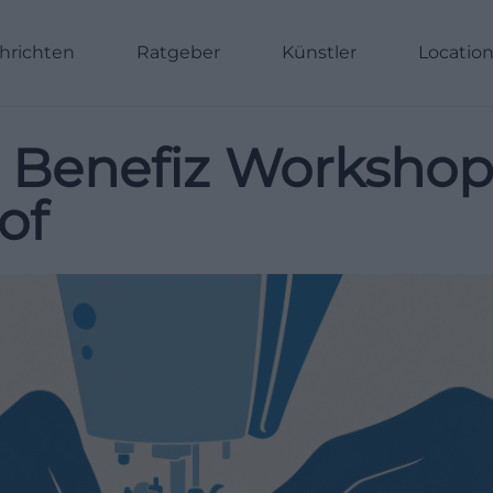
hrichten
Ratgeber
Künstler
Locatio
 Benefiz Worksho
of