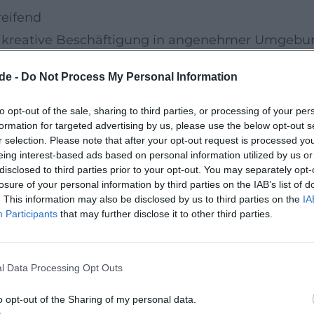
reifend
e kreative Beschäftigung in angenehmer Umgebu
gegenüber des Wittelsbacher Parks, und ist als Or
de -
Do Not Process My Personal Information
fördern Wohlbefinden, strukturieren den Tag un
 gesehen zu werden.
to opt-out of the sale, sharing to third parties, or processing of your per
formation for targeted advertising by us, please use the below opt-out s
r selection. Please note that after your opt-out request is processed y
hop handwerkliche Freude mit sozialem
eing interest-based ads based on personal information utilized by us or
disclosed to third parties prior to your opt-out. You may separately opt-
tmosphäre: nicht nur etwas Schönes gestalten,
losure of your personal information by third parties on the IAB’s list of
leisten. Gerade für ältere Menschen ist das ein
. This information may also be disclosed by us to third parties on the
IA
Participants
that may further disclose it to other third parties.
nd Wertschätzung.
ie in ruhiger Umgebung kreativ werden und
l Data Processing Opt Outs
 Interessen teilen. Wer Gemeinschaft erleben,
o opt-out of the Sharing of my personal data.
en Vormittag genießen möchte, findet hier einen