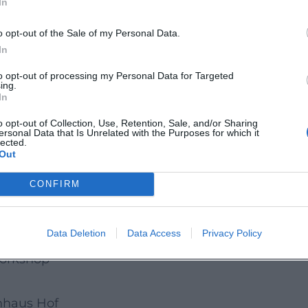
In
o opt-out of the Sale of my Personal Data.
 bietet eine einladende Mischung aus Kreativitä
In
m Miteinander. Wer in Hof einen wertvollen
to opt-out of processing my Personal Data for Targeted
 sollte dieses Angebot live besuchen.
ing.
In
us Hof:
o opt-out of Collection, Use, Retention, Sale, and/or Sharing
ersonal Data that Is Unrelated with the Purposes for which it
lected.
oniehochfranken/
Out
CONFIRM
n.de/kinder-und-
Data Deletion
Data Access
Privacy Policy
orkshop
nhaus Hof