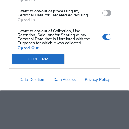
Opted In
I want to opt-out of processing my
Wo liegt der Veranstaltungsort?
Personal Data for Targeted Advertising.
Opted In
Für wen ist das Angebot besonders geeignet?
I want to opt-out of Collection, Use,
Retention, Sale, and/or Sharing of my
Personal Data that Is Unrelated with the
Purposes for which it was collected.
Was erwartet die Gäste vor Ort?
Opted Out
CONFIRM
Wie teuer ist der Eintritt?
Brauche ich eine Anmeldung?
Data Deletion
Data Access
Privacy Policy