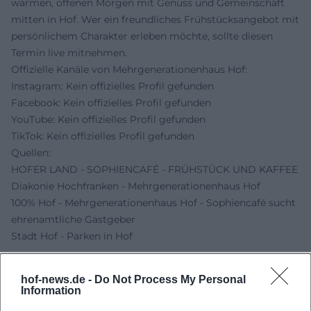
warmen, offenen Morgen mit Genuss und Gemeinschaft
mitten in Hof. Wer ein freundliches Frühstücksangebot mit
persönlichem Charakter erleben möchte, sollte diesen
Termin live mitnehmen.
Offizielle Kanäle von Mehrgenerationenhaus Hof:
Instagram: Kein offizielles Profil gefunden
Facebook: Kein offizielles Profil gefunden
YouTube: Kein offizielles Profil gefunden
TikTok: Kein offizielles Profil gefunden
Quellen:
HOFER LAND - SOPHIENCAFÉ - FRÜHSTÜCK UND KAFFEE
Diakonie Hochfranken - Mehrgenerationenhaus Hof
100% Hof - Mehrgenerationenhaus Hof - Sophiencafé sucht
ehrenamtliche Gastgeber
Stadt Hof - Parken in Hof
hof-news.de -
Do Not Process My Personal
Information