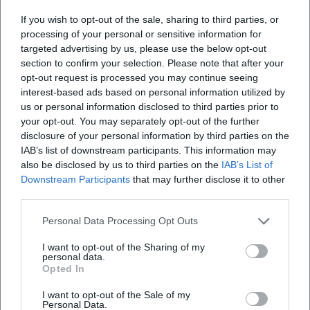
Was Gäste am Abend erwartet
If you wish to opt-out of the sale, sharing to third parties, or
Wer True Crime nicht nur hören, sondern erleben will,
processing of your personal or sensitive information for
bekommt in Hof einen Abend mit klarer Dramaturgie,
targeted advertising by us, please use the below opt-out
section to confirm your selection. Please note that after your
emotionaler Verdichtung und vielen Gesprächsanlässen.
opt-out request is processed you may continue seeing
Die Live-Show führt mitten hinein in die Dynamik
interest-based ads based on personal information utilized by
gefährlicher Beziehungen und bleibt dabei durch ihre
us or personal information disclosed to third parties prior to
interaktive Anlage nah am Publikum. Für alle, die
your opt-out. You may separately opt-out of the further
Spannung, Bühnenpräsenz und echte Fälle suchen, ist
disclosure of your personal information by third parties on the
dieser Termin ein Pflichtdatum im Kalender.
IAB’s list of downstream participants. This information may
([freiheitshalle.de](https://freiheitshalle.de/events/alexander-
also be disclosed by us to third parties on the
IAB’s List of
Downstream Participants
that may further disclose it to other
stevens-jacqueline-belle-2/?utm_source=openai))
third parties.
Fazit:
Toxic Love
verspricht einen intensiven Live-Abend
zwischen True Crime, Psychologie und Bühnenshow. Wer
Personal Data Processing Opt Outs
starke Geschichten und ein unmittelbares
Veranstaltungserlebnis sucht, sollte sich diesen Termin in
I want to opt-out of the Sharing of my
personal data.
Hof nicht entgehen lassen. ([freiheitshalle.de]
Opted In
(https://freiheitshalle.de/events/alexander-stevens-
I want to opt-out of the Sale of my
jacqueline-belle-2/?utm_source=openai))
Personal Data.