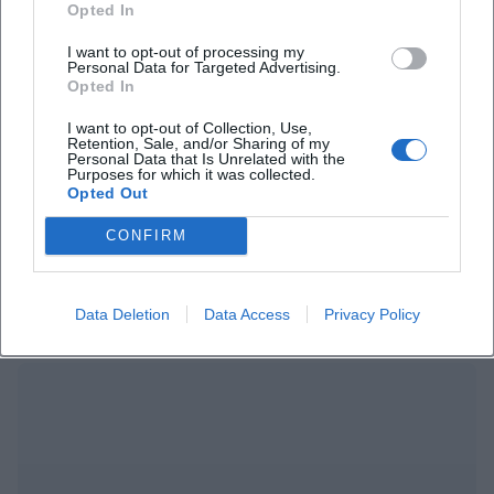
Offizielle Kanäle von Alexander Stevens & Jacqueline Belle:
Opted In
Instagram: kein offizielles Profil gefunden
I want to opt-out of processing my
Facebook: kein offizielles Profil gefunden
Personal Data for Targeted Advertising.
YouTube: kein offizielles Profil gefunden
Opted In
TikTok: kein offizielles Profil gefunden
I want to opt-out of Collection, Use,
Quellen:
Retention, Sale, and/or Sharing of my
Personal Data that Is Unrelated with the
Freiheitshalle Hof - Alexander Stevens & Jacqueline Belle
Purposes for which it was collected.
EVENTIM - Alexander Stevens & Jacqueline Belle in Hof /
Opted Out
Saale
CONFIRM
Stadt Hof - Freiheitshalle
Freiheitshalle Hof - Impressum und offizielle Kanäle
Freiheitshalle Hof - Barrierefreiheit
Data Deletion
Data Access
Privacy Policy
BAYERN 3 - Jacqueline Belle